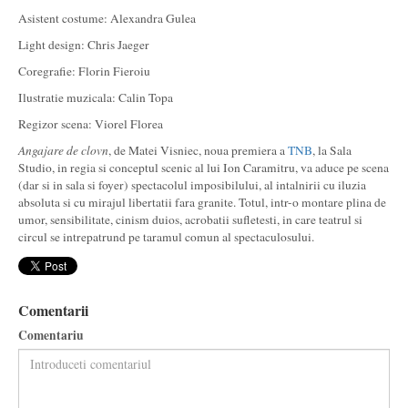
Asistent costume: Alexandra Gulea
Light design: Chris Jaeger
Coregrafie: Florin Fieroiu
Ilustratie muzicala: Calin Topa
Regizor scena: Viorel Florea
Angajare de clovn
, de Matei Visniec, noua premiera a
TNB
, la Sala
Studio, in regia si conceptul scenic al lui Ion Caramitru, va aduce pe scena
(dar si in sala si foyer) spectacolul imposibilului, al intalnirii cu iluzia
absoluta si cu mirajul libertatii fara granite. Totul, intr-o montare plina de
umor, sensibilitate, cinism duios, acrobatii sufletesti, in care teatrul si
circul se intrepatrund pe taramul comun al spectaculosului.
Comentarii
Comentariu