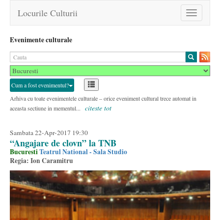
Locurile Culturii
Toggle
navigation
Evenimente culturale
Cum a fost evenimentul?
Arhiva cu toate evenimentele culturale – orice eveniment cultural trece automat in
citeste tot
aceasta sectiune in mementul...
Sambata 22-Apr-2017 19:30
“Angajare de clovn” la TNB
Bucuresti
Teatrul National - Sala Studio
Regia: Ion Caramitru