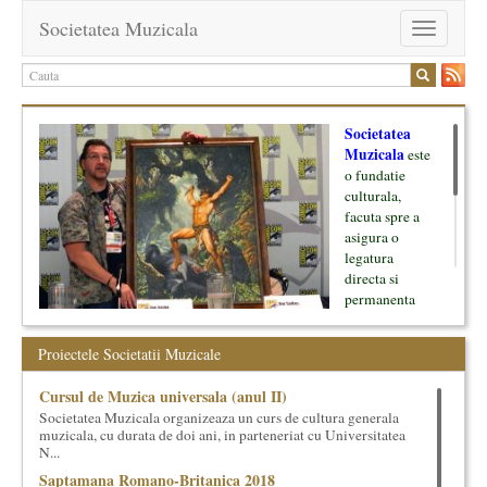
Societatea Muzicala
Toggle
navigation
Societatea
Muzicala
este
o fundatie
culturala,
facuta spre a
asigura o
legatura
directa si
permanenta
intre cultura si
oamenii ei, pe
Proiectele Societatii Muzicale
de o parte, si
lumea businessului si reprezentantii ei, de cealalta parte. Am
Cursul de Muzica universala (anul II)
inceput cu muzica clasica - si de aici numele -, insa acum
Societatea Muzicala organizeaza un curs de cultura generala
dezvoltam proiecte si in alte domenii ale culturii.
muzicala, cu durata de doi ani, in parteneriat cu Universitatea
N...
Facem management cultural, dezvoltam si administram proiecte
Saptamana Romano-Britanica 2018
proprii sau preluate, modele si sisteme de finantare, marketing