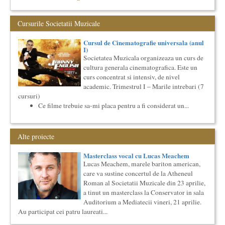
Societatea Muzicala organizeaza un curs de Filosofie
Generala, de nivel academic, cu durata de doi ani (4 semestre),
impreuna...
Cursurile Societatii Muzicale
Cursul de Lingvistica (anul I)
Cursul de Cinematografie universala (anul
Societatea Muzicala organizeaza un curs de cultura generala
I)
lingvistica. Este un curs intensiv si concentrat, de nivel
Societatea Muzicala organizeaza un curs de
academ...
cultura generala cinematografica. Este un
Cursul de Filosofie a vietii cotidiene
curs concentrat si intensiv, de nivel
Societatea Muzicala organizeaza un curs de Filosofie a vietii
academic. Trimestrul I – Marile intrebari (7
cotidiene, de nivel academic, cu durata de un an (2
cursuri)
semestre),...
Ce filme trebuie sa-mi placa pentru a fi considerat un...
Cursul de Arta universala: Marile capodopere
Societatea Muzicala organizeaza un curs de arta universala:
"Marile capodopere ale umanitatii". Este un curs intensiv si
Alte proiecte
con...
O bucatarie ca-n filme
Masterclass vocal cu Lucas Meachem
Carte – Film – Mancare boiereasca Lansarea cartii O bucatarie
Lucas Meachem, marele bariton american,
ca-n filme, Scenotopul bucatariei in Noul Cinema Romanes...
care va sustine concertul de la Atheneul
Precizari legate de formatul de predare a cursurilor de
Roman al Societatii Muzicale din 23 aprilie,
Cultura universala
a tinut un masterclass la Conservator in sala
Am primit multe intrebari legate de felul in care se desfasoara
Auditorium a Mediatecii vineri, 21 aprilie.
aceste cursuri de Cultura Universala - multi si le imagineaza...
Au participat cei patru laureati...
Elitele Romaniei