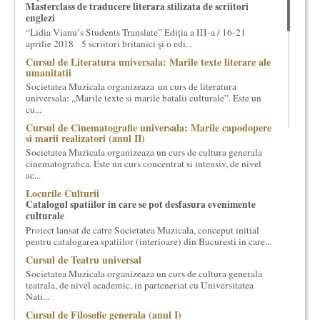
Masterclass de traducere literara stilizata de scriitori
cultural si consultanta. Organizam concursuri, concerte si
englezi
evenimente culturale, private sau publice, tinem cursuri de
“Lidia Vianu’s Students Translate” Ediția a III-a / 16-21
cultura generala muzicala, teatrala, filosofica si de alte feluri.
aprilie 2018 5 scriitori britanici şi o edi...
Cuvinte in plus despre proiect, despre cei care il administreaza si
Cursul de Literatura universala: Marile texte literare ale
cei care il finantateaza sunt in rubricile de mai jos.
umanitatii
Societatea Muzicala organizeaza un curs de literatura
universala: „Marile texte si marile batalii culturale”. Este un
cu...
Cursul de Cinematografie universala: Marile capodopere
si marii realizatori (anul II)
Societatea Muzicala organizeaza un curs de cultura generala
cinematografica. Este un curs concentrat si intensiv, de nivel
ac...
Locurile Culturii
Catalogul spatiilor in care se pot desfasura evenimente
culturale
Proiect lansat de catre Societatea Muzicala, conceput initial
pentru catalogarea spatiilor (interioare) din Bucuresti in care...
Cursul de Teatru universal
Societatea Muzicala organizeaza un curs de cultura generala
teatrala, de nivel academic, in parteneriat cu Universitatea
Nati...
Cursul de Filosofie generala (anul I)