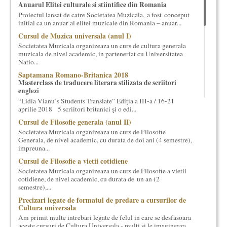
Anuarul Elitei culturale si stiintifice din Romania
cultural si consultanta. Organizam concursuri, concerte si
Proiectul lansat de catre Societatea Muzicala, a fost conceput
evenimente culturale, private sau publice, tinem cursuri de
initial ca un anuar al elitei muzicale din Romania – anuar...
cultura generala muzicala, teatrala, filosofica si de alte feluri.
Cursul de Muzica universala (anul I)
Cuvinte in plus despre proiect, despre cei care il administreaza si
Societatea Muzicala organizeaza un curs de cultura generala
cei care il finantateaza sunt in rubricile de mai jos.
muzicala de nivel academic, in parteneriat cu Universitatea
Natio...
Saptamana Romano-Britanica 2018
Masterclass de traducere literara stilizata de scriitori
englezi
“Lidia Vianu’s Students Translate” Ediția a III-a / 16-21
aprilie 2018 5 scriitori britanici şi o edi...
Cursul de Filosofie generala (anul II)
Societatea Muzicala organizeaza un curs de Filosofie
Generala, de nivel academic, cu durata de doi ani (4 semestre),
impreuna...
Cursul de Filosofie a vietii cotidiene
Societatea Muzicala organizeaza un curs de Filosofie a vietii
cotidiene, de nivel academic, cu durata de un an (2
semestre),...
Precizari legate de formatul de predare a cursurilor de
Cultura universala
Am primit multe intrebari legate de felul in care se desfasoara
aceste cursuri de Cultura Universala - multi si le imagineaza...