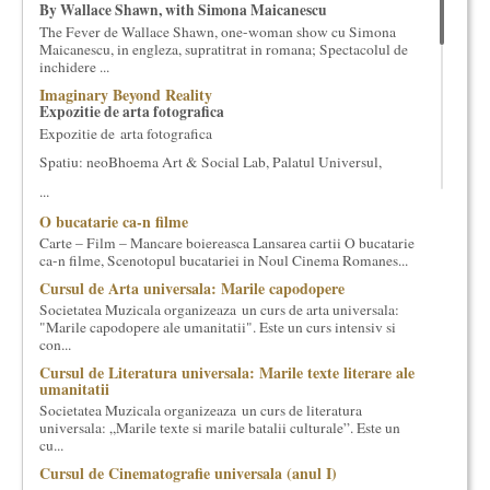
By Wallace Shawn, with Simona Maicanescu
cultural si consultanta. Organizam concursuri, concerte si
The Fever de Wallace Shawn, one-woman show cu Simona
evenimente culturale, private sau publice, tinem cursuri de
Maicanescu, in engleza, supratitrat in romana; Spectacolul de
cultura generala muzicala, teatrala, filosofica si de alte feluri.
inchidere ...
Cuvinte in plus despre proiect, despre cei care il administreaza si
Imaginary Beyond Reality
cei care il finantateaza sunt in rubricile de mai jos.
Expozitie de arta fotografica
Expozitie de arta fotografica
Spatiu: neoBhoema Art & Social Lab, Palatul Universul,
...
O bucatarie ca-n filme
Carte – Film – Mancare boiereasca Lansarea cartii O bucatarie
ca-n filme, Scenotopul bucatariei in Noul Cinema Romanes...
Cursul de Arta universala: Marile capodopere
Societatea Muzicala organizeaza un curs de arta universala:
"Marile capodopere ale umanitatii". Este un curs intensiv si
con...
Cursul de Literatura universala: Marile texte literare ale
umanitatii
Societatea Muzicala organizeaza un curs de literatura
universala: „Marile texte si marile batalii culturale”. Este un
cu...
Cursul de Cinematografie universala (anul I)