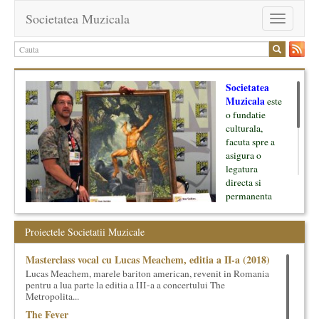
Societatea Muzicala
Toggle
navigation
Societatea
Muzicala
este
o fundatie
culturala,
facuta spre a
asigura o
legatura
directa si
permanenta
intre cultura si
oamenii ei, pe
Proiectele Societatii Muzicale
de o parte, si
lumea businessului si reprezentantii ei, de cealalta parte. Am
Masterclass vocal cu Lucas Meachem, editia a II-a (2018)
inceput cu muzica clasica - si de aici numele -, insa acum
Lucas Meachem, marele bariton american, revenit in Romania
dezvoltam proiecte si in alte domenii ale culturii.
pentru a lua parte la editia a III-a a concertului The
Metropolita...
Facem management cultural, dezvoltam si administram proiecte
The Fever
proprii sau preluate, modele si sisteme de finantare, marketing