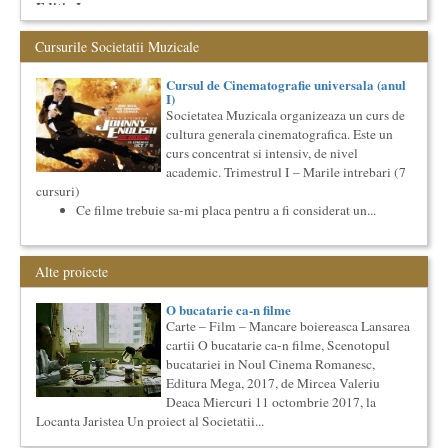
Editia I
Ziua Internationala a Subtitrarii - Editia I Universitatea din
Bucuresti, Sala James Joyce [sala MTTLC] Str. Pitar Mos nr. ...
Cursurile Societatii Muzicale
Precizari legate de formatul de predare a cursurilor de
Cultura universala
Cursul de Cinematografie universala (anul
I)
Am primit multe intrebari legate de felul in care se desfasoara
Societatea Muzicala organizeaza un curs de
aceste cursuri de Cultura Universala - multi si le imagineaza...
cultura generala cinematografica. Este un
Locurile Culturii
curs concentrat si intensiv, de nivel
Catalogul spatiilor in care se pot desfasura evenimente
academic. Trimestrul I – Marile intrebari (7
culturale
cursuri)
Proiect lansat de catre Societatea Muzicala, conceput initial
Ce filme trebuie sa-mi placa pentru a fi considerat un...
pentru catalogarea spatiilor (interioare) din Bucuresti in care...
Cursul de Filosofie generala (anul II)
Societatea Muzicala organizeaza un curs de Filosofie
Alte proiecte
Generala, de nivel academic, cu durata de doi ani (4 semestre),
impreuna...
O bucatarie ca-n filme
Imaginary Beyond Reality
Carte – Film – Mancare boiereasca Lansarea
Expozitie de arta fotografica
cartii O bucatarie ca-n filme, Scenotopul
Expozitie de arta fotografica
bucatariei in Noul Cinema Romanesc,
Spatiu: neoBhoema Art & Social Lab, Palatul Universul,
Editura Mega, 2017, de Mircea Valeriu
Deaca Miercuri 11 octombrie 2017, la
...
Locanta Jaristea Un proiect al Societatii...
O bucatarie ca-n filme