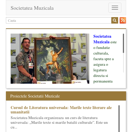
Societatea Muzicala
Toggle
navigation
Societatea
Muzicala
este
o fundatie
culturala,
facuta spre a
asigura o
legatura
directa si
permanenta
intre cultura si
oamenii ei, pe
Proiectele Societatii Muzicale
de o parte, si
lumea businessului si reprezentantii ei, de cealalta parte. Am
Cursul de Literatura universala: Marile texte literare ale
inceput cu muzica clasica - si de aici numele -, insa acum
umanitatii
dezvoltam proiecte si in alte domenii ale culturii.
Societatea Muzicala organizeaza un curs de literatura
universala: „Marile texte si marile batalii culturale”. Este un
Facem management cultural, dezvoltam si administram proiecte
cu...
proprii sau preluate, modele si sisteme de finantare, marketing