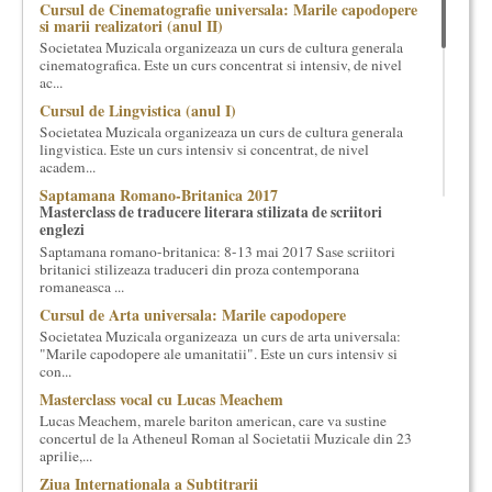
Cursul de Cinematografie universala: Marile capodopere
cultural si consultanta. Organizam concursuri, concerte si
si marii realizatori (anul II)
evenimente culturale, private sau publice, tinem cursuri de
Societatea Muzicala organizeaza un curs de cultura generala
cultura generala muzicala, teatrala, filosofica si de alte feluri.
cinematografica. Este un curs concentrat si intensiv, de nivel
Cuvinte in plus despre proiect, despre cei care il administreaza si
ac...
cei care il finantateaza sunt in rubricile de mai jos.
Cursul de Lingvistica (anul I)
Societatea Muzicala organizeaza un curs de cultura generala
lingvistica. Este un curs intensiv si concentrat, de nivel
academ...
Saptamana Romano-Britanica 2017
Masterclass de traducere literara stilizata de scriitori
englezi
Saptamana romano-britanica: 8-13 mai 2017 Sase scriitori
britanici stilizeaza traduceri din proza contemporana
romaneasca ...
Cursul de Arta universala: Marile capodopere
Societatea Muzicala organizeaza un curs de arta universala:
"Marile capodopere ale umanitatii". Este un curs intensiv si
con...
Masterclass vocal cu Lucas Meachem
Lucas Meachem, marele bariton american, care va sustine
concertul de la Atheneul Roman al Societatii Muzicale din 23
aprilie,...
Ziua Internationala a Subtitrarii