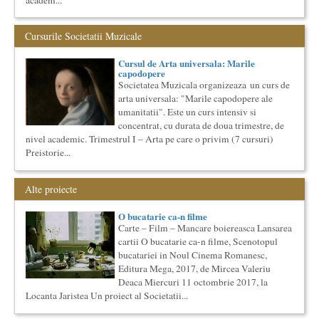
academ...
Cursul de Cinematografie universala (anul I)
Societatea Muzicala organizeaza un curs de cultura generala
Cursurile Societatii Muzicale
cinematografica. Este un curs concentrat si intensiv, de nivel
ac...
Cursul de Arta universala: Marile
Societatea Culturala
capodopere
Platforma online de marketing cultural
Societatea Muzicala organizeaza un curs de
Descrierea produsului principal (platforma Internet)
arta universala: "Marile capodopere ale
Obiectivul proiectului este de a construi un sistem complex de
umanitatii". Este un curs intensiv si
market...
concentrat, cu durata de doua trimestre, de
Cursul de Muzica universala (anul II)
nivel academic. Trimestrul I – Arta pe care o privim (7 cursuri)
Preistorie...
Societatea Muzicala organizeaza un curs de cultura generala
muzicala, cu durata de doi ani, in parteneriat cu Universitatea
N...
Alte proiecte
Cursul de Muzica universala (anul I)
Societatea Muzicala organizeaza un curs de cultura generala
O bucatarie ca-n filme
muzicala de nivel academic, in parteneriat cu Universitatea
Carte – Film – Mancare boiereasca Lansarea
Natio...
cartii O bucatarie ca-n filme, Scenotopul
Imaginary Beyond Reality
bucatariei in Noul Cinema Romanesc,
Expozitie de arta fotografica
Editura Mega, 2017, de Mircea Valeriu
Expozitie de arta fotografica
Deaca Miercuri 11 octombrie 2017, la
Spatiu: neoBhoema Art & Social Lab, Palatul Universul,
Locanta Jaristea Un proiect al Societatii...
...