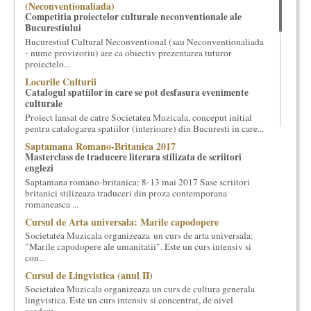
(Neconventionaliada)
cultural si consultanta. Organizam concursuri, concerte si
Competitia proiectelor culturale neconventionale ale
evenimente culturale, private sau publice, tinem cursuri de
Bucurestiului
cultura generala muzicala, teatrala, filosofica si de alte feluri.
Bucurestiul Cultural Neconventional (sau Neconventionaliada
Cuvinte in plus despre proiect, despre cei care il administreaza si
- nume provizoriu) are ca obiectiv prezentarea tuturor
proiectelo...
cei care il finantateaza sunt in rubricile de mai jos.
Locurile Culturii
Catalogul spatiilor in care se pot desfasura evenimente
culturale
Proiect lansat de catre Societatea Muzicala, conceput initial
pentru catalogarea spatiilor (interioare) din Bucuresti in care...
Saptamana Romano-Britanica 2017
Masterclass de traducere literara stilizata de scriitori
englezi
Saptamana romano-britanica: 8-13 mai 2017 Sase scriitori
britanici stilizeaza traduceri din proza contemporana
romaneasca ...
Cursul de Arta universala: Marile capodopere
Societatea Muzicala organizeaza un curs de arta universala:
"Marile capodopere ale umanitatii". Este un curs intensiv si
con...
Cursul de Lingvistica (anul II)
Societatea Muzicala organizeaza un curs de cultura generala
lingvistica. Este un curs intensiv si concentrat, de nivel