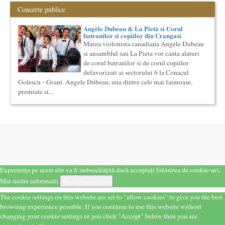
Cursul de Cinematografie universala: Marile capodopere
Concerte publice
si marii realizatori (anul II)
Societatea Muzicala organizeaza un curs de cultura generala
Angèle Dubeau & La Pietà si Corul
cinematografica. Este un curs concentrat si intensiv, de nivel
batranilor si copiilor din Crangasi
ac...
Marea violonista canadiana Angele Dubeau
si ansamblul sau La Pieta vor canta alaturi
Masterclass vocal cu Lucas Meachem
de corul batranilor si de corul copiilor
Lucas Meachem, marele bariton american, care va sustine
defavorizati ai sectorului 6 la Conacul
concertul de la Atheneul Roman al Societatii Muzicale din 23
aprilie,...
Golescu - Grant. Angele Dubeau, una dintre cele mai faimoase,
premiate si...
Cursul de Filosofie a vietii cotidiene
Societatea Muzicala organizeaza un curs de Filosofie a vietii
cotidiene, de nivel academic, cu durata de un an (2
semestre),...
Cursul de Filosofie generala (anul I)
Societatea Muzicala organizeaza un curs de Filosofie
Generala, de nivel academic, cu durata de doi ani (4 semestre),
impreuna...
Experiența pe acest site va fi îmbunătățită dacă acceptați folosirea de cookie-uri.
Ziua Internationala a Subtitrarii
Editia I
Mai multe informatii
Acceptă cookies
Ziua Internationala a Subtitrarii - Editia I Universitatea din
The cookie settings on this website are set to "allow cookies" to give you the best
Bucuresti, Sala James Joyce [sala MTTLC] Str. Pitar Mos nr. ...
browsing experience possible. If you continue to use this website without
Precizari legate de formatul de predare a cursurilor de
changing your cookie settings or you click "Accept" below then you are
Cultura universala