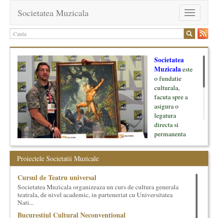
Societatea Muzicala
Toggle
navigation
Societatea
Muzicala
este
o fundatie
culturala,
facuta spre a
asigura o
legatura
directa si
permanenta
intre cultura si
oamenii ei, pe
Proiectele Societatii Muzicale
de o parte, si
lumea businessului si reprezentantii ei, de cealalta parte. Am
Cursul de Teatru universal
inceput cu muzica clasica - si de aici numele -, insa acum
Societatea Muzicala organizeaza un curs de cultura generala
dezvoltam proiecte si in alte domenii ale culturii.
teatrala, de nivel academic, in parteneriat cu Universitatea
Nati...
Facem management cultural, dezvoltam si administram proiecte
Bucurestiul Cultural Neconventional
proprii sau preluate, modele si sisteme de finantare, marketing