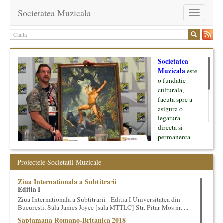
Societatea Muzicala
Toggle
navigation
Societatea
Muzicala
este
o fundatie
culturala,
facuta spre a
asigura o
legatura
directa si
permanenta
intre cultura si
oamenii ei, pe
Proiectele Societatii Muzicale
de o parte, si
lumea businessului si reprezentantii ei, de cealalta parte. Am
Ziua Internationala a Subtitrarii
inceput cu muzica clasica - si de aici numele -, insa acum
Editia I
dezvoltam proiecte si in alte domenii ale culturii.
Ziua Internationala a Subtitrarii - Editia I Universitatea din
Bucuresti, Sala James Joyce [sala MTTLC] Str. Pitar Mos nr. ...
Facem management cultural, dezvoltam si administram proiecte
Saptamana Romano-Britanica 2018
proprii sau preluate, modele si sisteme de finantare, marketing