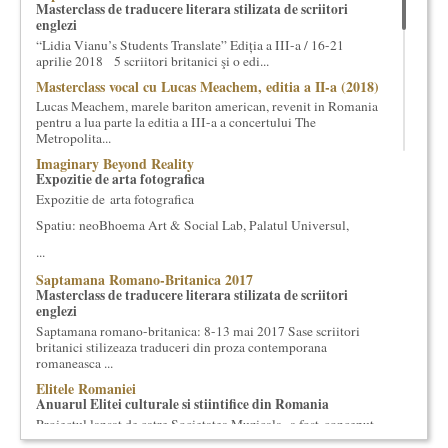
Masterclass de traducere literara stilizata de scriitori
cultural si consultanta. Organizam concursuri, concerte si
englezi
evenimente culturale, private sau publice, tinem cursuri de
“Lidia Vianu’s Students Translate” Ediția a III-a / 16-21
cultura generala muzicala, teatrala, filosofica si de alte feluri.
aprilie 2018 5 scriitori britanici şi o edi...
Cuvinte in plus despre proiect, despre cei care il administreaza si
Masterclass vocal cu Lucas Meachem, editia a II-a (2018)
cei care il finantateaza sunt in rubricile de mai jos.
Lucas Meachem, marele bariton american, revenit in Romania
pentru a lua parte la editia a III-a a concertului The
Metropolita...
Imaginary Beyond Reality
Expozitie de arta fotografica
Expozitie de arta fotografica
Spatiu: neoBhoema Art & Social Lab, Palatul Universul,
...
Saptamana Romano-Britanica 2017
Masterclass de traducere literara stilizata de scriitori
englezi
Saptamana romano-britanica: 8-13 mai 2017 Sase scriitori
britanici stilizeaza traduceri din proza contemporana
romaneasca ...
Elitele Romaniei
Anuarul Elitei culturale si stiintifice din Romania
Proiectul lansat de catre Societatea Muzicala, a fost conceput
initial ca un anuar al elitei muzicale din Romania – anuar...