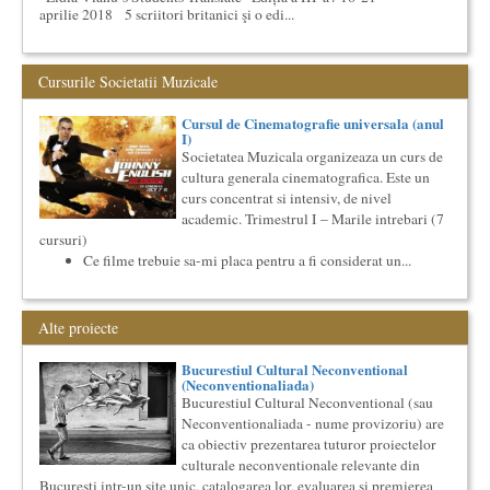
aprilie 2018 5 scriitori britanici şi o edi...
Cursul de Lingvistica (anul II)
Societatea Muzicala organizeaza un curs de cultura generala
Cursurile Societatii Muzicale
lingvistica. Este un curs intensiv si concentrat, de nivel
academ...
Cursul de Cinematografie universala (anul
Masterclass vocal cu Lucas Meachem, editia a II-a (2018)
I)
Lucas Meachem, marele bariton american, revenit in Romania
Societatea Muzicala organizeaza un curs de
pentru a lua parte la editia a III-a a concertului The
cultura generala cinematografica. Este un
Metropolita...
curs concentrat si intensiv, de nivel
Saptamana Romano-Britanica 2017
academic. Trimestrul I – Marile intrebari (7
Masterclass de traducere literara stilizata de scriitori
cursuri)
englezi
Ce filme trebuie sa-mi placa pentru a fi considerat un...
Saptamana romano-britanica: 8-13 mai 2017 Sase scriitori
britanici stilizeaza traduceri din proza contemporana
romaneasca ...
Alte proiecte
Cursul de Teatru universal
Societatea Muzicala organizeaza un curs de cultura generala
teatrala, de nivel academic, in parteneriat cu Universitatea
Bucurestiul Cultural Neconventional
(Neconventionaliada)
Nati...
Bucurestiul Cultural Neconventional (sau
Masterclass vocal cu Lucas Meachem
Neconventionaliada - nume provizoriu) are
Lucas Meachem, marele bariton american, care va sustine
ca obiectiv prezentarea tuturor proiectelor
concertul de la Atheneul Roman al Societatii Muzicale din 23
culturale neconventionale relevante din
aprilie,...
Bucuresti intr-un site unic, catalogarea lor, evaluarea si premierea