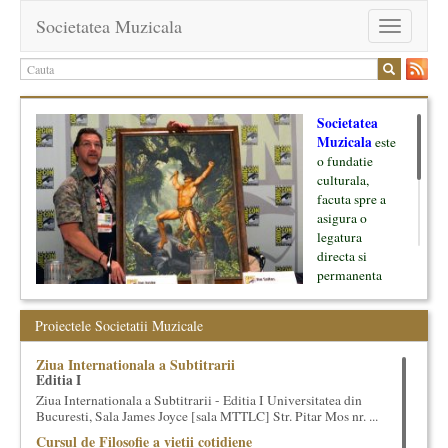
Societatea Muzicala
Toggle
navigation
Societatea
Muzicala
este
o fundatie
culturala,
facuta spre a
asigura o
legatura
directa si
permanenta
intre cultura si
oamenii ei, pe
Proiectele Societatii Muzicale
de o parte, si
lumea businessului si reprezentantii ei, de cealalta parte. Am
Ziua Internationala a Subtitrarii
inceput cu muzica clasica - si de aici numele -, insa acum
Editia I
dezvoltam proiecte si in alte domenii ale culturii.
Ziua Internationala a Subtitrarii - Editia I Universitatea din
Bucuresti, Sala James Joyce [sala MTTLC] Str. Pitar Mos nr. ...
Facem management cultural, dezvoltam si administram proiecte
Cursul de Filosofie a vietii cotidiene
proprii sau preluate, modele si sisteme de finantare, marketing