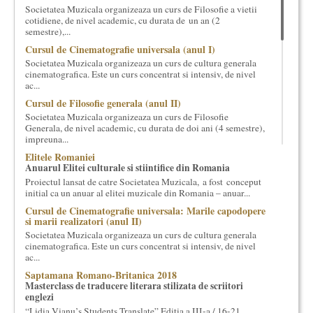
Societatea Muzicala organizeaza un curs de Filosofie a vietii
cultural si consultanta. Organizam concursuri, concerte si
cotidiene, de nivel academic, cu durata de un an (2
evenimente culturale, private sau publice, tinem cursuri de
semestre),...
cultura generala muzicala, teatrala, filosofica si de alte feluri.
Cursul de Cinematografie universala (anul I)
Cuvinte in plus despre proiect, despre cei care il administreaza si
Societatea Muzicala organizeaza un curs de cultura generala
cei care il finantateaza sunt in rubricile de mai jos.
cinematografica. Este un curs concentrat si intensiv, de nivel
ac...
Cursul de Filosofie generala (anul II)
Societatea Muzicala organizeaza un curs de Filosofie
Generala, de nivel academic, cu durata de doi ani (4 semestre),
impreuna...
Elitele Romaniei
Anuarul Elitei culturale si stiintifice din Romania
Proiectul lansat de catre Societatea Muzicala, a fost conceput
initial ca un anuar al elitei muzicale din Romania – anuar...
Cursul de Cinematografie universala: Marile capodopere
si marii realizatori (anul II)
Societatea Muzicala organizeaza un curs de cultura generala
cinematografica. Este un curs concentrat si intensiv, de nivel
ac...
Saptamana Romano-Britanica 2018
Masterclass de traducere literara stilizata de scriitori
englezi
“Lidia Vianu’s Students Translate” Ediția a III-a / 16-21