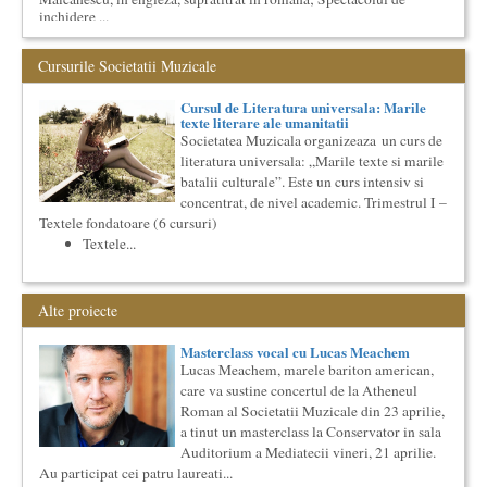
inchidere ...
Cursul de Literatura universala: Marile texte literare ale
umanitatii
Cursurile Societatii Muzicale
Societatea Muzicala organizeaza un curs de literatura
universala: „Marile texte si marile batalii culturale”. Este un
Cursul de Literatura universala: Marile
cu...
texte literare ale umanitatii
Societatea Muzicala organizeaza un curs de
Cursul de Filosofie generala (anul I)
literatura universala: „Marile texte si marile
Societatea Muzicala organizeaza un curs de Filosofie
batalii culturale”. Este un curs intensiv si
Generala, de nivel academic, cu durata de doi ani (4 semestre),
impreuna...
concentrat, de nivel academic. Trimestrul I –
Textele fondatoare (6 cursuri)
Cursul de Sociologie
Textele...
Societatea Muzicala organizeaza un curs de Sociologie, in
parteneriat cu Facultatea de Sociologie si Asistenta Sociala a
Univ...
Alte proiecte
Locurile Culturii
Catalogul spatiilor in care se pot desfasura evenimente
culturale
Masterclass vocal cu Lucas Meachem
Proiect lansat de catre Societatea Muzicala, conceput initial
Lucas Meachem, marele bariton american,
pentru catalogarea spatiilor (interioare) din Bucuresti in care...
care va sustine concertul de la Atheneul
Cursul de Teatru universal
Roman al Societatii Muzicale din 23 aprilie,
a tinut un masterclass la Conservator in sala
Societatea Muzicala organizeaza un curs de cultura generala
teatrala, de nivel academic, in parteneriat cu Universitatea
Auditorium a Mediatecii vineri, 21 aprilie.
Nati...
Au participat cei patru laureati...