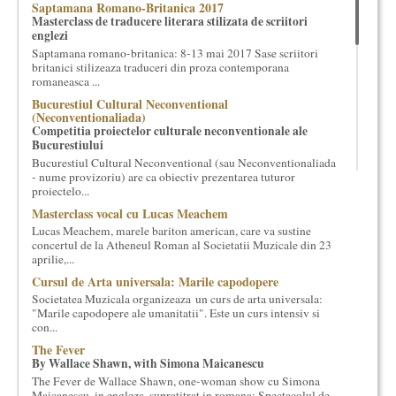
Saptamana Romano-Britanica 2017
cultural si consultanta. Organizam concursuri, concerte si
Masterclass de traducere literara stilizata de scriitori
evenimente culturale, private sau publice, tinem cursuri de
englezi
cultura generala muzicala, teatrala, filosofica si de alte feluri.
Saptamana romano-britanica: 8-13 mai 2017 Sase scriitori
Cuvinte in plus despre proiect, despre cei care il administreaza si
britanici stilizeaza traduceri din proza contemporana
romaneasca ...
cei care il finantateaza sunt in rubricile de mai jos.
Bucurestiul Cultural Neconventional
(Neconventionaliada)
Competitia proiectelor culturale neconventionale ale
Bucurestiului
Bucurestiul Cultural Neconventional (sau Neconventionaliada
- nume provizoriu) are ca obiectiv prezentarea tuturor
proiectelo...
Masterclass vocal cu Lucas Meachem
Lucas Meachem, marele bariton american, care va sustine
concertul de la Atheneul Roman al Societatii Muzicale din 23
aprilie,...
Cursul de Arta universala: Marile capodopere
Societatea Muzicala organizeaza un curs de arta universala:
"Marile capodopere ale umanitatii". Este un curs intensiv si
con...
The Fever
By Wallace Shawn, with Simona Maicanescu
The Fever de Wallace Shawn, one-woman show cu Simona
Maicanescu, in engleza, supratitrat in romana; Spectacolul de