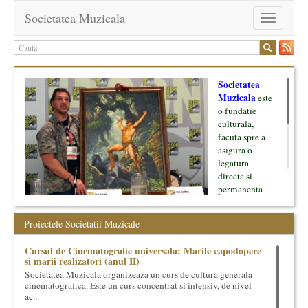
Societatea Muzicala
Toggle
navigation
Societatea
Muzicala
este
o fundatie
culturala,
facuta spre a
asigura o
legatura
directa si
permanenta
intre cultura si
oamenii ei, pe
Proiectele Societatii Muzicale
de o parte, si
lumea businessului si reprezentantii ei, de cealalta parte. Am
Cursul de Cinematografie universala: Marile capodopere
inceput cu muzica clasica - si de aici numele -, insa acum
si marii realizatori (anul II)
dezvoltam proiecte si in alte domenii ale culturii.
Societatea Muzicala organizeaza un curs de cultura generala
cinematografica. Este un curs concentrat si intensiv, de nivel
Facem management cultural, dezvoltam si administram proiecte
ac...
proprii sau preluate, modele si sisteme de finantare, marketing