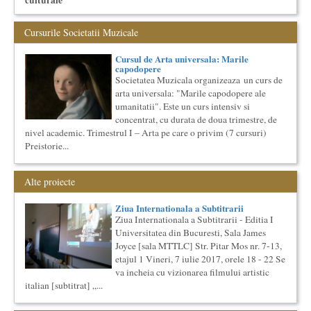
culturale
Proiect lansat de catre Societatea Muzicala, conceput initial
pentru catalogarea spatiilor (interioare) din Bucuresti in care...
Cursurile Societatii Muzicale
Cursul de Literatura universala: Marile texte literare ale
umanitatii
Cursul de Arta universala: Marile
Societatea Muzicala organizeaza un curs de literatura
capodopere
universala: „Marile texte si marile batalii culturale”. Este un
Societatea Muzicala organizeaza un curs de
cu...
arta universala: "Marile capodopere ale
Saptamana Romano-Britanica 2018
umanitatii". Este un curs intensiv si
Masterclass de traducere literara stilizata de scriitori
concentrat, cu durata de doua trimestre, de
englezi
nivel academic. Trimestrul I – Arta pe care o privim (7 cursuri)
“Lidia Vianu’s Students Translate” Ediția a III-a / 16-21
Preistorie...
aprilie 2018 5 scriitori britanici şi o edi...
Cursul de Filosofie generala (anul II)
Alte proiecte
Societatea Muzicala organizeaza un curs de Filosofie
Generala, de nivel academic, cu durata de doi ani (4 semestre),
impreuna...
Ziua Internationala a Subtitrarii
Ziua Internationala a Subtitrarii - Editia I
Elitele Romaniei
Universitatea din Bucuresti, Sala James
Anuarul Elitei culturale si stiintifice din Romania
Joyce [sala MTTLC] Str. Pitar Mos nr. 7-13,
Proiectul lansat de catre Societatea Muzicala, a fost conceput
etajul 1 Vineri, 7 iulie 2017, orele 18 - 22 Se
initial ca un anuar al elitei muzicale din Romania – anuar...
va incheia cu vizionarea filmului artistic
Cursul de Muzica universala (anul I)
italian [subtitrat] „...
Societatea Muzicala organizeaza un curs de cultura generala
muzicala de nivel academic, in parteneriat cu Universitatea