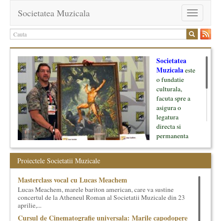
Societatea Muzicala
Toggle
navigation
Societatea
Muzicala
este
o fundatie
culturala,
facuta spre a
asigura o
legatura
directa si
permanenta
intre cultura si
oamenii ei, pe
Proiectele Societatii Muzicale
de o parte, si
lumea businessului si reprezentantii ei, de cealalta parte. Am
Masterclass vocal cu Lucas Meachem
inceput cu muzica clasica - si de aici numele -, insa acum
Lucas Meachem, marele bariton american, care va sustine
dezvoltam proiecte si in alte domenii ale culturii.
concertul de la Atheneul Roman al Societatii Muzicale din 23
aprilie,...
Facem management cultural, dezvoltam si administram proiecte
Cursul de Cinematografie universala: Marile capodopere
proprii sau preluate, modele si sisteme de finantare, marketing