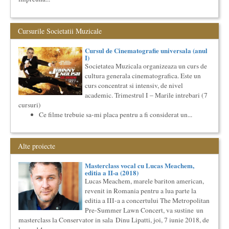
Cursul de Cinematografie universala (anul I)
Societatea Muzicala organizeaza un curs de cultura generala
cinematografica. Este un curs concentrat si intensiv, de nivel
Cursurile Societatii Muzicale
ac...
Cursul de Cinematografie universala (anul
Masterclass vocal cu Lucas Meachem
I)
Lucas Meachem, marele bariton american, care va sustine
Societatea Muzicala organizeaza un curs de
concertul de la Atheneul Roman al Societatii Muzicale din 23
cultura generala cinematografica. Este un
aprilie,...
curs concentrat si intensiv, de nivel
The Fever
academic. Trimestrul I – Marile intrebari (7
By Wallace Shawn, with Simona Maicanescu
cursuri)
The Fever de Wallace Shawn, one-woman show cu Simona
Ce filme trebuie sa-mi placa pentru a fi considerat un...
Maicanescu, in engleza, supratitrat in romana; Spectacolul de
inchidere ...
O bucatarie ca-n filme
Alte proiecte
Carte – Film – Mancare boiereasca Lansarea cartii O bucatarie
ca-n filme, Scenotopul bucatariei in Noul Cinema Romanes...
Masterclass vocal cu Lucas Meachem,
Cursul de Muzica universala (anul I)
editia a II-a (2018)
Societatea Muzicala organizeaza un curs de cultura generala
Lucas Meachem, marele bariton american,
muzicala de nivel academic, in parteneriat cu Universitatea
revenit in Romania pentru a lua parte la
Natio...
editia a III-a a concertului The Metropolitan
Masterclass vocal cu Lucas Meachem, editia a II-a (2018)
Pre-Summer Lawn Concert, va sustine un
Lucas Meachem, marele bariton american, revenit in Romania
masterclass la Conservator in sala Dinu Lipatti, joi, 7 iunie 2018, de
pentru a lua parte la editia a III-a a concertului The