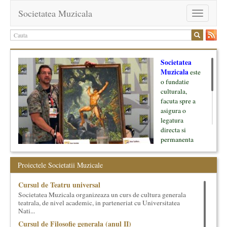
Societatea Muzicala
Toggle
navigation
Societatea
Muzicala
este
o fundatie
culturala,
facuta spre a
asigura o
legatura
directa si
permanenta
intre cultura si
oamenii ei, pe
Proiectele Societatii Muzicale
de o parte, si
lumea businessului si reprezentantii ei, de cealalta parte. Am
Cursul de Teatru universal
inceput cu muzica clasica - si de aici numele -, insa acum
Societatea Muzicala organizeaza un curs de cultura generala
dezvoltam proiecte si in alte domenii ale culturii.
teatrala, de nivel academic, in parteneriat cu Universitatea
Nati...
Facem management cultural, dezvoltam si administram proiecte
Cursul de Filosofie generala (anul II)
proprii sau preluate, modele si sisteme de finantare, marketing