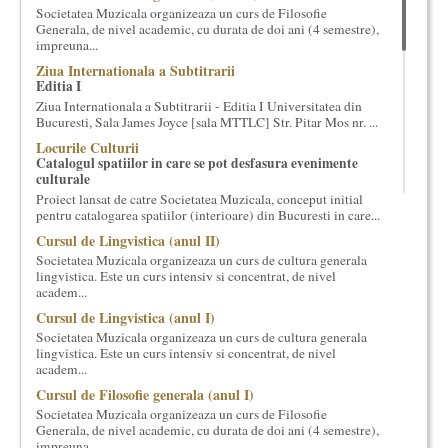
Societatea Muzicala organizeaza un curs de Filosofie
cultural si consultanta. Organizam concursuri, concerte si
Generala, de nivel academic, cu durata de doi ani (4 semestre),
evenimente culturale, private sau publice, tinem cursuri de
impreuna...
cultura generala muzicala, teatrala, filosofica si de alte feluri.
Ziua Internationala a Subtitrarii
Cuvinte in plus despre proiect, despre cei care il administreaza si
Editia I
cei care il finantateaza sunt in rubricile de mai jos.
Ziua Internationala a Subtitrarii - Editia I Universitatea din
Bucuresti, Sala James Joyce [sala MTTLC] Str. Pitar Mos nr. ...
Locurile Culturii
Catalogul spatiilor in care se pot desfasura evenimente
culturale
Proiect lansat de catre Societatea Muzicala, conceput initial
pentru catalogarea spatiilor (interioare) din Bucuresti in care...
Cursul de Lingvistica (anul II)
Societatea Muzicala organizeaza un curs de cultura generala
lingvistica. Este un curs intensiv si concentrat, de nivel
academ...
Cursul de Lingvistica (anul I)
Societatea Muzicala organizeaza un curs de cultura generala
lingvistica. Este un curs intensiv si concentrat, de nivel
academ...
Cursul de Filosofie generala (anul I)
Societatea Muzicala organizeaza un curs de Filosofie
Generala, de nivel academic, cu durata de doi ani (4 semestre),
impreuna...