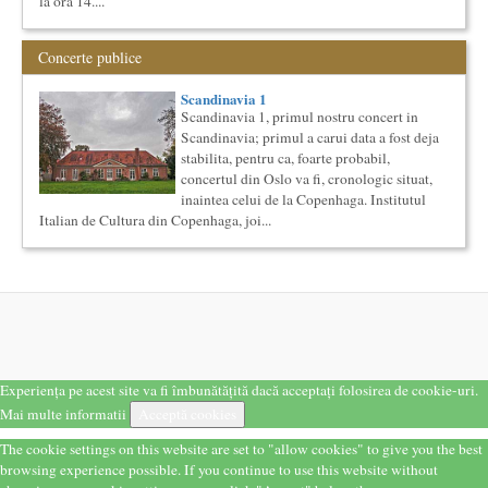
la ora 14....
Metropolita...
Cursul de Sociologie
Concerte publice
Societatea Muzicala organizeaza un curs de Sociologie, in
parteneriat cu Facultatea de Sociologie si Asistenta Sociala a
Univ...
Scandinavia 1
Scandinavia 1, primul nostru concert in
Cursul de Literatura universala: Marile texte literare ale
Scandinavia; primul a carui data a fost deja
umanitatii
stabilita, pentru ca, foarte probabil,
Societatea Muzicala organizeaza un curs de literatura
concertul din Oslo va fi, cronologic situat,
universala: „Marile texte si marile batalii culturale”. Este un
cu...
inaintea celui de la Copenhaga. Institutul
Italian de Cultura din Copenhaga, joi...
Societatea Culturala
Platforma online de marketing cultural
Descrierea produsului principal (platforma Internet)
Obiectivul proiectului este de a construi un sistem complex de
market...
Saptamana Romano-Britanica 2017
Masterclass de traducere literara stilizata de scriitori
englezi
Saptamana romano-britanica: 8-13 mai 2017 Sase scriitori
Experiența pe acest site va fi îmbunătățită dacă acceptați folosirea de cookie-uri.
britanici stilizeaza traduceri din proza contemporana
Mai multe informatii
Acceptă cookies
romaneasca ...
Cursul de Filosofie a vietii cotidiene
The cookie settings on this website are set to "allow cookies" to give you the best
Societatea Muzicala organizeaza un curs de Filosofie a vietii
browsing experience possible. If you continue to use this website without
cotidiene, de nivel academic, cu durata de un an (2