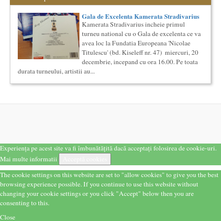
Proiectul lansat de catre Societatea Muzicala, a fost conceput
initial ca un anuar al elitei muzicale din Romania – anuar...
Gala de Excelenta Kamerata Stradivarius
Cursul de Muzica universala (anul I)
Kamerata Stradivarius incheie primul
Societatea Muzicala organizeaza un curs de cultura generala
turneu national cu o Gala de excelenta ce va
muzicala de nivel academic, in parteneriat cu Universitatea
avea loc la Fundatia Europeana 'Nicolae
Natio...
Titulescu' (bd. Kiseleff nr. 47) miercuri, 20
Cursul de Filosofie a vietii cotidiene
decembrie, incepand cu ora 16.00. Pe toata
Societatea Muzicala organizeaza un curs de Filosofie a vietii
durata turneului, artistii au...
cotidiene, de nivel academic, cu durata de un an (2
semestre),...
Cursul de Sociologie
Societatea Muzicala organizeaza un curs de Sociologie, in
parteneriat cu Facultatea de Sociologie si Asistenta Sociala a
Univ...
Saptamana Romano-Britanica 2017
Masterclass de traducere literara stilizata de scriitori
Experiența pe acest site va fi îmbunătățită dacă acceptați folosirea de cookie-uri.
englezi
Mai multe informatii
Acceptă cookies
Saptamana romano-britanica: 8-13 mai 2017 Sase scriitori
britanici stilizeaza traduceri din proza contemporana
The cookie settings on this website are set to "allow cookies" to give you the best
romaneasca ...
browsing experience possible. If you continue to use this website without
Cursul de Literatura universala: Marile texte literare ale
changing your cookie settings or you click "Accept" below then you are
umanitatii
consenting to this.
Societatea Muzicala organizeaza un curs de literatura
universala: „Marile texte si marile batalii culturale”. Este un
Close