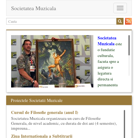
Societatea Muzicala
Toggle
navigation
Societatea
Muzicala
este
o fundatie
culturala,
facuta spre a
asigura o
legatura
directa si
permanenta
intre cultura si
oamenii ei, pe
Proiectele Societatii Muzicale
de o parte, si
lumea businessului si reprezentantii ei, de cealalta parte. Am
Cursul de Filosofie generala (anul I)
inceput cu muzica clasica - si de aici numele -, insa acum
Societatea Muzicala organizeaza un curs de Filosofie
dezvoltam proiecte si in alte domenii ale culturii.
Generala, de nivel academic, cu durata de doi ani (4 semestre),
impreuna...
Facem management cultural, dezvoltam si administram proiecte
Ziua Internationala a Subtitrarii
proprii sau preluate, modele si sisteme de finantare, marketing