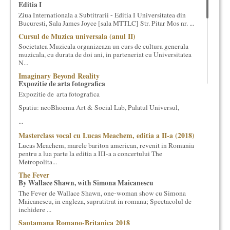
Editia I
cultural si consultanta. Organizam concursuri, concerte si
Ziua Internationala a Subtitrarii - Editia I Universitatea din
evenimente culturale, private sau publice, tinem cursuri de
Bucuresti, Sala James Joyce [sala MTTLC] Str. Pitar Mos nr. ...
cultura generala muzicala, teatrala, filosofica si de alte feluri.
Cursul de Muzica universala (anul II)
Cuvinte in plus despre proiect, despre cei care il administreaza si
Societatea Muzicala organizeaza un curs de cultura generala
cei care il finantateaza sunt in rubricile de mai jos.
muzicala, cu durata de doi ani, in parteneriat cu Universitatea
N...
Imaginary Beyond Reality
Expozitie de arta fotografica
Expozitie de arta fotografica
Spatiu: neoBhoema Art & Social Lab, Palatul Universul,
...
Masterclass vocal cu Lucas Meachem, editia a II-a (2018)
Lucas Meachem, marele bariton american, revenit in Romania
pentru a lua parte la editia a III-a a concertului The
Metropolita...
The Fever
By Wallace Shawn, with Simona Maicanescu
The Fever de Wallace Shawn, one-woman show cu Simona
Maicanescu, in engleza, supratitrat in romana; Spectacolul de
inchidere ...
Saptamana Romano-Britanica 2018