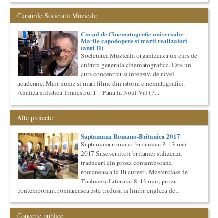
Masterclass de traducere literara stilizata de scriitori
englezi
Cursurile Societatii Muzicale
“Lidia Vianu’s Students Translate” Ediția a III-a / 16-21
aprilie 2018 5 scriitori britanici şi o edi...
Cursul de Cinematografie universala:
Cursul de Lingvistica (anul II)
Marile capodopere si marii realizatori
(anul II)
Societatea Muzicala organizeaza un curs de cultura generala
lingvistica. Este un curs intensiv si concentrat, de nivel
Societatea Muzicala organizeaza un curs de
academ...
cultura generala cinematografica. Este un
curs concentrat si intensiv, de nivel
Societatea Culturala
Platforma online de marketing cultural
academic. Mari nume si mari filme din istoria cinematografiei.
Analiza stilistica Trimestrul I – Pana la Noul Val (7...
Descrierea produsului principal (platforma Internet)
Obiectivul proiectului este de a construi un sistem complex de
market...
Alte proiecte
Cursul de Teatru universal
Societatea Muzicala organizeaza un curs de cultura generala
Saptamana Romano-Britanica 2017
teatrala, de nivel academic, in parteneriat cu Universitatea
Saptamana romano-britanica: 8-13 mai
Nati...
2017 Sase scriitori britanici stilizeaza
Locurile Culturii
traduceri din proza contemporana
Catalogul spatiilor in care se pot desfasura evenimente
romaneasca la Bucuresti. Masterclass de
culturale
Traducere Literara: 8-13 mai; proza
Proiect lansat de catre Societatea Muzicala, conceput initial
contemporana romaneasca este tradusa in limba engleza de...
pentru catalogarea spatiilor (interioare) din Bucuresti in care...
Elitele Romaniei
Anuarul Elitei culturale si stiintifice din Romania
Concerte publice