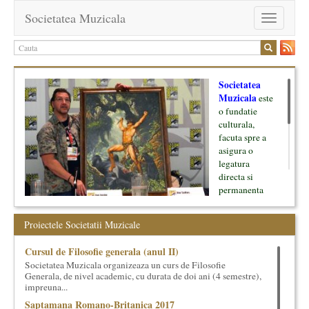
Societatea Muzicala
Toggle
navigation
Societatea
Muzicala
este
o fundatie
culturala,
facuta spre a
asigura o
legatura
directa si
permanenta
intre cultura si
oamenii ei, pe
Proiectele Societatii Muzicale
de o parte, si
lumea businessului si reprezentantii ei, de cealalta parte. Am
Cursul de Filosofie generala (anul II)
inceput cu muzica clasica - si de aici numele -, insa acum
Societatea Muzicala organizeaza un curs de Filosofie
dezvoltam proiecte si in alte domenii ale culturii.
Generala, de nivel academic, cu durata de doi ani (4 semestre),
impreuna...
Facem management cultural, dezvoltam si administram proiecte
Saptamana Romano-Britanica 2017
proprii sau preluate, modele si sisteme de finantare, marketing