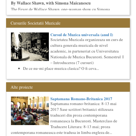
By Wallace Shawn, with Simona Maicanescu
The Fever de Wallace Shawn, one-woman show cu Simona
Maicanescu, in engleza, supratitrat in romana; Spectacolul de
inchidere ...
Cursurile Societatii Muzicale
Masterclass vocal cu Lucas Meachem, editia a II-a (2018)
Lucas Meachem, marele bariton american, revenit in Romania
Cursul de Muzica universala (anul I)
pentru a lua parte la editia a III-a a concertului The
Societatea Muzicala organizeaza un curs de
Metropolita...
cultura generala muzicala de nivel
Precizari legate de formatul de predare a cursurilor de
academic, in parteneriat cu Universitatea
Cultura universala
Nationala de Muzica Bucuresti. Semestrul I
Am primit multe intrebari legate de felul in care se desfasoara
– Introducerea (7 cursuri)
aceste cursuri de Cultura Universala - multi si le imagineaza...
De ce nu-mi place muzica clasica? O fi ceva...
Cursul de Lingvistica (anul I)
Societatea Muzicala organizeaza un curs de cultura generala
lingvistica. Este un curs intensiv si concentrat, de nivel
Alte proiecte
academ...
Cursul de Lingvistica (anul II)
Saptamana Romano-Britanica 2017
Societatea Muzicala organizeaza un curs de cultura generala
Saptamana romano-britanica: 8-13 mai
lingvistica. Este un curs intensiv si concentrat, de nivel
2017 Sase scriitori britanici stilizeaza
academ...
traduceri din proza contemporana
Ziua Internationala a Subtitrarii
romaneasca la Bucuresti. Masterclass de
Editia I
Traducere Literara: 8-13 mai; proza
Ziua Internationala a Subtitrarii - Editia I Universitatea din
contemporana romaneasca este tradusa in limba engleza de...
Bucuresti, Sala James Joyce [sala MTTLC] Str. Pitar Mos nr. ...