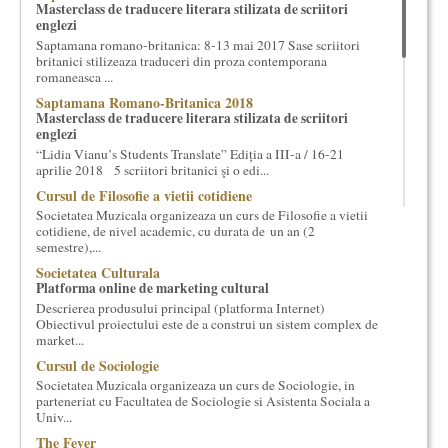
Masterclass de traducere literara stilizata de scriitori
cultural si consultanta. Organizam concursuri, concerte si
englezi
evenimente culturale, private sau publice, tinem cursuri de
Saptamana romano-britanica: 8-13 mai 2017 Sase scriitori
cultura generala muzicala, teatrala, filosofica si de alte feluri.
britanici stilizeaza traduceri din proza contemporana
Cuvinte in plus despre proiect, despre cei care il administreaza si
romaneasca ...
cei care il finantateaza sunt in rubricile de mai jos.
Saptamana Romano-Britanica 2018
Masterclass de traducere literara stilizata de scriitori
englezi
“Lidia Vianu’s Students Translate” Ediția a III-a / 16-21
aprilie 2018 5 scriitori britanici şi o edi...
Cursul de Filosofie a vietii cotidiene
Societatea Muzicala organizeaza un curs de Filosofie a vietii
cotidiene, de nivel academic, cu durata de un an (2
semestre),...
Societatea Culturala
Platforma online de marketing cultural
Descrierea produsului principal (platforma Internet)
Obiectivul proiectului este de a construi un sistem complex de
market...
Cursul de Sociologie
Societatea Muzicala organizeaza un curs de Sociologie, in
parteneriat cu Facultatea de Sociologie si Asistenta Sociala a
Univ...
The Fever