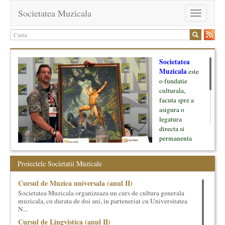
Societatea Muzicala
Toggle
navigation
Societatea
Muzicala
este
o fundatie
culturala,
facuta spre a
asigura o
legatura
directa si
permanenta
intre cultura si
oamenii ei, pe
Proiectele Societatii Muzicale
de o parte, si
lumea businessului si reprezentantii ei, de cealalta parte. Am
Cursul de Muzica universala (anul II)
inceput cu muzica clasica - si de aici numele -, insa acum
Societatea Muzicala organizeaza un curs de cultura generala
dezvoltam proiecte si in alte domenii ale culturii.
muzicala, cu durata de doi ani, in parteneriat cu Universitatea
N...
Facem management cultural, dezvoltam si administram proiecte
Cursul de Lingvistica (anul II)
proprii sau preluate, modele si sisteme de finantare, marketing