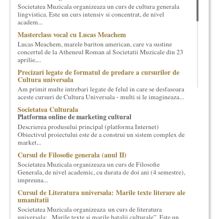
Societatea Muzicala organizeaza un curs de cultura generala
cultural si consultanta. Organizam concursuri, concerte si
lingvistica. Este un curs intensiv si concentrat, de nivel
evenimente culturale, private sau publice, tinem cursuri de
academ...
cultura generala muzicala, teatrala, filosofica si de alte feluri.
Masterclass vocal cu Lucas Meachem
Cuvinte in plus despre proiect, despre cei care il administreaza si
Lucas Meachem, marele bariton american, care va sustine
cei care il finantateaza sunt in rubricile de mai jos.
concertul de la Atheneul Roman al Societatii Muzicale din 23
aprilie,...
Precizari legate de formatul de predare a cursurilor de
Cultura universala
Am primit multe intrebari legate de felul in care se desfasoara
aceste cursuri de Cultura Universala - multi si le imagineaza...
Societatea Culturala
Platforma online de marketing cultural
Descrierea produsului principal (platforma Internet)
Obiectivul proiectului este de a construi un sistem complex de
market...
Cursul de Filosofie generala (anul II)
Societatea Muzicala organizeaza un curs de Filosofie
Generala, de nivel academic, cu durata de doi ani (4 semestre),
impreuna...
Cursul de Literatura universala: Marile texte literare ale
umanitatii
Societatea Muzicala organizeaza un curs de literatura
universala: „Marile texte si marile batalii culturale”. Este un