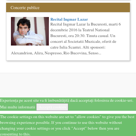
semestre),...
Concerte publice
Masterclass vocal cu Lucas Meachem, editia a II-a (2018)
Lucas Meachem, marele bariton american, revenit in Romania
Recital Ingmar Lazar
pentru a lua parte la editia a III-a a concertului The
Recital Ingmar Lazar la Bucuresti, marti 6
Metropolita...
decembrie 2016 la Teatrul National
Saptamana Romano-Britanica 2017
Bucuresti, ora 20:30. Tinuta casual. Un
Masterclass de traducere literara stilizata de scriitori
concert al Societatii Muzicale, oferit de
englezi
catre Iulia Scantei. Alti sponsori:
Saptamana romano-britanica: 8-13 mai 2017 Sase scriitori
Alexandrion, Alira, Nespresso, Rio Bucovina, Senso...
britanici stilizeaza traduceri din proza contemporana
romaneasca ...
Cursul de Arta universala: Marile capodopere
Societatea Muzicala organizeaza un curs de arta universala:
"Marile capodopere ale umanitatii". Este un curs intensiv si
con...
Locurile Culturii
Catalogul spatiilor in care se pot desfasura evenimente
Experiența pe acest site va fi îmbunătățită dacă acceptați folosirea de cookie-uri.
culturale
Mai multe informatii
Proiect lansat de catre Societatea Muzicala, conceput initial
Acceptă cookies
pentru catalogarea spatiilor (interioare) din Bucuresti in care...
The cookie settings on this website are set to "allow cookies" to give you the best
Cursul de Sociologie
browsing experience possible. If you continue to use this website without
Societatea Muzicala organizeaza un curs de Sociologie, in
changing your cookie settings or you click "Accept" below then you are
parteneriat cu Facultatea de Sociologie si Asistenta Sociala a
consenting to this.
Univ...