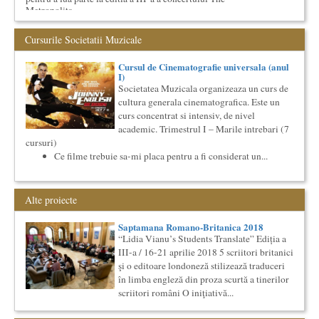
Metropolita...
Cursul de Sociologie
Cursurile Societatii Muzicale
Societatea Muzicala organizeaza un curs de Sociologie, in
parteneriat cu Facultatea de Sociologie si Asistenta Sociala a
Univ...
Cursul de Cinematografie universala (anul
I)
Precizari legate de formatul de predare a cursurilor de
Societatea Muzicala organizeaza un curs de
Cultura universala
cultura generala cinematografica. Este un
Am primit multe intrebari legate de felul in care se desfasoara
curs concentrat si intensiv, de nivel
aceste cursuri de Cultura Universala - multi si le imagineaza...
academic. Trimestrul I – Marile intrebari (7
Masterclass vocal cu Lucas Meachem
cursuri)
Lucas Meachem, marele bariton american, care va sustine
Ce filme trebuie sa-mi placa pentru a fi considerat un...
concertul de la Atheneul Roman al Societatii Muzicale din 23
aprilie,...
O bucatarie ca-n filme
Alte proiecte
Carte – Film – Mancare boiereasca Lansarea cartii O bucatarie
ca-n filme, Scenotopul bucatariei in Noul Cinema Romanes...
Saptamana Romano-Britanica 2018
Cursul de Arta universala: Marile capodopere
“Lidia Vianu’s Students Translate” Ediția a
Societatea Muzicala organizeaza un curs de arta universala:
III-a / 16-21 aprilie 2018 5 scriitori britanici
"Marile capodopere ale umanitatii". Este un curs intensiv si
şi o editoare londoneză stilizează traduceri
con...
în limba engleză din proza scurtă a tinerilor
Cursul de Filosofie generala (anul I)
scriitori români O iniţiativă...
Societatea Muzicala organizeaza un curs de Filosofie
Generala, de nivel academic, cu durata de doi ani (4 semestre),