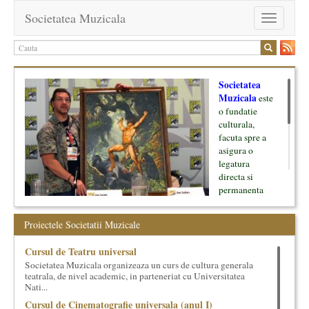
Societatea Muzicala
Toggle
navigation
Societatea
Muzicala
este
o fundatie
culturala,
facuta spre a
asigura o
legatura
directa si
permanenta
intre cultura si
oamenii ei, pe
Proiectele Societatii Muzicale
de o parte, si
lumea businessului si reprezentantii ei, de cealalta parte. Am
Cursul de Teatru universal
inceput cu muzica clasica - si de aici numele -, insa acum
Societatea Muzicala organizeaza un curs de cultura generala
dezvoltam proiecte si in alte domenii ale culturii.
teatrala, de nivel academic, in parteneriat cu Universitatea
Nati...
Facem management cultural, dezvoltam si administram proiecte
Cursul de Cinematografie universala (anul I)
proprii sau preluate, modele si sisteme de finantare, marketing