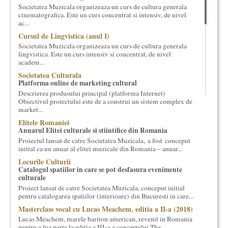
Societatea Muzicala organizeaza un curs de cultura generala
cultural si consultanta. Organizam concursuri, concerte si
cinematografica. Este un curs concentrat si intensiv, de nivel
evenimente culturale, private sau publice, tinem cursuri de
ac...
cultura generala muzicala, teatrala, filosofica si de alte feluri.
Cursul de Lingvistica (anul I)
Cuvinte in plus despre proiect, despre cei care il administreaza si
Societatea Muzicala organizeaza un curs de cultura generala
cei care il finantateaza sunt in rubricile de mai jos.
lingvistica. Este un curs intensiv si concentrat, de nivel
academ...
Societatea Culturala
Platforma online de marketing cultural
Descrierea produsului principal (platforma Internet)
Obiectivul proiectului este de a construi un sistem complex de
market...
Elitele Romaniei
Anuarul Elitei culturale si stiintifice din Romania
Proiectul lansat de catre Societatea Muzicala, a fost conceput
initial ca un anuar al elitei muzicale din Romania – anuar...
Locurile Culturii
Catalogul spatiilor in care se pot desfasura evenimente
culturale
Proiect lansat de catre Societatea Muzicala, conceput initial
pentru catalogarea spatiilor (interioare) din Bucuresti in care...
Masterclass vocal cu Lucas Meachem, editia a II-a (2018)
Lucas Meachem, marele bariton american, revenit in Romania
pentru a lua parte la editia a III-a a concertului The