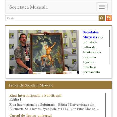
Societatea Muzicala
Toggle
navigation
Societatea
Muzicala
este
o fundatie
culturala,
facuta spre a
asigura o
legatura
directa si
permanenta
intre cultura si
oamenii ei, pe
Proiectele Societatii Muzicale
de o parte, si
lumea businessului si reprezentantii ei, de cealalta parte. Am
Ziua Internationala a Subtitrarii
inceput cu muzica clasica - si de aici numele -, insa acum
Editia I
dezvoltam proiecte si in alte domenii ale culturii.
Ziua Internationala a Subtitrarii - Editia I Universitatea din
Bucuresti, Sala James Joyce [sala MTTLC] Str. Pitar Mos nr. ...
Facem management cultural, dezvoltam si administram proiecte
Cursul de Teatru universal
proprii sau preluate, modele si sisteme de finantare, marketing