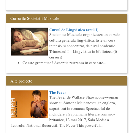
...
Cursul de Lingvistica (anul I)
Cursurile Societatii Muzicale
Societatea Muzicala organizeaza un curs de cultura generala
lingvistica. Este un curs intensiv si concentrat, de nivel
academ...
Cursul de Lingvistica (anul I)
Societatea Muzicala organizeaza un curs de
Cursul de Filosofie generala (anul II)
cultura generala lingvistica. Este un curs
Societatea Muzicala organizeaza un curs de Filosofie
intensiv si concentrat, de nivel academic.
Generala, de nivel academic, cu durata de doi ani (4 semestre),
Trimestrul I – Lingvistica in biblioteca (6
impreuna...
cursuri)
Masterclass vocal cu Lucas Meachem
Ce este gramatica? Acceptia restransa in care este...
Lucas Meachem, marele bariton american, care va sustine
concertul de la Atheneul Roman al Societatii Muzicale din 23
aprilie,...
Alte proiecte
Cursul de Literatura universala: Marile texte literare ale
umanitatii
The Fever
Societatea Muzicala organizeaza un curs de literatura
universala: „Marile texte si marile batalii culturale”. Este un
The Fever de Wallace Shawn, one-woman
cu...
show cu Simona Maicanescu, in engleza,
supratitrat in romana; Spectacolul de
Cursul de Filosofie generala (anul I)
inchidere a Saptamanii literare romano-
Societatea Muzicala organizeaza un curs de Filosofie
britanice, 13 mai 2017, Sala Media a
Generala, de nivel academic, cu durata de doi ani (4 semestre),
impreuna...
Teatrului National Bucuresti. The Fever This powerful...
Saptamana Romano-Britanica 2018