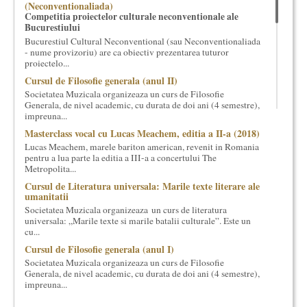
(Neconventionaliada)
cultural si consultanta. Organizam concursuri, concerte si
Competitia proiectelor culturale neconventionale ale
evenimente culturale, private sau publice, tinem cursuri de
Bucurestiului
cultura generala muzicala, teatrala, filosofica si de alte feluri.
Bucurestiul Cultural Neconventional (sau Neconventionaliada
Cuvinte in plus despre proiect, despre cei care il administreaza si
- nume provizoriu) are ca obiectiv prezentarea tuturor
proiectelo...
cei care il finantateaza sunt in rubricile de mai jos.
Cursul de Filosofie generala (anul II)
Societatea Muzicala organizeaza un curs de Filosofie
Generala, de nivel academic, cu durata de doi ani (4 semestre),
impreuna...
Masterclass vocal cu Lucas Meachem, editia a II-a (2018)
Lucas Meachem, marele bariton american, revenit in Romania
pentru a lua parte la editia a III-a a concertului The
Metropolita...
Cursul de Literatura universala: Marile texte literare ale
umanitatii
Societatea Muzicala organizeaza un curs de literatura
universala: „Marile texte si marile batalii culturale”. Este un
cu...
Cursul de Filosofie generala (anul I)
Societatea Muzicala organizeaza un curs de Filosofie
Generala, de nivel academic, cu durata de doi ani (4 semestre),
impreuna...
Cursul de Arta universala: Marile capodopere