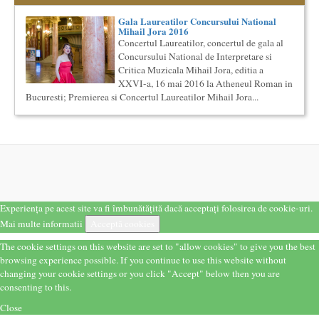
cinematografica. Este un curs concentrat si intensiv, de nivel
ac...
Gala Laureatilor Concursului National
Mihail Jora 2016
Locurile Culturii
Concertul Laureatilor, concertul de gala al
Catalogul spatiilor in care se pot desfasura evenimente
Concursului National de Interpretare si
culturale
Critica Muzicala Mihail Jora, editia a
Proiect lansat de catre Societatea Muzicala, conceput initial
XXVI-a, 16 mai 2016 la Atheneul Roman in
pentru catalogarea spatiilor (interioare) din Bucuresti in care...
Bucuresti; Premierea si Concertul Laureatilor Mihail Jora...
Societatea Culturala
Platforma online de marketing cultural
Descrierea produsului principal (platforma Internet)
Obiectivul proiectului este de a construi un sistem complex de
market...
O bucatarie ca-n filme
Carte – Film – Mancare boiereasca Lansarea cartii O bucatarie
ca-n filme, Scenotopul bucatariei in Noul Cinema Romanes...
Experiența pe acest site va fi îmbunătățită dacă acceptați folosirea de cookie-uri.
The Fever
Mai multe informatii
By Wallace Shawn, with Simona Maicanescu
Acceptă cookies
The Fever de Wallace Shawn, one-woman show cu Simona
The cookie settings on this website are set to "allow cookies" to give you the best
Maicanescu, in engleza, supratitrat in romana; Spectacolul de
browsing experience possible. If you continue to use this website without
inchidere ...
changing your cookie settings or you click "Accept" below then you are
Cursul de Muzica universala (anul II)
consenting to this.
Societatea Muzicala organizeaza un curs de cultura generala
muzicala, cu durata de doi ani, in parteneriat cu Universitatea
Close
N...