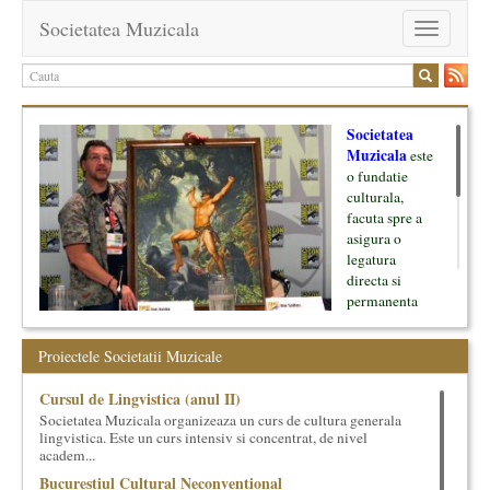
Societatea Muzicala
Toggle
navigation
Societatea
Muzicala
este
o fundatie
culturala,
facuta spre a
asigura o
legatura
directa si
permanenta
intre cultura si
oamenii ei, pe
Proiectele Societatii Muzicale
de o parte, si
lumea businessului si reprezentantii ei, de cealalta parte. Am
Cursul de Lingvistica (anul II)
inceput cu muzica clasica - si de aici numele -, insa acum
Societatea Muzicala organizeaza un curs de cultura generala
dezvoltam proiecte si in alte domenii ale culturii.
lingvistica. Este un curs intensiv si concentrat, de nivel
academ...
Facem management cultural, dezvoltam si administram proiecte
Bucurestiul Cultural Neconventional
proprii sau preluate, modele si sisteme de finantare, marketing