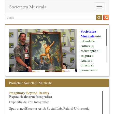
Societatea Muzicala
Toggle
navigation
Societatea
Muzicala
este
o fundatie
culturala,
facuta spre a
asigura o
legatura
directa si
permanenta
intre cultura si
oamenii ei, pe
Proiectele Societatii Muzicale
de o parte, si
lumea businessului si reprezentantii ei, de cealalta parte. Am
Imaginary Beyond Reality
inceput cu muzica clasica - si de aici numele -, insa acum
Expozitie de arta fotografica
dezvoltam proiecte si in alte domenii ale culturii.
Expozitie de arta fotografica
Spatiu: neoBhoema Art & Social Lab, Palatul Universul,
Facem management cultural, dezvoltam si administram proiecte
proprii sau preluate, modele si sisteme de finantare, marketing