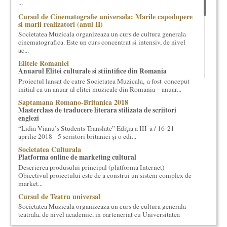
...
cultural si consultanta. Organizam concursuri, concerte si
Cursul de Cinematografie universala: Marile capodopere
evenimente culturale, private sau publice, tinem cursuri de
si marii realizatori (anul II)
cultura generala muzicala, teatrala, filosofica si de alte feluri.
Societatea Muzicala organizeaza un curs de cultura generala
Cuvinte in plus despre proiect, despre cei care il administreaza si
cinematografica. Este un curs concentrat si intensiv, de nivel
cei care il finantateaza sunt in rubricile de mai jos.
ac...
Elitele Romaniei
Anuarul Elitei culturale si stiintifice din Romania
Proiectul lansat de catre Societatea Muzicala, a fost conceput
initial ca un anuar al elitei muzicale din Romania – anuar...
Saptamana Romano-Britanica 2018
Masterclass de traducere literara stilizata de scriitori
englezi
“Lidia Vianu’s Students Translate” Ediția a III-a / 16-21
aprilie 2018 5 scriitori britanici şi o edi...
Societatea Culturala
Platforma online de marketing cultural
Descrierea produsului principal (platforma Internet)
Obiectivul proiectului este de a construi un sistem complex de
market...
Cursul de Teatru universal
Societatea Muzicala organizeaza un curs de cultura generala
teatrala, de nivel academic, in parteneriat cu Universitatea
Nati...