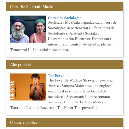
Saptamana Romano-Britanica 2017
Cursurile Societatii Muzicale
Masterclass de traducere literara stilizata de scriitori
englezi
Cursul de Sociologie
Saptamana romano-britanica: 8-13 mai 2017 Sase scriitori
Societatea Muzicala organizeaza un curs de
britanici stilizeaza traduceri din proza contemporana
Sociologie, in parteneriat cu Facultatea de
romaneasca ...
Sociologie si Asistenta Sociala a
Cursul de Lingvistica (anul II)
Universitatii din Bucuresti. Este un curs
Societatea Muzicala organizeaza un curs de cultura generala
intensiv si concentrat, de nivel academic.
lingvistica. Este un curs intensiv si concentrat, de nivel
Trimestrul I – Individul si societatea,...
academ...
Locurile Culturii
Catalogul spatiilor in care se pot desfasura evenimente
Alte proiecte
culturale
Proiect lansat de catre Societatea Muzicala, conceput initial
The Fever
pentru catalogarea spatiilor (interioare) din Bucuresti in care...
The Fever de Wallace Shawn, one-woman
Masterclass vocal cu Lucas Meachem
show cu Simona Maicanescu, in engleza,
Lucas Meachem, marele bariton american, care va sustine
supratitrat in romana; Spectacolul de
concertul de la Atheneul Roman al Societatii Muzicale din 23
inchidere a Saptamanii literare romano-
aprilie,...
britanice, 13 mai 2017, Sala Media a
Ziua Internationala a Subtitrarii
Teatrului National Bucuresti. The Fever This powerful...
Editia I
Ziua Internationala a Subtitrarii - Editia I Universitatea din
Concerte publice
Bucuresti, Sala James Joyce [sala MTTLC] Str. Pitar Mos nr. ...