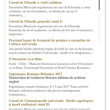
Cursul de Filosofie a vietii cotidiene
cultural si consultanta. Organizam concursuri, concerte si
Societatea Muzicala organizeaza un curs de Filosofie a vietii
evenimente culturale, private sau publice, tinem cursuri de
cotidiene, de nivel academic, cu durata de un an (2
cultura generala muzicala, teatrala, filosofica si de alte feluri.
semestre),...
Cuvinte in plus despre proiect, despre cei care il administreaza si
Cursul de Filosofie generala (anul I)
cei care il finantateaza sunt in rubricile de mai jos.
Societatea Muzicala organizeaza un curs de Filosofie
Generala, de nivel academic, cu durata de doi ani (4 semestre),
impreuna...
Precizari legate de formatul de predare a cursurilor de
Cultura universala
Am primit multe intrebari legate de felul in care se desfasoara
aceste cursuri de Cultura Universala - multi si le imagineaza...
O bucatarie ca-n filme
Carte – Film – Mancare boiereasca Lansarea cartii O bucatarie
ca-n filme, Scenotopul bucatariei in Noul Cinema Romanes...
Saptamana Romano-Britanica 2017
Masterclass de traducere literara stilizata de scriitori
englezi
Saptamana romano-britanica: 8-13 mai 2017 Sase scriitori
britanici stilizeaza traduceri din proza contemporana
romaneasca ...
Cursul de Cinematografie universala: Marile capodopere
si marii realizatori (anul II)
Societatea Muzicala organizeaza un curs de cultura generala