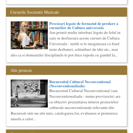
cinematografica. Este un curs concentrat si intensiv, de nivel
ac...
Cursurile Societatii Muzicale
Masterclass vocal cu Lucas Meachem
Lucas Meachem, marele bariton american, care va sustine
Precizari legate de formatul de predare a
concertul de la Atheneul Roman al Societatii Muzicale din 23
cursurilor de Cultura universala
aprilie,...
Am primit multe intrebari legate de felul in
care se desfasoara aceste cursuri de Cultura
Cursul de Filosofie generala (anul II)
Universala - multi si le imagineaza ca fiind
Societatea Muzicala organizeaza un curs de Filosofie
Generala, de nivel academic, cu durata de doi ani (4 semestre),
niste dezbateri, schimburi de idei etc., mai
impreuna...
ales ca si domeniile/ disciplinele te pot duce repede cu gandul la...
Cursul de Arta universala: Marile capodopere
Societatea Muzicala organizeaza un curs de arta universala:
Alte proiecte
"Marile capodopere ale umanitatii". Este un curs intensiv si
con...
Bucurestiul Cultural Neconventional
Imaginary Beyond Reality
(Neconventionaliada)
Expozitie de arta fotografica
Bucurestiul Cultural Neconventional (sau
Expozitie de arta fotografica
Neconventionaliada - nume provizoriu) are
ca obiectiv prezentarea tuturor proiectelor
Spatiu: neoBhoema Art & Social Lab, Palatul Universul,
culturale neconventionale relevante din
...
Bucuresti intr-un site unic, catalogarea lor, evaluarea si premierea
Cursul de Muzica universala (anul I)
anuala a celor...
Societatea Muzicala organizeaza un curs de cultura generala
muzicala de nivel academic, in parteneriat cu Universitatea