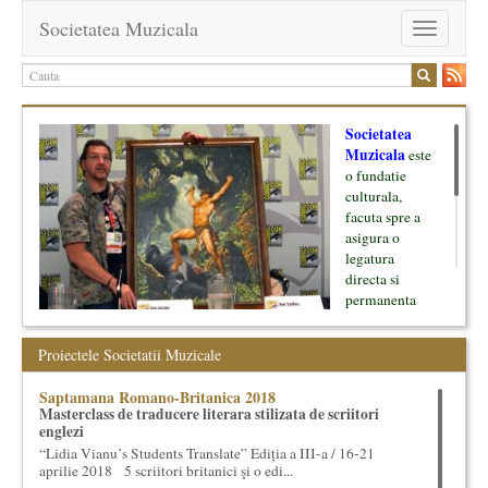
Societatea Muzicala
Toggle
navigation
Societatea
Muzicala
este
o fundatie
culturala,
facuta spre a
asigura o
legatura
directa si
permanenta
intre cultura si
oamenii ei, pe
Proiectele Societatii Muzicale
de o parte, si
lumea businessului si reprezentantii ei, de cealalta parte. Am
Saptamana Romano-Britanica 2018
inceput cu muzica clasica - si de aici numele -, insa acum
Masterclass de traducere literara stilizata de scriitori
dezvoltam proiecte si in alte domenii ale culturii.
englezi
“Lidia Vianu’s Students Translate” Ediția a III-a / 16-21
Facem management cultural, dezvoltam si administram proiecte
aprilie 2018 5 scriitori britanici şi o edi...
proprii sau preluate, modele si sisteme de finantare, marketing