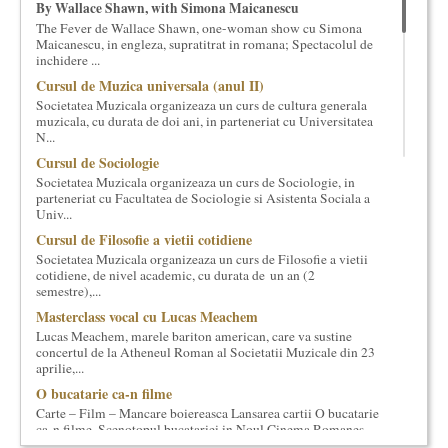
By Wallace Shawn, with Simona Maicanescu
cultural si consultanta. Organizam concursuri, concerte si
The Fever de Wallace Shawn, one-woman show cu Simona
evenimente culturale, private sau publice, tinem cursuri de
Maicanescu, in engleza, supratitrat in romana; Spectacolul de
cultura generala muzicala, teatrala, filosofica si de alte feluri.
inchidere ...
Cuvinte in plus despre proiect, despre cei care il administreaza si
Cursul de Muzica universala (anul II)
cei care il finantateaza sunt in rubricile de mai jos.
Societatea Muzicala organizeaza un curs de cultura generala
muzicala, cu durata de doi ani, in parteneriat cu Universitatea
N...
Cursul de Sociologie
Societatea Muzicala organizeaza un curs de Sociologie, in
parteneriat cu Facultatea de Sociologie si Asistenta Sociala a
Univ...
Cursul de Filosofie a vietii cotidiene
Societatea Muzicala organizeaza un curs de Filosofie a vietii
cotidiene, de nivel academic, cu durata de un an (2
semestre),...
Masterclass vocal cu Lucas Meachem
Lucas Meachem, marele bariton american, care va sustine
concertul de la Atheneul Roman al Societatii Muzicale din 23
aprilie,...
O bucatarie ca-n filme
Carte – Film – Mancare boiereasca Lansarea cartii O bucatarie
ca-n filme, Scenotopul bucatariei in Noul Cinema Romanes...