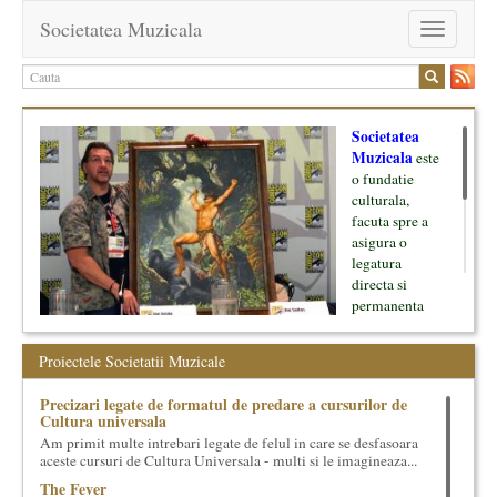
Societatea Muzicala
Toggle
navigation
Societatea
Muzicala
este
o fundatie
culturala,
facuta spre a
asigura o
legatura
directa si
permanenta
intre cultura si
oamenii ei, pe
Proiectele Societatii Muzicale
de o parte, si
lumea businessului si reprezentantii ei, de cealalta parte. Am
Precizari legate de formatul de predare a cursurilor de
inceput cu muzica clasica - si de aici numele -, insa acum
Cultura universala
dezvoltam proiecte si in alte domenii ale culturii.
Am primit multe intrebari legate de felul in care se desfasoara
aceste cursuri de Cultura Universala - multi si le imagineaza...
Facem management cultural, dezvoltam si administram proiecte
The Fever
proprii sau preluate, modele si sisteme de finantare, marketing