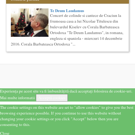
Societatea Muzicala organizeaza un curs de cultura generala
lingvistica. Este un curs intensiv si concentrat, de nivel
Te Deum Laudamus
academ...
Concert de colinde si cantece de Craciun la
frumoasa casa a lui Nicolae Titulescu din
Cursul de Teatru universal
bulevardul Kiselev cu Corala Barbateasca
Societatea Muzicala organizeaza un curs de cultura generala
Ortodoxa "Te Deum Laudamus", in romana,
teatrala, de nivel academic, in parteneriat cu Universitatea
Nati...
engleza si spaniola - miercuri 14 decembrie
2016. Corala Barbateasca Ortodoxa "...
Saptamana Romano-Britanica 2017
Masterclass de traducere literara stilizata de scriitori
englezi
Saptamana romano-britanica: 8-13 mai 2017 Sase scriitori
britanici stilizeaza traduceri din proza contemporana
romaneasca ...
Cursul de Muzica universala (anul I)
Societatea Muzicala organizeaza un curs de cultura generala
muzicala de nivel academic, in parteneriat cu Universitatea
Experiența pe acest site va fi îmbunătățită dacă acceptați folosirea de cookie-uri.
Natio...
Mai multe informatii
Acceptă cookies
Saptamana Romano-Britanica 2018
Masterclass de traducere literara stilizata de scriitori
The cookie settings on this website are set to "allow cookies" to give you the best
englezi
browsing experience possible. If you continue to use this website without
“Lidia Vianu’s Students Translate” Ediția a III-a / 16-21
changing your cookie settings or you click "Accept" below then you are
aprilie 2018 5 scriitori britanici şi o edi...
consenting to this.
Bucurestiul Cultural Neconventional
Close
(Neconventionaliada)