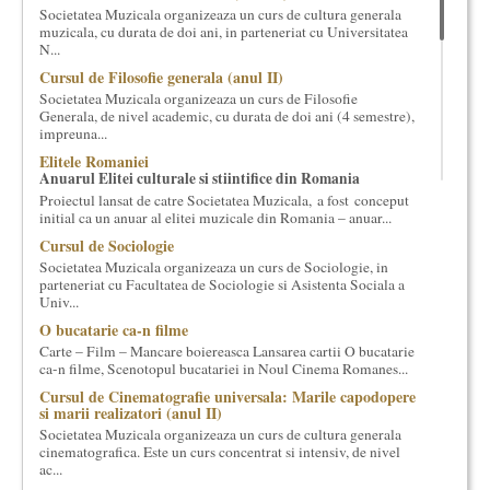
Societatea Muzicala organizeaza un curs de cultura generala
cultural si consultanta. Organizam concursuri, concerte si
muzicala, cu durata de doi ani, in parteneriat cu Universitatea
evenimente culturale, private sau publice, tinem cursuri de
N...
cultura generala muzicala, teatrala, filosofica si de alte feluri.
Cursul de Filosofie generala (anul II)
Cuvinte in plus despre proiect, despre cei care il administreaza si
Societatea Muzicala organizeaza un curs de Filosofie
cei care il finantateaza sunt in rubricile de mai jos.
Generala, de nivel academic, cu durata de doi ani (4 semestre),
impreuna...
Elitele Romaniei
Anuarul Elitei culturale si stiintifice din Romania
Proiectul lansat de catre Societatea Muzicala, a fost conceput
initial ca un anuar al elitei muzicale din Romania – anuar...
Cursul de Sociologie
Societatea Muzicala organizeaza un curs de Sociologie, in
parteneriat cu Facultatea de Sociologie si Asistenta Sociala a
Univ...
O bucatarie ca-n filme
Carte – Film – Mancare boiereasca Lansarea cartii O bucatarie
ca-n filme, Scenotopul bucatariei in Noul Cinema Romanes...
Cursul de Cinematografie universala: Marile capodopere
si marii realizatori (anul II)
Societatea Muzicala organizeaza un curs de cultura generala
cinematografica. Este un curs concentrat si intensiv, de nivel
ac...