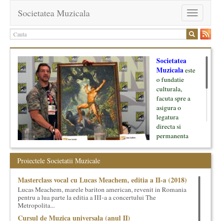
Societatea Muzicala
Toggle
navigation
Societatea
Muzicala
este
o fundatie
culturala,
facuta spre a
asigura o
legatura
directa si
permanenta
intre cultura si
oamenii ei, pe
Proiectele Societatii Muzicale
de o parte, si
lumea businessului si reprezentantii ei, de cealalta parte. Am
Masterclass vocal cu Lucas Meachem, editia a II-a (2018)
inceput cu muzica clasica - si de aici numele -, insa acum
Lucas Meachem, marele bariton american, revenit in Romania
dezvoltam proiecte si in alte domenii ale culturii.
pentru a lua parte la editia a III-a a concertului The
Metropolita...
Facem management cultural, dezvoltam si administram proiecte
Cursul de Muzica universala (anul II)
proprii sau preluate, modele si sisteme de finantare, marketing