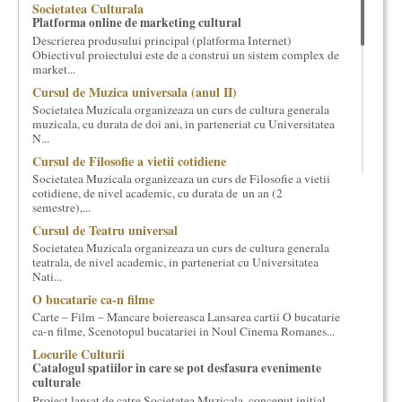
Societatea Culturala
cultural si consultanta. Organizam concursuri, concerte si
Platforma online de marketing cultural
evenimente culturale, private sau publice, tinem cursuri de
Descrierea produsului principal (platforma Internet)
cultura generala muzicala, teatrala, filosofica si de alte feluri.
Obiectivul proiectului este de a construi un sistem complex de
Cuvinte in plus despre proiect, despre cei care il administreaza si
market...
cei care il finantateaza sunt in rubricile de mai jos.
Cursul de Muzica universala (anul II)
Societatea Muzicala organizeaza un curs de cultura generala
muzicala, cu durata de doi ani, in parteneriat cu Universitatea
N...
Cursul de Filosofie a vietii cotidiene
Societatea Muzicala organizeaza un curs de Filosofie a vietii
cotidiene, de nivel academic, cu durata de un an (2
semestre),...
Cursul de Teatru universal
Societatea Muzicala organizeaza un curs de cultura generala
teatrala, de nivel academic, in parteneriat cu Universitatea
Nati...
O bucatarie ca-n filme
Carte – Film – Mancare boiereasca Lansarea cartii O bucatarie
ca-n filme, Scenotopul bucatariei in Noul Cinema Romanes...
Locurile Culturii
Catalogul spatiilor in care se pot desfasura evenimente
culturale
Proiect lansat de catre Societatea Muzicala, conceput initial