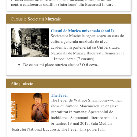
pentru catalogarea spatiilor (interioare) din Bucuresti in care...
Saptamana Romano-Britanica 2018
Masterclass de traducere literara stilizata de scriitori
Cursurile Societatii Muzicale
englezi
“Lidia Vianu’s Students Translate” Ediția a III-a / 16-21
Cursul de Muzica universala (anul I)
aprilie 2018 5 scriitori britanici şi o edi...
Societatea Muzicala organizeaza un curs de
Cursul de Arta universala: Marile capodopere
cultura generala muzicala de nivel
Societatea Muzicala organizeaza un curs de arta universala:
academic, in parteneriat cu Universitatea
"Marile capodopere ale umanitatii". Este un curs intensiv si
Nationala de Muzica Bucuresti. Semestrul I
con...
– Introducerea (7 cursuri)
Bucurestiul Cultural Neconventional
De ce nu-mi place muzica clasica? O fi ceva...
(Neconventionaliada)
Competitia proiectelor culturale neconventionale ale
Bucurestiului
Alte proiecte
Bucurestiul Cultural Neconventional (sau Neconventionaliada
- nume provizoriu) are ca obiectiv prezentarea tuturor
proiectelo...
The Fever
The Fever de Wallace Shawn, one-woman
Saptamana Romano-Britanica 2017
show cu Simona Maicanescu, in engleza,
Masterclass de traducere literara stilizata de scriitori
englezi
supratitrat in romana; Spectacolul de
inchidere a Saptamanii literare romano-
Saptamana romano-britanica: 8-13 mai 2017 Sase scriitori
britanici stilizeaza traduceri din proza contemporana
britanice, 13 mai 2017, Sala Media a
romaneasca ...
Teatrului National Bucuresti. The Fever This powerful...
Cursul de Lingvistica (anul I)