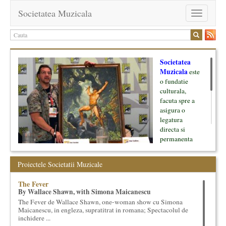
Societatea Muzicala
Toggle
navigation
Societatea
Muzicala
este
o fundatie
culturala,
facuta spre a
asigura o
legatura
directa si
permanenta
intre cultura si
oamenii ei, pe
Proiectele Societatii Muzicale
de o parte, si
lumea businessului si reprezentantii ei, de cealalta parte. Am
The Fever
inceput cu muzica clasica - si de aici numele -, insa acum
By Wallace Shawn, with Simona Maicanescu
dezvoltam proiecte si in alte domenii ale culturii.
The Fever de Wallace Shawn, one-woman show cu Simona
Maicanescu, in engleza, supratitrat in romana; Spectacolul de
Facem management cultural, dezvoltam si administram proiecte
inchidere ...
proprii sau preluate, modele si sisteme de finantare, marketing