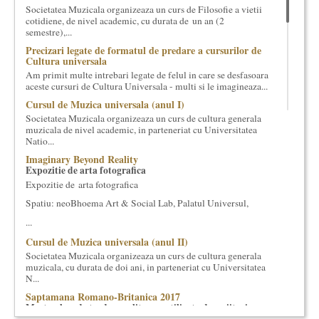
Societatea Muzicala organizeaza un curs de Filosofie a vietii
cultural si consultanta. Organizam concursuri, concerte si
cotidiene, de nivel academic, cu durata de un an (2
evenimente culturale, private sau publice, tinem cursuri de
semestre),...
cultura generala muzicala, teatrala, filosofica si de alte feluri.
Precizari legate de formatul de predare a cursurilor de
Cuvinte in plus despre proiect, despre cei care il administreaza si
Cultura universala
cei care il finantateaza sunt in rubricile de mai jos.
Am primit multe intrebari legate de felul in care se desfasoara
aceste cursuri de Cultura Universala - multi si le imagineaza...
Cursul de Muzica universala (anul I)
Societatea Muzicala organizeaza un curs de cultura generala
muzicala de nivel academic, in parteneriat cu Universitatea
Natio...
Imaginary Beyond Reality
Expozitie de arta fotografica
Expozitie de arta fotografica
Spatiu: neoBhoema Art & Social Lab, Palatul Universul,
...
Cursul de Muzica universala (anul II)
Societatea Muzicala organizeaza un curs de cultura generala
muzicala, cu durata de doi ani, in parteneriat cu Universitatea
N...
Saptamana Romano-Britanica 2017
Masterclass de traducere literara stilizata de scriitori