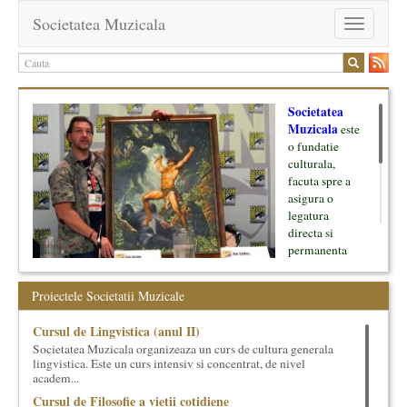
Societatea Muzicala
Toggle
navigation
Societatea
Muzicala
este
o fundatie
culturala,
facuta spre a
asigura o
legatura
directa si
permanenta
intre cultura si
oamenii ei, pe
Proiectele Societatii Muzicale
de o parte, si
lumea businessului si reprezentantii ei, de cealalta parte. Am
Cursul de Lingvistica (anul II)
inceput cu muzica clasica - si de aici numele -, insa acum
Societatea Muzicala organizeaza un curs de cultura generala
dezvoltam proiecte si in alte domenii ale culturii.
lingvistica. Este un curs intensiv si concentrat, de nivel
academ...
Facem management cultural, dezvoltam si administram proiecte
Cursul de Filosofie a vietii cotidiene
proprii sau preluate, modele si sisteme de finantare, marketing