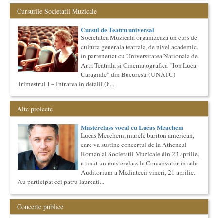
englezi
Saptamana romano-britanica: 8-13 mai 2017 Sase scriitori
Cursurile Societatii Muzicale
britanici stilizeaza traduceri din proza contemporana
romaneasca ...
Cursul de Teatru universal
Elitele Romaniei
Societatea Muzicala organizeaza un curs de
Anuarul Elitei culturale si stiintifice din Romania
cultura generala teatrala, de nivel academic,
Proiectul lansat de catre Societatea Muzicala, a fost conceput
in parteneriat cu Universitatea Nationala de
initial ca un anuar al elitei muzicale din Romania – anuar...
Arta Teatrala si Cinematografica "Ion Luca
Cursul de Lingvistica (anul I)
Caragiale" din Bucuresti (UNATC)
Trimestrul I – Intrarea in detalii (8...
Societatea Muzicala organizeaza un curs de cultura generala
lingvistica. Este un curs intensiv si concentrat, de nivel
academ...
Alte proiecte
Ziua Internationala a Subtitrarii
Editia I
Masterclass vocal cu Lucas Meachem
Ziua Internationala a Subtitrarii - Editia I Universitatea din
Lucas Meachem, marele bariton american,
Bucuresti, Sala James Joyce [sala MTTLC] Str. Pitar Mos nr. ...
care va sustine concertul de la Atheneul
Cursul de Sociologie
Roman al Societatii Muzicale din 23 aprilie,
Societatea Muzicala organizeaza un curs de Sociologie, in
a tinut un masterclass la Conservator in sala
parteneriat cu Facultatea de Sociologie si Asistenta Sociala a
Auditorium a Mediatecii vineri, 21 aprilie.
Univ...
Au participat cei patru laureati...
Cursul de Cinematografie universala (anul I)
Societatea Muzicala organizeaza un curs de cultura generala
cinematografica. Este un curs concentrat si intensiv, de nivel
Concerte publice
ac...