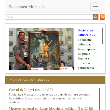
Societatea Muzicala
Toggle
navigation
Societatea
Muzicala
este
o fundatie
culturala,
facuta spre a
asigura o
legatura
directa si
permanenta
intre cultura si
oamenii ei, pe
Proiectele Societatii Muzicale
de o parte, si
lumea businessului si reprezentantii ei, de cealalta parte. Am
Cursul de Lingvistica (anul I)
inceput cu muzica clasica - si de aici numele -, insa acum
Societatea Muzicala organizeaza un curs de cultura generala
dezvoltam proiecte si in alte domenii ale culturii.
lingvistica. Este un curs intensiv si concentrat, de nivel
academ...
Facem management cultural, dezvoltam si administram proiecte
Masterclass vocal cu Lucas Meachem, editia a II-a (2018)
proprii sau preluate, modele si sisteme de finantare, marketing