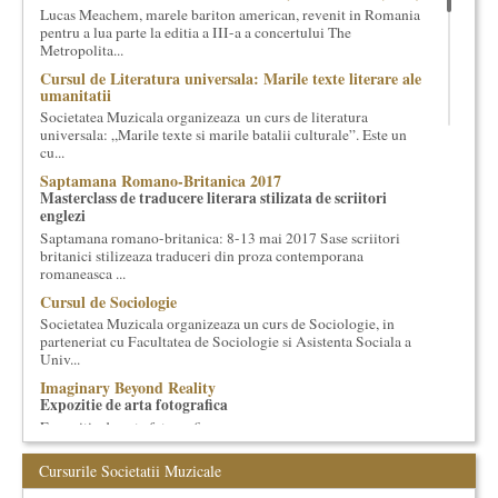
Lucas Meachem, marele bariton american, revenit in Romania
cultural si consultanta. Organizam concursuri, concerte si
pentru a lua parte la editia a III-a a concertului The
evenimente culturale, private sau publice, tinem cursuri de
Metropolita...
cultura generala muzicala, teatrala, filosofica si de alte feluri.
Cursul de Literatura universala: Marile texte literare ale
Cuvinte in plus despre proiect, despre cei care il administreaza si
umanitatii
cei care il finantateaza sunt in rubricile de mai jos.
Societatea Muzicala organizeaza un curs de literatura
universala: „Marile texte si marile batalii culturale”. Este un
cu...
Saptamana Romano-Britanica 2017
Masterclass de traducere literara stilizata de scriitori
englezi
Saptamana romano-britanica: 8-13 mai 2017 Sase scriitori
britanici stilizeaza traduceri din proza contemporana
romaneasca ...
Cursul de Sociologie
Societatea Muzicala organizeaza un curs de Sociologie, in
parteneriat cu Facultatea de Sociologie si Asistenta Sociala a
Univ...
Imaginary Beyond Reality
Expozitie de arta fotografica
Expozitie de arta fotografica
Spatiu: neoBhoema Art & Social Lab, Palatul Universul,
Cursurile Societatii Muzicale
...