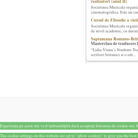
realizatori (anul II)
Societatea Muzicala organiz
cinematografica. Este un curs
Cursul de Filosofie a viet
Societatea Muzicala organize
de nivel academic, cu durata
Saptamana Romano-Brit
Masterclass de traducere li
“Lidia Vianu’s Students Tra
scriitori britanici şi o edi...
Cursul de Lingvistica (an
Societatea Muzicala organiz
Este un curs intensiv si conc
Masterclass vocal cu Lu
Lucas Meachem, marele bari
la Atheneul Roman al Societa
Cursul de Literatura univ
umanitatii
Societatea Muzicala organiz
„Marile texte si marile batali
Cursul de Sociologie
Experiența pe acest site va fi îmbunătățită dacă acceptați folosirea de cookie-uri.
M
Societatea Muzicala organiz
cu Facultatea de Sociologie 
The cookie settings on this website are set to "allow cookies" to give you the bes