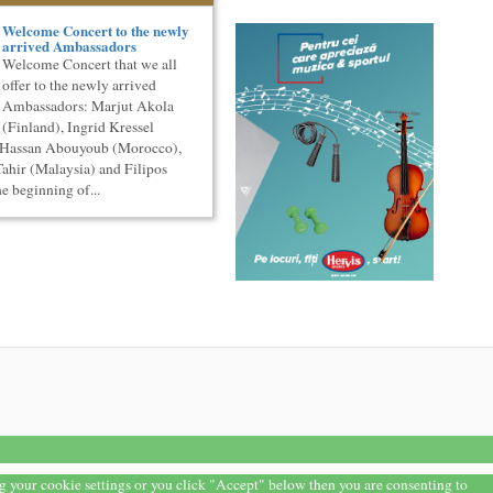
Welcome Concert to the newly
arrived Ambassadors
Welcome Concert that we all
offer to the newly arrived
Ambassadors: Marjut Akola
(Finland), Ingrid Kressel
, Hassan Abouyoub (Morocco),
ahir (Malaysia) and Filipos
he beginning of...
ng your cookie settings or you click "Accept" below then you are consenting to