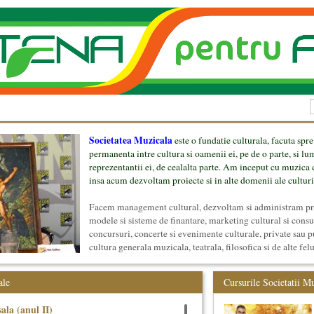
Societatea Muzicala
este o fundatie culturala, facuta spre
permanenta intre cultura si oamenii ei, pe de o parte, si lu
reprezentantii ei, de cealalta parte. Am inceput cu muzica c
insa acum dezvoltam proiecte si in alte domenii ale culturi
Facem management cultural, dezvoltam si administram proi
modele si sisteme de finantare, marketing cultural si cons
concursuri, concerte si evenimente culturale, private sau p
cultura generala muzicala, teatrala, filosofica si de alte fel
proiect, despre cei care il administreaza si cei care il finan
mai jos.
ale
Cursurile Societatii M
ala (anul II)