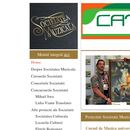
Meniul integral
aici
Home
Despre Societatea Muzicala
Cursurile Societatii
Concertele Societatii
Concursurile Societatii
Mihail Jora
Lidia Vianu Translates
Alte proiecte ale Societatii
Societatea Culturala
Proiectele Societatii Muzic
Locurile Culturii
Cursul de Muzica univers
Elitele Romaniei