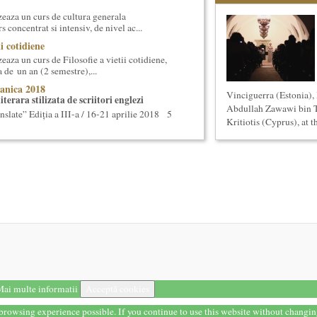
eaza un curs de cultura generala
 concentrat si intensiv, de nivel ac...
ii cotidiene
aza un curs de Filosofie a vietii cotidiene,
 de un an (2 semestre),...
anica 2018
Vinciguerra (Estonia)
terara stilizata de scriitori englezi
Abdullah Zawawi bin T
nslate” Ediția a III-a / 16-21 aprilie 2018 5
Kritiotis (Cyprus), at t
ul II)
eaza un curs de cultura generala lingvistica.
entrat, de nivel academ...
cas Meachem
ton american, care va sustine concertul de
tii Muzicale din 23 aprilie,...
ersala: Marile texte literare ale
eaza un curs de literatura universala:
i culturale”. Este un cu...
ai multe informatii
Acceptă cookies
eaza un curs de Sociologie, in parteneriat
si Asistenta Sociala a Univ...
t browsing experience possible. If you continue to use this website without changi