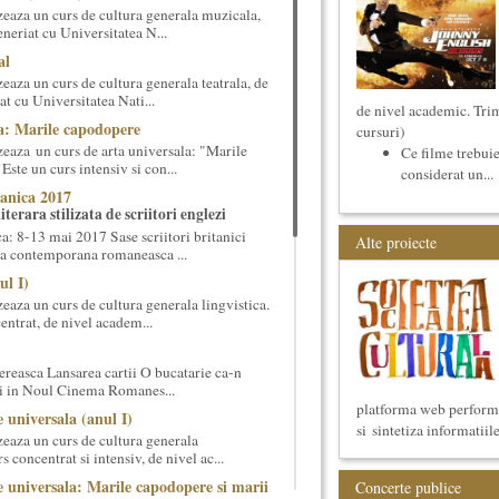
eaza un curs de cultura generala muzicala,
eneriat cu Universitatea N...
al
aza un curs de cultura generala teatrala, de
at cu Universitatea Nati...
de nivel academic. Trim
a: Marile capodopere
cursuri)
eaza un curs de arta universala: "Marile
Ce filme trebuie
ste un curs intensiv si con...
considerat un...
anica 2017
terara stilizata de scriitori englezi
 8-13 mai 2017 Sase scriitori britanici
Alte proiecte
oza contemporana romaneasca ...
ul I)
eaza un curs de cultura generala lingvistica.
entrat, de nivel academ...
reasca Lansarea cartii O bucatarie ca-n
ei in Noul Cinema Romanes...
platforma web performan
 universala (anul I)
si sintetiza informatiil
eaza un curs de cultura generala
 concentrat si intensiv, de nivel ac...
 universala: Marile capodopere si marii
Concerte publice