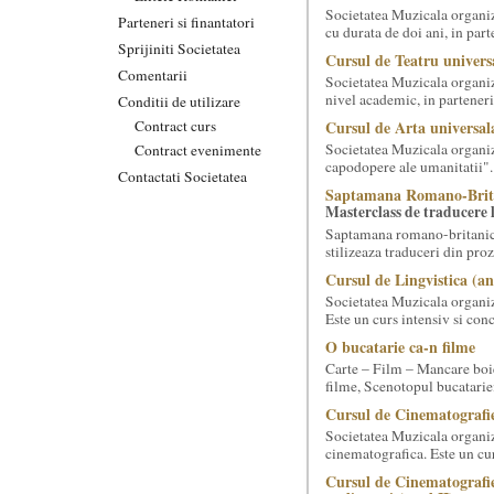
Societatea Muzicala organiz
Parteneri si finantatori
cu durata de doi ani, in part
Sprijiniti Societatea
Cursul de Teatru univers
Comentarii
Societatea Muzicala organize
nivel academic, in parteneri
Conditii de utilizare
Contract curs
Cursul de Arta universal
Societatea Muzicala organiz
Contract evenimente
capodopere ale umanitatii". E
Contactati Societatea
Saptamana Romano-Brit
Masterclass de traducere li
Saptamana romano-britanica:
stilizeaza traduceri din pr
Cursul de Lingvistica (an
Societatea Muzicala organiz
Este un curs intensiv si conc
O bucatarie ca-n filme
Carte – Film – Mancare boie
filme, Scenotopul bucatari
Cursul de Cinematografie
Societatea Muzicala organiz
cinematografica. Este un curs
Cursul de Cinematografie