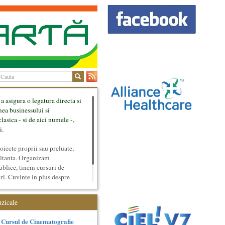
 a asigura o legatura directa si
mea businessului si
lasica - si de aici numele -,
i.
ecte proprii sau preluate,
ultanta. Organizam
ublice, tinem cursuri de
uri. Cuvinte in plus despre
tateaza sunt in rubricile de
uzicale
Cursul de Cinematografie