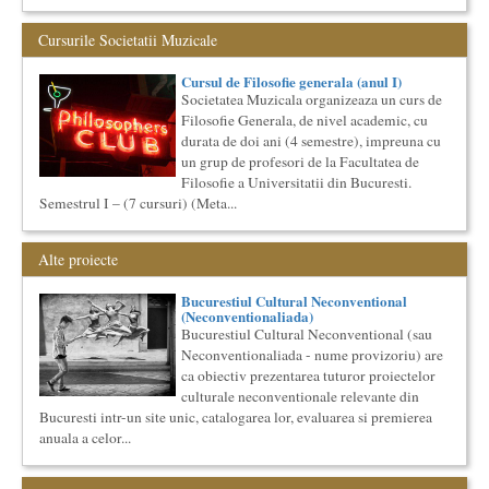
Bucurestiul Cultural Neconventional
(Neconventionaliada)
Cursurile Societatii Muzicale
Competitia proiectelor culturale neconventionale ale
Bucurestiului
Cursul de Filosofie generala (anul I)
Bucurestiul Cultural Neconventional (sau Neconventionaliada
Societatea Muzicala organizeaza un curs de
- nume provizoriu) are ca obiectiv prezentarea tuturor
Filosofie Generala, de nivel academic, cu
proiectelo...
durata de doi ani (4 semestre), impreuna cu
Saptamana Romano-Britanica 2018
un grup de profesori de la Facultatea de
Masterclass de traducere literara stilizata de scriitori
Filosofie a Universitatii din Bucuresti.
englezi
Semestrul I – (7 cursuri) (Meta...
“Lidia Vianu’s Students Translate” Ediția a III-a / 16-21
aprilie 2018 5 scriitori britanici şi o edi...
Cursul de Filosofie generala (anul II)
Alte proiecte
Societatea Muzicala organizeaza un curs de Filosofie
Generala, de nivel academic, cu durata de doi ani (4 semestre),
Bucurestiul Cultural Neconventional
impreuna...
(Neconventionaliada)
Bucurestiul Cultural Neconventional (sau
Cursul de Filosofie generala (anul I)
Neconventionaliada - nume provizoriu) are
Societatea Muzicala organizeaza un curs de Filosofie
ca obiectiv prezentarea tuturor proiectelor
Generala, de nivel academic, cu durata de doi ani (4 semestre),
impreuna...
culturale neconventionale relevante din
Bucuresti intr-un site unic, catalogarea lor, evaluarea si premierea
Cursul de Teatru universal
anuala a celor...
Societatea Muzicala organizeaza un curs de cultura generala
teatrala, de nivel academic, in parteneriat cu Universitatea
Nati...