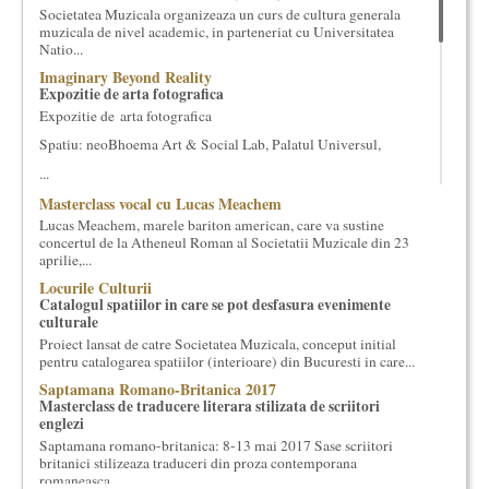
Societatea Muzicala organizeaza un curs de cultura generala
cultural si consultanta. Organizam concursuri, concerte si
muzicala de nivel academic, in parteneriat cu Universitatea
evenimente culturale, private sau publice, tinem cursuri de
Natio...
cultura generala muzicala, teatrala, filosofica si de alte feluri.
Imaginary Beyond Reality
Cuvinte in plus despre proiect, despre cei care il administreaza si
Expozitie de arta fotografica
cei care il finantateaza sunt in rubricile de mai jos.
Expozitie de arta fotografica
Spatiu: neoBhoema Art & Social Lab, Palatul Universul,
...
Masterclass vocal cu Lucas Meachem
Lucas Meachem, marele bariton american, care va sustine
concertul de la Atheneul Roman al Societatii Muzicale din 23
aprilie,...
Locurile Culturii
Catalogul spatiilor in care se pot desfasura evenimente
culturale
Proiect lansat de catre Societatea Muzicala, conceput initial
pentru catalogarea spatiilor (interioare) din Bucuresti in care...
Saptamana Romano-Britanica 2017
Masterclass de traducere literara stilizata de scriitori
englezi
Saptamana romano-britanica: 8-13 mai 2017 Sase scriitori
britanici stilizeaza traduceri din proza contemporana
romaneasca ...