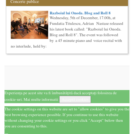
Concerte publice
Elitele Romaniei
Anuarul Elitei culturale si stiintifice din Romania
Razboiul lui Onoda. Blog and Roll 8
Proiectul lansat de catre Societatea Muzicala, a fost conceput
Wednesday, 5th of December, 17.00h, at
initial ca un anuar al elitei muzicale din Romania – anuar...
Fundatia Titulescu, Adrian Nastase released
Cursul de Lingvistica (anul I)
his latest book called: "Razboiul lui Onoda.
Societatea Muzicala organizeaza un curs de cultura generala
Blog and Roll 8". The event was followed
lingvistica. Este un curs intensiv si concentrat, de nivel
by a 45 minute piano and voice recital with
academ...
no interlude, held by:
Ziua Internationala a Subtitrarii
Editia I
Ziua Internationala a Subtitrarii - Editia I Universitatea din
Bucuresti, Sala James Joyce [sala MTTLC] Str. Pitar Mos nr. ...
Cursul de Muzica universala (anul II)
Societatea Muzicala organizeaza un curs de cultura generala
muzicala, cu durata de doi ani, in parteneriat cu Universitatea
N...
Experiența pe acest site va fi îmbunătățită dacă acceptați folosirea de
Precizari legate de formatul de predare a cursurilor de
cookie-uri.
Mai multe informatii
Acceptă cookies
Cultura universala
Am primit multe intrebari legate de felul in care se desfasoara
The cookie settings on this website are set to "allow cookies" to give you the
aceste cursuri de Cultura Universala - multi si le imagineaza...
best browsing experience possible. If you continue to use this website
Cursul de Cinematografie universala: Marile capodopere
without changing your cookie settings or you click "Accept" below then
si marii realizatori (anul II)
you are consenting to this.
Societatea Muzicala organizeaza un curs de cultura generala