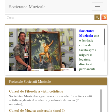
Societatea Muzicala
Toggle
navigation
Societatea
Muzicala
este
o fundatie
culturala,
facuta spre a
asigura o
legatura
directa si
permanenta
intre cultura si
oamenii ei, pe
Proiectele Societatii Muzicale
de o parte, si
lumea businessului si reprezentantii ei, de cealalta parte. Am
Cursul de Filosofie a vietii cotidiene
inceput cu muzica clasica - si de aici numele -, insa acum
Societatea Muzicala organizeaza un curs de Filosofie a vietii
dezvoltam proiecte si in alte domenii ale culturii.
cotidiene, de nivel academic, cu durata de un an (2
semestre),...
Facem management cultural, dezvoltam si administram proiecte
Cursul de Muzica universala (anul I)
proprii sau preluate, modele si sisteme de finantare, marketing