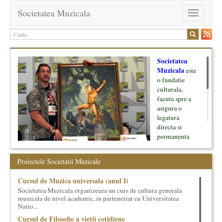
Societatea Muzicala
Toggle
navigation
Societatea
Muzicala
este
o fundatie
culturala,
facuta spre a
asigura o
legatura
directa si
permanenta
intre cultura si
oamenii ei, pe
Proiectele Societatii Muzicale
de o parte, si
lumea businessului si reprezentantii ei, de cealalta parte. Am
Cursul de Muzica universala (anul I)
inceput cu muzica clasica - si de aici numele -, insa acum
Societatea Muzicala organizeaza un curs de cultura generala
dezvoltam proiecte si in alte domenii ale culturii.
muzicala de nivel academic, in parteneriat cu Universitatea
Natio...
Facem management cultural, dezvoltam si administram proiecte
Cursul de Filosofie a vietii cotidiene
proprii sau preluate, modele si sisteme de finantare, marketing