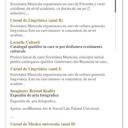
Societatea Muzicala organizeaza un curs de Filosofie a vietii
cultural si consultanta. Organizam concursuri, concerte si
cotidiene, de nivel academic, cu durata de un an (2
evenimente culturale, private sau publice, tinem cursuri de
semestre),...
cultura generala muzicala, teatrala, filosofica si de alte feluri.
Cursul de Lingvistica (anul II)
Cuvinte in plus despre proiect, despre cei care il administreaza si
Societatea Muzicala organizeaza un curs de cultura generala
cei care il finantateaza sunt in rubricile de mai jos.
lingvistica. Este un curs intensiv si concentrat, de nivel
academ...
Locurile Culturii
Catalogul spatiilor in care se pot desfasura evenimente
culturale
Proiect lansat de catre Societatea Muzicala, conceput initial
pentru catalogarea spatiilor (interioare) din Bucuresti in care...
Cursul de Lingvistica (anul I)
Societatea Muzicala organizeaza un curs de cultura generala
lingvistica. Este un curs intensiv si concentrat, de nivel
academ...
Imaginary Beyond Reality
Expozitie de arta fotografica
Expozitie de arta fotografica
Spatiu: neoBhoema Art & Social Lab, Palatul Universul,
...
Cursul de Muzica universala (anul II)