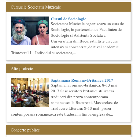
Masterclass de traducere literara stilizata de scriitori
englezi
Cursurile Societatii Muzicale
Saptamana romano-britanica: 8-13 mai 2017 Sase scriitori
britanici stilizeaza traduceri din proza contemporana
Cursul de Sociologie
romaneasca ...
Societatea Muzicala organizeaza un curs de
Cursul de Cinematografie universala: Marile capodopere
Sociologie, in parteneriat cu Facultatea de
si marii realizatori (anul II)
Sociologie si Asistenta Sociala a
Societatea Muzicala organizeaza un curs de cultura generala
Universitatii din Bucuresti. Este un curs
cinematografica. Este un curs concentrat si intensiv, de nivel
intensiv si concentrat, de nivel academic.
ac...
Trimestrul I – Individul si societatea,...
Cursul de Teatru universal
Societatea Muzicala organizeaza un curs de cultura generala
teatrala, de nivel academic, in parteneriat cu Universitatea
Alte proiecte
Nati...
Cursul de Lingvistica (anul II)
Saptamana Romano-Britanica 2017
Saptamana romano-britanica: 8-13 mai
Societatea Muzicala organizeaza un curs de cultura generala
2017 Sase scriitori britanici stilizeaza
lingvistica. Este un curs intensiv si concentrat, de nivel
academ...
traduceri din proza contemporana
romaneasca la Bucuresti. Masterclass de
Bucurestiul Cultural Neconventional
(Neconventionaliada)
Traducere Literara: 8-13 mai; proza
Competitia proiectelor culturale neconventionale ale
contemporana romaneasca este tradusa in limba engleza de...
Bucurestiului
Bucurestiul Cultural Neconventional (sau Neconventionaliada
- nume provizoriu) are ca obiectiv prezentarea tuturor
Concerte publice
proiectelo...