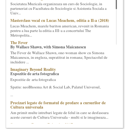
Societatea Muzicala organizeaza un curs de Sociologie, in
cultural si consultanta. Organizam concursuri, concerte si
parteneriat cu Facultatea de Sociologie si Asistenta Sociala a
evenimente culturale, private sau publice, tinem cursuri de
Univ...
cultura generala muzicala, teatrala, filosofica si de alte feluri.
Masterclass vocal cu Lucas Meachem, editia a II-a (2018)
Cuvinte in plus despre proiect, despre cei care il administreaza si
Lucas Meachem, marele bariton american, revenit in Romania
cei care il finantateaza sunt in rubricile de mai jos.
pentru a lua parte la editia a III-a a concertului The
Metropolita...
The Fever
By Wallace Shawn, with Simona Maicanescu
The Fever de Wallace Shawn, one-woman show cu Simona
Maicanescu, in engleza, supratitrat in romana; Spectacolul de
inchidere ...
Imaginary Beyond Reality
Expozitie de arta fotografica
Expozitie de arta fotografica
Spatiu: neoBhoema Art & Social Lab, Palatul Universul,
...
Precizari legate de formatul de predare a cursurilor de
Cultura universala
Am primit multe intrebari legate de felul in care se desfasoara
aceste cursuri de Cultura Universala - multi si le imagineaza...
Saptamana Romano-Britanica 2017