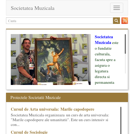
Societatea Muzicala
Toggle
navigation
Societatea
Muzicala
este
o fundatie
culturala,
facuta spre a
asigura o
legatura
directa si
permanenta
intre cultura si
oamenii ei, pe
Proiectele Societatii Muzicale
de o parte, si
lumea businessului si reprezentantii ei, de cealalta parte. Am
Cursul de Arta universala: Marile capodopere
inceput cu muzica clasica - si de aici numele -, insa acum
Societatea Muzicala organizeaza un curs de arta universala:
dezvoltam proiecte si in alte domenii ale culturii.
"Marile capodopere ale umanitatii". Este un curs intensiv si
con...
Facem management cultural, dezvoltam si administram proiecte
Cursul de Sociologie
proprii sau preluate, modele si sisteme de finantare, marketing