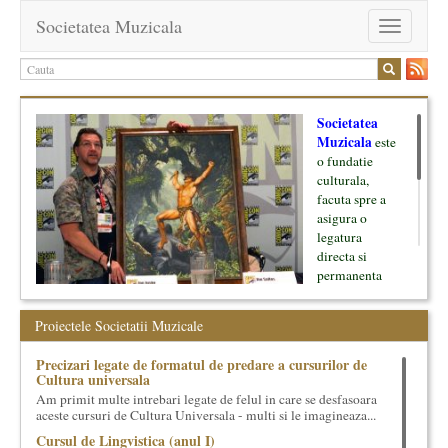
Societatea Muzicala
Toggle
navigation
Societatea
Muzicala
este
o fundatie
culturala,
facuta spre a
asigura o
legatura
directa si
permanenta
intre cultura si
oamenii ei, pe
Proiectele Societatii Muzicale
de o parte, si
lumea businessului si reprezentantii ei, de cealalta parte. Am
Precizari legate de formatul de predare a cursurilor de
inceput cu muzica clasica - si de aici numele -, insa acum
Cultura universala
dezvoltam proiecte si in alte domenii ale culturii.
Am primit multe intrebari legate de felul in care se desfasoara
aceste cursuri de Cultura Universala - multi si le imagineaza...
Facem management cultural, dezvoltam si administram proiecte
Cursul de Lingvistica (anul I)
proprii sau preluate, modele si sisteme de finantare, marketing