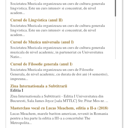
Societatea Muzicala organizeaza un curs de cultura generala
cultural si consultanta. Organizam concursuri, concerte si
lingvistica. Este un curs intensiv si concentrat, de nivel
evenimente culturale, private sau publice, tinem cursuri de
academ...
cultura generala muzicala, teatrala, filosofica si de alte feluri.
Cursul de Lingvistica (anul II)
Cuvinte in plus despre proiect, despre cei care il administreaza si
Societatea Muzicala organizeaza un curs de cultura generala
cei care il finantateaza sunt in rubricile de mai jos.
lingvistica. Este un curs intensiv si concentrat, de nivel
academ...
Cursul de Muzica universala (anul I)
Societatea Muzicala organizeaza un curs de cultura generala
muzicala de nivel academic, in parteneriat cu Universitatea
Natio...
Cursul de Filosofie generala (anul I)
Societatea Muzicala organizeaza un curs de Filosofie
Generala, de nivel academic, cu durata de doi ani (4 semestre),
impreuna...
Ziua Internationala a Subtitrarii
Editia I
Ziua Internationala a Subtitrarii - Editia I Universitatea din
Bucuresti, Sala James Joyce [sala MTTLC] Str. Pitar Mos nr. ...
Masterclass vocal cu Lucas Meachem, editia a II-a (2018)
Lucas Meachem, marele bariton american, revenit in Romania
pentru a lua parte la editia a III-a a concertului The
Metropolita...