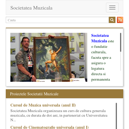
Societatea Muzicala
Toggle
navigation
Societatea
Muzicala
este
o fundatie
culturala,
facuta spre a
asigura o
legatura
directa si
permanenta
intre cultura si
oamenii ei, pe
Proiectele Societatii Muzicale
de o parte, si
lumea businessului si reprezentantii ei, de cealalta parte. Am
Cursul de Muzica universala (anul II)
inceput cu muzica clasica - si de aici numele -, insa acum
Societatea Muzicala organizeaza un curs de cultura generala
dezvoltam proiecte si in alte domenii ale culturii.
muzicala, cu durata de doi ani, in parteneriat cu Universitatea
N...
Facem management cultural, dezvoltam si administram proiecte
Cursul de Cinematografie universala (anul I)
proprii sau preluate, modele si sisteme de finantare, marketing