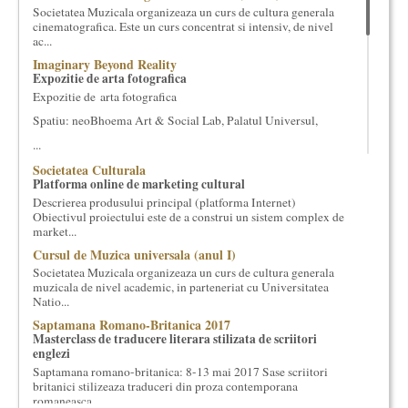
Societatea Muzicala organizeaza un curs de cultura generala
cultural si consultanta. Organizam concursuri, concerte si
cinematografica. Este un curs concentrat si intensiv, de nivel
evenimente culturale, private sau publice, tinem cursuri de
ac...
cultura generala muzicala, teatrala, filosofica si de alte feluri.
Imaginary Beyond Reality
Cuvinte in plus despre proiect, despre cei care il administreaza si
Expozitie de arta fotografica
cei care il finantateaza sunt in rubricile de mai jos.
Expozitie de arta fotografica
Spatiu: neoBhoema Art & Social Lab, Palatul Universul,
...
Societatea Culturala
Platforma online de marketing cultural
Descrierea produsului principal (platforma Internet)
Obiectivul proiectului este de a construi un sistem complex de
market...
Cursul de Muzica universala (anul I)
Societatea Muzicala organizeaza un curs de cultura generala
muzicala de nivel academic, in parteneriat cu Universitatea
Natio...
Saptamana Romano-Britanica 2017
Masterclass de traducere literara stilizata de scriitori
englezi
Saptamana romano-britanica: 8-13 mai 2017 Sase scriitori
britanici stilizeaza traduceri din proza contemporana
romaneasca ...