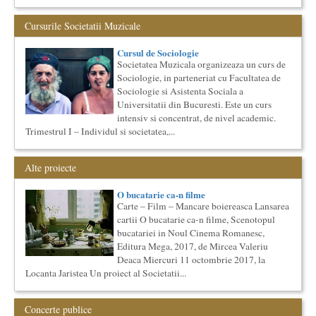
Cursul de Literatura universala: Marile texte literare ale
umanitatii
Cursurile Societatii Muzicale
Societatea Muzicala organizeaza un curs de literatura
universala: „Marile texte si marile batalii culturale”. Este un
Cursul de Sociologie
cu...
Societatea Muzicala organizeaza un curs de
Cursul de Arta universala: Marile capodopere
Sociologie, in parteneriat cu Facultatea de
Societatea Muzicala organizeaza un curs de arta universala:
Sociologie si Asistenta Sociala a
"Marile capodopere ale umanitatii". Este un curs intensiv si
Universitatii din Bucuresti. Este un curs
con...
intensiv si concentrat, de nivel academic.
Ziua Internationala a Subtitrarii
Trimestrul I – Individul si societatea,...
Editia I
Ziua Internationala a Subtitrarii - Editia I Universitatea din
Alte proiecte
Bucuresti, Sala James Joyce [sala MTTLC] Str. Pitar Mos nr. ...
The Fever
O bucatarie ca-n filme
By Wallace Shawn, with Simona Maicanescu
Carte – Film – Mancare boiereasca Lansarea
The Fever de Wallace Shawn, one-woman show cu Simona
cartii O bucatarie ca-n filme, Scenotopul
Maicanescu, in engleza, supratitrat in romana; Spectacolul de
bucatariei in Noul Cinema Romanesc,
inchidere ...
Editura Mega, 2017, de Mircea Valeriu
Cursul de Filosofie a vietii cotidiene
Deaca Miercuri 11 octombrie 2017, la
Societatea Muzicala organizeaza un curs de Filosofie a vietii
Locanta Jaristea Un proiect al Societatii...
cotidiene, de nivel academic, cu durata de un an (2
semestre),...
Cursul de Lingvistica (anul II)
Concerte publice