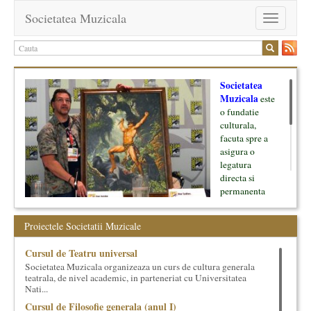
Societatea Muzicala
Toggle
navigation
Societatea
Muzicala
este
o fundatie
culturala,
facuta spre a
asigura o
legatura
directa si
permanenta
intre cultura si
oamenii ei, pe
Proiectele Societatii Muzicale
de o parte, si
lumea businessului si reprezentantii ei, de cealalta parte. Am
Cursul de Teatru universal
inceput cu muzica clasica - si de aici numele -, insa acum
Societatea Muzicala organizeaza un curs de cultura generala
dezvoltam proiecte si in alte domenii ale culturii.
teatrala, de nivel academic, in parteneriat cu Universitatea
Nati...
Facem management cultural, dezvoltam si administram proiecte
Cursul de Filosofie generala (anul I)
proprii sau preluate, modele si sisteme de finantare, marketing