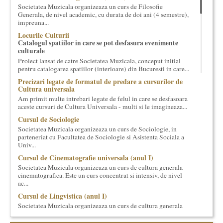
Societatea Muzicala organizeaza un curs de Filosofie
cultural si consultanta. Organizam concursuri, concerte si
Generala, de nivel academic, cu durata de doi ani (4 semestre),
evenimente culturale, private sau publice, tinem cursuri de
impreuna...
cultura generala muzicala, teatrala, filosofica si de alte feluri.
Locurile Culturii
Cuvinte in plus despre proiect, despre cei care il administreaza si
Catalogul spatiilor in care se pot desfasura evenimente
cei care il finantateaza sunt in rubricile de mai jos.
culturale
Proiect lansat de catre Societatea Muzicala, conceput initial
pentru catalogarea spatiilor (interioare) din Bucuresti in care...
Precizari legate de formatul de predare a cursurilor de
Cultura universala
Am primit multe intrebari legate de felul in care se desfasoara
aceste cursuri de Cultura Universala - multi si le imagineaza...
Cursul de Sociologie
Societatea Muzicala organizeaza un curs de Sociologie, in
parteneriat cu Facultatea de Sociologie si Asistenta Sociala a
Univ...
Cursul de Cinematografie universala (anul I)
Societatea Muzicala organizeaza un curs de cultura generala
cinematografica. Este un curs concentrat si intensiv, de nivel
ac...
Cursul de Lingvistica (anul I)
Societatea Muzicala organizeaza un curs de cultura generala
lingvistica. Este un curs intensiv si concentrat, de nivel
academ...