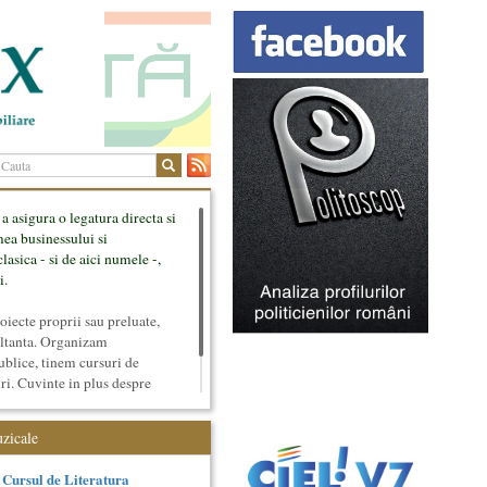
 a asigura o legatura directa si
mea businessului si
lasica - si de aici numele -,
i.
ecte proprii sau preluate,
ultanta. Organizam
ublice, tinem cursuri de
uri. Cuvinte in plus despre
tateaza sunt in rubricile de
uzicale
Cursul de Literatura