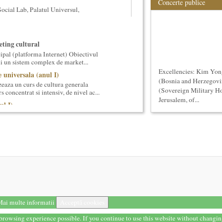
Concerte publice
cial Lab, Palatul Universul,
ting cultural
ipal (platforma Internet) Obiectivul
ui un sistem complex de market...
Excellencies: Kim Yon
 universala (anul I)
(Bosnia and Herzegovi
eaza un curs de cultura generala
(Sovereign Military Ho
 concentrat si intensiv, de nivel ac...
Jerusalem, of...
ul I)
eaza un curs de cultura generala lingvistica.
entrat, de nivel academ...
cas Meachem
ton american, care va sustine concertul de
tii Muzicale din 23 aprilie,...
la (anul I)
eaza un curs de Filosofie Generala, de nivel
ni (4 semestre), impreuna...
ala (anul II)
ai multe informatii
Acceptă cookies
eaza un curs de cultura generala muzicala,
eneriat cu Universitatea N...
t browsing experience possible. If you continue to use this website without changi