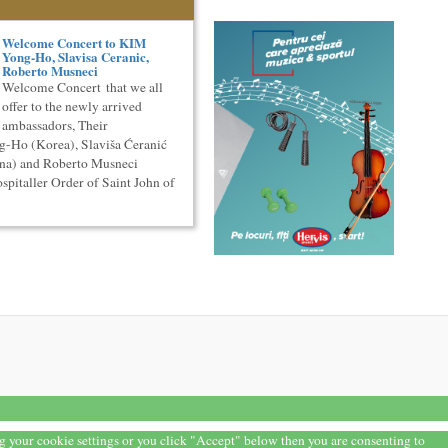
Welcome Concert to KIM
Yong-Ho, Slavisa Ceranic,
Roberto Musneci
Welcome Concert that we all
offer to the newly arrived
ambassadors, Their
g-Ho (Korea), Slaviša Ćeranić
na) and Roberto Musneci
spitaller Order of Saint John of
ng your cookie settings or you click "Accept" below then you are consenting to