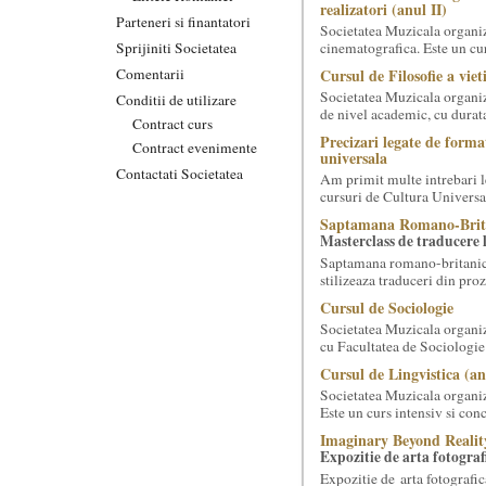
realizatori (anul II)
Parteneri si finantatori
Societatea Muzicala organiz
Sprijiniti Societatea
cinematografica. Este un curs
Comentarii
Cursul de Filosofie a viet
Societatea Muzicala organize
Conditii de utilizare
de nivel academic, cu durata
Contract curs
Precizari legate de forma
Contract evenimente
universala
Contactati Societatea
Am primit multe intrebari le
cursuri de Cultura Universal
Saptamana Romano-Brit
Masterclass de traducere li
Saptamana romano-britanica:
stilizeaza traduceri din pr
Cursul de Sociologie
Societatea Muzicala organiz
cu Facultatea de Sociologie 
Cursul de Lingvistica (an
Societatea Muzicala organiz
Este un curs intensiv si conc
Imaginary Beyond Realit
Expozitie de arta fotograf
Expozitie de arta fotografic