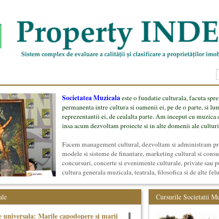
Societatea Muzicala
este o fundatie culturala, facuta spre
permanenta intre cultura si oamenii ei, pe de o parte, si lu
reprezentantii ei, de cealalta parte. Am inceput cu muzica c
insa acum dezvoltam proiecte si in alte domenii ale culturi
Facem management cultural, dezvoltam si administram proi
modele si sisteme de finantare, marketing cultural si cons
concursuri, concerte si evenimente culturale, private sau p
cultura generala muzicala, teatrala, filosofica si de alte fel
proiect, despre cei care il administreaza si cei care il finan
mai jos.
ale
Cursurile Societatii M
 universala: Marile capodopere si marii