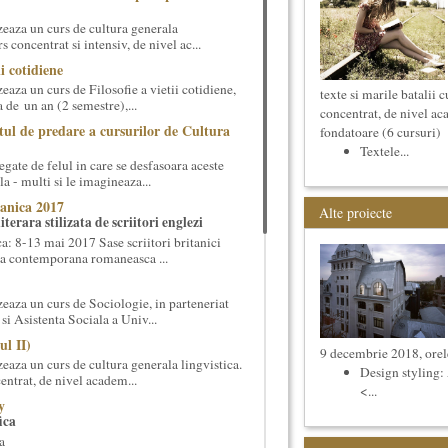
eaza un curs de cultura generala
 concentrat si intensiv, de nivel ac...
ii cotidiene
aza un curs de Filosofie a vietii cotidiene,
texte si marile batalii c
 de un an (2 semestre),...
concentrat, de nivel ac
tul de predare a cursurilor de Cultura
fondatoare (6 cursuri)
Textele...
gate de felul in care se desfasoara aceste
a - multi si le imagineaza...
anica 2017
Alte proiecte
terara stilizata de scriitori englezi
 8-13 mai 2017 Sase scriitori britanici
oza contemporana romaneasca ...
eaza un curs de Sociologie, in parteneriat
si Asistenta Sociala a Univ...
ul II)
9 decembrie 2018, orel
eaza un curs de cultura generala lingvistica.
Design styling:
entrat, de nivel academ...
<...
y
ica
a