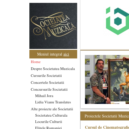
Meniul integral
aici
Home
Despre Societatea Muzicala
Cursurile Societatii
Concertele Societatii
Concursurile Societatii
Mihail Jora
Lidia Vianu Translates
Alte proiecte ale Societatii
Societatea Culturala
Proiectele Societatii Muzic
Locurile Culturii
Cursul de Cinematografie
Elitele Romaniei