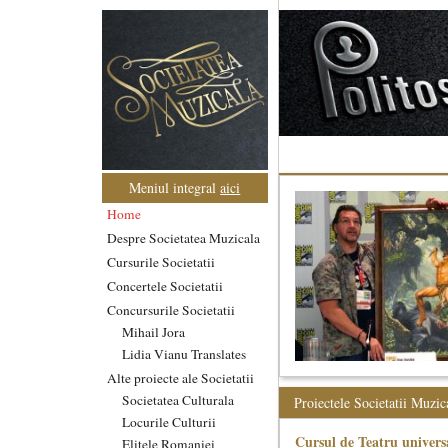
Meniul integral
aici
Home
Despre Societatea Muzicala
Cursurile Societatii
Concertele Societatii
Concursurile Societatii
Mihail Jora
Lidia Vianu Translates
Alte proiecte ale Societatii
Societatea Culturala
Proiectele Societatii Muzic
Locurile Culturii
Cursul de Teatru univers
Elitele Romaniei