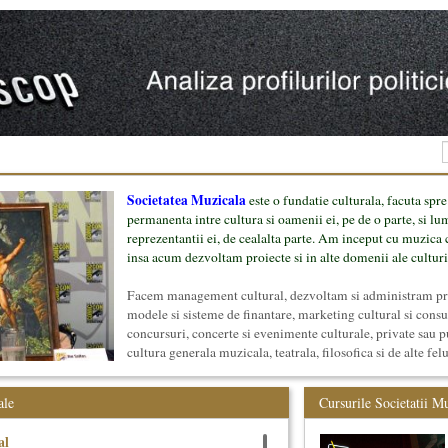
Societatea Muzicala
este o fundatie culturala, facuta spre
permanenta intre cultura si oamenii ei, pe de o parte, si lu
reprezentantii ei, de cealalta parte. Am inceput cu muzica c
insa acum dezvoltam proiecte si in alte domenii ale culturi
Facem management cultural, dezvoltam si administram proi
modele si sisteme de finantare, marketing cultural si cons
concursuri, concerte si evenimente culturale, private sau p
cultura generala muzicala, teatrala, filosofica si de alte fel
proiect, despre cei care il administreaza si cei care il finan
mai jos.
ale
Cursurile Societatii M
al