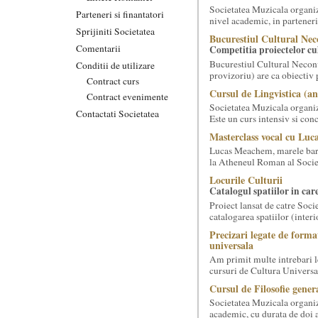
Societatea Muzicala organize
Parteneri si finantatori
nivel academic, in parteneri
Sprijiniti Societatea
Bucurestiul Cultural Nec
Comentarii
Competitia proiectelor cu
Bucurestiul Cultural Necon
Conditii de utilizare
provizoriu) are ca obiectiv 
Contract curs
Cursul de Lingvistica (an
Contract evenimente
Societatea Muzicala organiz
Contactati Societatea
Este un curs intensiv si conc
Masterclass vocal cu Lu
Lucas Meachem, marele bari
la Atheneul Roman al Societa
Locurile Culturii
Catalogul spatiilor in car
Proiect lansat de catre Soci
catalogarea spatiilor (interi
Precizari legate de forma
universala
Am primit multe intrebari le
cursuri de Cultura Universal
Cursul de Filosofie genera
Societatea Muzicala organiz
academic, cu durata de doi a