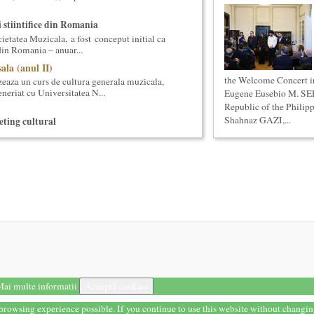
i stiintifice din Romania
cietatea Muzicala, a fost conceput initial ca
din Romania – anuar...
ala (anul II)
the Welcome Concert i
eaza un curs de cultura generala muzicala,
eneriat cu Universitatea N...
Eugene Eusebio M. S
Republic of the Philip
Shahnaz GAZI,...
ting cultural
ipal (platforma Internet) Obiectivul
ui un sistem complex de market...
a: Marile capodopere
eaza un curs de arta universala: "Marile
ste un curs intensiv si con...
la (anul II)
eaza un curs de Filosofie Generala, de nivel
ni (4 semestre), impreuna...
s Meachem, editia a II-a (2018)
ton american, revenit in Romania pentru a
 concertului The Metropolita...
ai multe informatii
Acceptă cookies
 universala: Marile capodopere si marii
t browsing experience possible. If you continue to use this website without changi