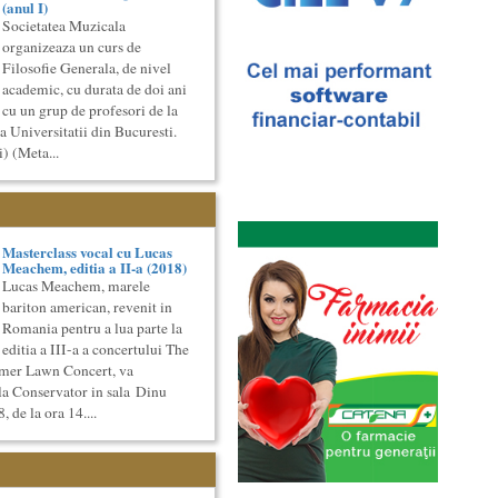
(anul I)
Societatea Muzicala
organizeaza un curs de
Filosofie Generala, de nivel
academic, cu durata de doi ani
cu un grup de profesori de la
a Universitatii din Bucuresti.
) (Meta...
Masterclass vocal cu Lucas
Meachem, editia a II-a (2018)
Lucas Meachem, marele
bariton american, revenit in
Romania pentru a lua parte la
editia a III-a a concertului The
mer Lawn Concert, va
la Conservator in sala Dinu
, de la ora 14....