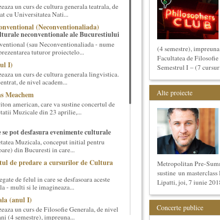
aza un curs de cultura generala teatrala, de
at cu Universitatea Nati...
onventional (Neconventionaliada)
lturale neconventionale ale Bucurestiului
ventional (sau Neconventionaliada - nume
(4 semestre), impreuna 
prezentarea tuturor proiectelo...
Facultatea de Filosofie 
ul I)
Semestrul I – (7 cursuri
eaza un curs de cultura generala lingvistica.
entrat, de nivel academ...
Alte proiecte
cas Meachem
ton american, care va sustine concertul de
tii Muzicale din 23 aprilie,...
e se pot desfasura evenimente culturale
etatea Muzicala, conceput initial pentru
oare) din Bucuresti in care...
tul de predare a cursurilor de Cultura
Metropolitan Pre-Sum
sustine un masterclass 
gate de felul in care se desfasoara aceste
Lipatti, joi, 7 iunie 2018
a - multi si le imagineaza...
la (anul I)
Concerte publice
eaza un curs de Filosofie Generala, de nivel
ni (4 semestre), impreuna...