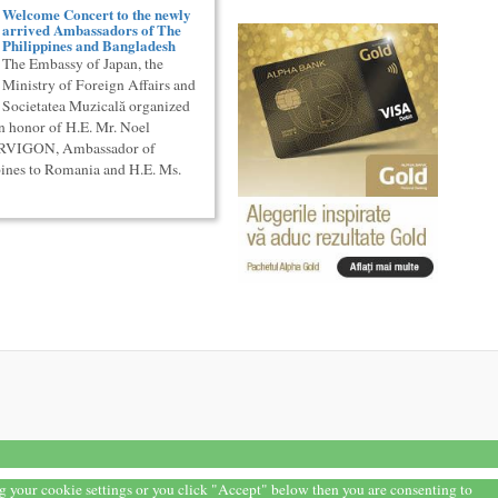
Welcome Concert to the newly
arrived Ambassadors of The
Philippines and Bangladesh
The Embassy of Japan, the
Ministry of Foreign Affairs and
Societatea Muzicală organized
n honor of H.E. Mr. Noel
ERVIGON, Ambassador of
pines to Romania and H.E. Ms.
ng your cookie settings or you click "Accept" below then you are consenting to