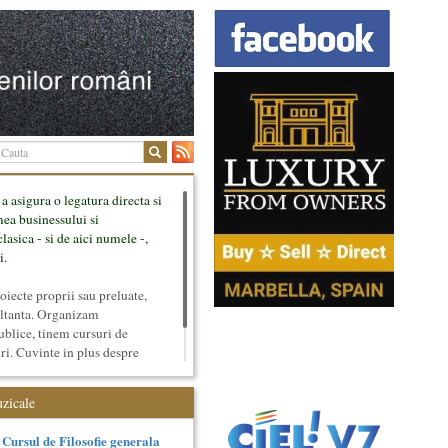
 a asigura o legatura directa si
mea businessului si
lasica - si de aici numele -,
i.
ecte proprii sau preluate,
ultanta. Organizam
ublice, tinem cursuri de
uri. Cuvinte in plus despre
tateaza sunt in rubricile de
uzicale
Cursul de Filosofie generala