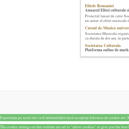
Elitele Romaniei
Anuarul Elitei culturale s
Proiectul lansat de catre So
un anuar al elitei muzicale 
Cursul de Muzica univers
Societatea Muzicala organiz
cu durata de doi ani, in part
Societatea Culturala
Platforma online de marke
Descrierea produsului princ
proiectului este de a constr
Cursul de Arta universal
Societatea Muzicala organiz
capodopere ale umanitatii". E
Cursul de Filosofie genera
Societatea Muzicala organiz
academic, cu durata de doi a
Masterclass vocal cu Luca
Lucas Meachem, marele bari
lua parte la editia a III-a a
Experiența pe acest site va fi îmbunătățită dacă acceptați folosirea de cookie-uri.
M
Cursul de Cinematografie
realizatori (anul II)
The cookie settings on this website are set to "allow cookies" to give you the bes