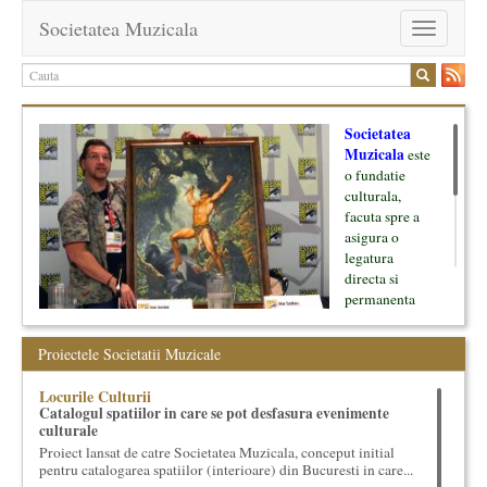
Societatea Muzicala
Toggle
navigation
Societatea
Muzicala
este
o fundatie
culturala,
facuta spre a
asigura o
legatura
directa si
permanenta
intre cultura si
oamenii ei, pe
Proiectele Societatii Muzicale
de o parte, si
lumea businessului si reprezentantii ei, de cealalta parte. Am
Locurile Culturii
inceput cu muzica clasica - si de aici numele -, insa acum
Catalogul spatiilor in care se pot desfasura evenimente
dezvoltam proiecte si in alte domenii ale culturii.
culturale
Proiect lansat de catre Societatea Muzicala, conceput initial
Facem management cultural, dezvoltam si administram proiecte
pentru catalogarea spatiilor (interioare) din Bucuresti in care...
proprii sau preluate, modele si sisteme de finantare, marketing