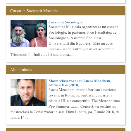
englezi
“Lidia Vianu’s Students Translate” Ediția a III-a / 16-21
Cursurile Societatii Muzicale
aprilie 2018 5 scriitori britanici şi o edi...
Cursul de Cinematografie universala: Marile capodopere
Cursul de Sociologie
si marii realizatori (anul II)
Societatea Muzicala organizeaza un curs de
Societatea Muzicala organizeaza un curs de cultura generala
Sociologie, in parteneriat cu Facultatea de
cinematografica. Este un curs concentrat si intensiv, de nivel
Sociologie si Asistenta Sociala a
ac...
Universitatii din Bucuresti. Este un curs
Cursul de Lingvistica (anul I)
intensiv si concentrat, de nivel academic.
Societatea Muzicala organizeaza un curs de cultura generala
Trimestrul I – Individul si societatea,...
lingvistica. Este un curs intensiv si concentrat, de nivel
academ...
Alte proiecte
Bucurestiul Cultural Neconventional
(Neconventionaliada)
Competitia proiectelor culturale neconventionale ale
Masterclass vocal cu Lucas Meachem,
Bucurestiului
editia a II-a (2018)
Bucurestiul Cultural Neconventional (sau Neconventionaliada
Lucas Meachem, marele bariton american,
- nume provizoriu) are ca obiectiv prezentarea tuturor
revenit in Romania pentru a lua parte la
proiectelo...
editia a III-a a concertului The Metropolitan
Elitele Romaniei
Pre-Summer Lawn Concert, va sustine un
Anuarul Elitei culturale si stiintifice din Romania
masterclass la Conservator in sala Dinu Lipatti, joi, 7 iunie 2018, de
Proiectul lansat de catre Societatea Muzicala, a fost conceput
la ora 14....
initial ca un anuar al elitei muzicale din Romania – anuar...
Cursul de Lingvistica (anul II)