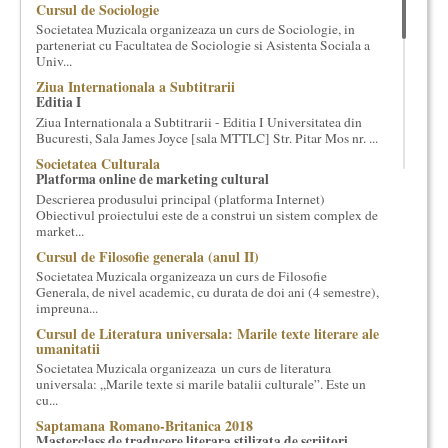
Cursul de Sociologie
cultural si consultanta. Organizam concursuri, concerte si
Societatea Muzicala organizeaza un curs de Sociologie, in
evenimente culturale, private sau publice, tinem cursuri de
parteneriat cu Facultatea de Sociologie si Asistenta Sociala a
cultura generala muzicala, teatrala, filosofica si de alte feluri.
Univ...
Cuvinte in plus despre proiect, despre cei care il administreaza si
Ziua Internationala a Subtitrarii
cei care il finantateaza sunt in rubricile de mai jos.
Editia I
Ziua Internationala a Subtitrarii - Editia I Universitatea din
Bucuresti, Sala James Joyce [sala MTTLC] Str. Pitar Mos nr. ...
Societatea Culturala
Platforma online de marketing cultural
Descrierea produsului principal (platforma Internet)
Obiectivul proiectului este de a construi un sistem complex de
market...
Cursul de Filosofie generala (anul II)
Societatea Muzicala organizeaza un curs de Filosofie
Generala, de nivel academic, cu durata de doi ani (4 semestre),
impreuna...
Cursul de Literatura universala: Marile texte literare ale
umanitatii
Societatea Muzicala organizeaza un curs de literatura
universala: „Marile texte si marile batalii culturale”. Este un
cu...
Saptamana Romano-Britanica 2018
Masterclass de traducere literara stilizata de scriitori