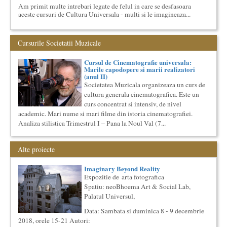
Am primit multe intrebari legate de felul in care se desfasoara
aceste cursuri de Cultura Universala - multi si le imagineaza...
Cursul de Teatru universal
Societatea Muzicala organizeaza un curs de cultura generala
Cursurile Societatii Muzicale
teatrala, de nivel academic, in parteneriat cu Universitatea
Nati...
Cursul de Cinematografie universala:
Cursul de Lingvistica (anul II)
Marile capodopere si marii realizatori
Societatea Muzicala organizeaza un curs de cultura generala
(anul II)
lingvistica. Este un curs intensiv si concentrat, de nivel
Societatea Muzicala organizeaza un curs de
academ...
cultura generala cinematografica. Este un
curs concentrat si intensiv, de nivel
Societatea Culturala
Platforma online de marketing cultural
academic. Mari nume si mari filme din istoria cinematografiei.
Descrierea produsului principal (platforma Internet)
Analiza stilistica Trimestrul I – Pana la Noul Val (7...
Obiectivul proiectului este de a construi un sistem complex de
market...
Alte proiecte
Imaginary Beyond Reality
Expozitie de arta fotografica
Imaginary Beyond Reality
Expozitie de arta fotografica
Expozitie de arta fotografica
Spatiu: neoBhoema Art & Social Lab, Palatul Universul,
Spatiu: neoBhoema Art & Social Lab,
Palatul Universul,
...
Saptamana Romano-Britanica 2018
Data: Sambata si duminica 8 - 9 decembrie
Masterclass de traducere literara stilizata de scriitori
2018, orele 15-21 Autori: