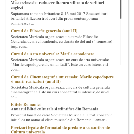
Masterclass de traducere literara stilizata de scriitori
cultural si consultanta. Organizam concursuri, concerte si
englezi
evenimente culturale, private sau publice, tinem cursuri de
Saptamana romano-britanica: 8-13 mai 2017 Sase scriitori
cultura generala muzicala, teatrala, filosofica si de alte feluri.
britanici stilizeaza traduceri din proza contemporana
Cuvinte in plus despre proiect, despre cei care il administreaza si
romaneasca ...
cei care il finantateaza sunt in rubricile de mai jos.
Cursul de Filosofie generala (anul II)
Societatea Muzicala organizeaza un curs de Filosofie
Generala, de nivel academic, cu durata de doi ani (4 semestre),
impreuna...
Cursul de Arta universala: Marile capodopere
Societatea Muzicala organizeaza un curs de arta universala:
"Marile capodopere ale umanitatii". Este un curs intensiv si
con...
Cursul de Cinematografie universala: Marile capodopere
si marii realizatori (anul II)
Societatea Muzicala organizeaza un curs de cultura generala
cinematografica. Este un curs concentrat si intensiv, de nivel
ac...
Elitele Romaniei
Anuarul Elitei culturale si stiintifice din Romania
Proiectul lansat de catre Societatea Muzicala, a fost conceput
initial ca un anuar al elitei muzicale din Romania – anuar...
Precizari legate de formatul de predare a cursurilor de
Cultura universala