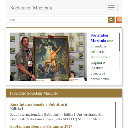
Societatea Muzicala
Toggle
navigation
Societatea
Muzicala
este
o fundatie
culturala,
facuta spre a
asigura o
legatura
directa si
permanenta
intre cultura si
oamenii ei, pe
Proiectele Societatii Muzicale
de o parte, si
lumea businessului si reprezentantii ei, de cealalta parte. Am
Ziua Internationala a Subtitrarii
inceput cu muzica clasica - si de aici numele -, insa acum
Editia I
dezvoltam proiecte si in alte domenii ale culturii.
Ziua Internationala a Subtitrarii - Editia I Universitatea din
Bucuresti, Sala James Joyce [sala MTTLC] Str. Pitar Mos nr. ...
Facem management cultural, dezvoltam si administram proiecte
Saptamana Romano-Britanica 2017
proprii sau preluate, modele si sisteme de finantare, marketing