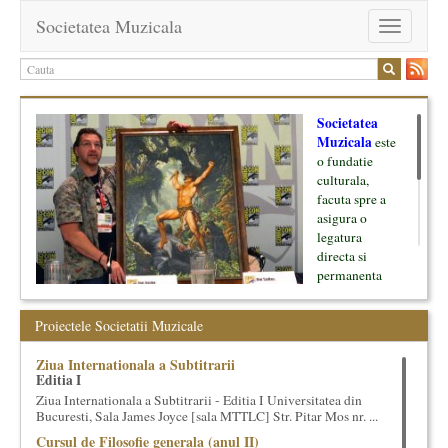
Societatea Muzicala
Toggle
navigation
Societatea
Muzicala
este
o fundatie
culturala,
facuta spre a
asigura o
legatura
directa si
permanenta
intre cultura si
oamenii ei, pe
Proiectele Societatii Muzicale
de o parte, si
lumea businessului si reprezentantii ei, de cealalta parte. Am
Ziua Internationala a Subtitrarii
inceput cu muzica clasica - si de aici numele -, insa acum
Editia I
dezvoltam proiecte si in alte domenii ale culturii.
Ziua Internationala a Subtitrarii - Editia I Universitatea din
Bucuresti, Sala James Joyce [sala MTTLC] Str. Pitar Mos nr. ...
Facem management cultural, dezvoltam si administram proiecte
Cursul de Filosofie generala (anul II)
proprii sau preluate, modele si sisteme de finantare, marketing