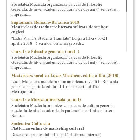
Societatea Muzicala organizeaza un curs de Filosofie
cultural si consultanta. Organizam concursuri, concerte si
Generala, de nivel academic, cu durata de doi ani (4 semestre),
evenimente culturale, private sau publice, tinem cursuri de
impreuna...
cultura generala muzicala, teatrala, filosofica si de alte feluri.
Saptamana Romano-Britanica 2018
Cuvinte in plus despre proiect, despre cei care il administreaza si
Masterclass de traducere literara stilizata de scriitori
cei care il finantateaza sunt in rubricile de mai jos.
englezi
“Lidia Vianu’s Students Translate” Ediția a III-a / 16-21
aprilie 2018 5 scriitori britanici şi o edi...
Cursul de Filosofie generala (anul I)
Societatea Muzicala organizeaza un curs de Filosofie
Generala, de nivel academic, cu durata de doi ani (4 semestre),
impreuna...
Masterclass vocal cu Lucas Meachem, editia a II-a (2018)
Lucas Meachem, marele bariton american, revenit in Romania
pentru a lua parte la editia a III-a a concertului The
Metropolita...
Cursul de Muzica universala (anul I)
Societatea Muzicala organizeaza un curs de cultura generala
muzicala de nivel academic, in parteneriat cu Universitatea
Natio...
Societatea Culturala
Platforma online de marketing cultural
Descrierea produsului principal (platforma Internet)
Obiectivul proiectului este de a construi un sistem complex de