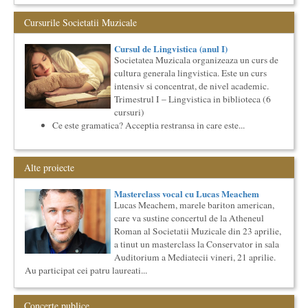
market...
Cursurile Societatii Muzicale
Imaginary Beyond Reality
Expozitie de arta fotografica
Cursul de Lingvistica (anul I)
Expozitie de arta fotografica
Societatea Muzicala organizeaza un curs de
Spatiu: neoBhoema Art & Social Lab, Palatul Universul,
cultura generala lingvistica. Este un curs
intensiv si concentrat, de nivel academic.
...
Trimestrul I – Lingvistica in biblioteca (6
Saptamana Romano-Britanica 2017
cursuri)
Masterclass de traducere literara stilizata de scriitori
Ce este gramatica? Acceptia restransa in care este...
englezi
Saptamana romano-britanica: 8-13 mai 2017 Sase scriitori
britanici stilizeaza traduceri din proza contemporana
romaneasca ...
Alte proiecte
Cursul de Lingvistica (anul I)
Masterclass vocal cu Lucas Meachem
Societatea Muzicala organizeaza un curs de cultura generala
Lucas Meachem, marele bariton american,
lingvistica. Este un curs intensiv si concentrat, de nivel
academ...
care va sustine concertul de la Atheneul
Roman al Societatii Muzicale din 23 aprilie,
Cursul de Lingvistica (anul II)
a tinut un masterclass la Conservator in sala
Societatea Muzicala organizeaza un curs de cultura generala
Auditorium a Mediatecii vineri, 21 aprilie.
lingvistica. Este un curs intensiv si concentrat, de nivel
academ...
Au participat cei patru laureati...
Locurile Culturii
Catalogul spatiilor in care se pot desfasura evenimente
Concerte publice