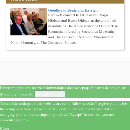
culturale
Proiect lansat de catre Societatea Muzicala, conceput initial
Goodbye to Bente and Karsten
pentru catalogarea spatiilor (interioare) din Bucuresti in care...
Farewell concert to HE Karsten Vagn
Cursul de Cinematografie universala (anul I)
Nielsen and Bente Ohlsen, at the end of his
Societatea Muzicala organizeaza un curs de cultura generala
mandate as The Ambassador of Denmark to
cinematografica. Este un curs concentrat si intensiv, de nivel
Romania, offered by Societatea Muzicala
ac...
and The Cotroceni National Museum Sat,
O bucatarie ca-n filme
20th of January, at The Cotroceni Palace...
Carte – Film – Mancare boiereasca Lansarea cartii O bucatarie
ca-n filme, Scenotopul bucatariei in Noul Cinema Romanes...
Cursul de Teatru universal
Societatea Muzicala organizeaza un curs de cultura generala
teatrala, de nivel academic, in parteneriat cu Universitatea
Nati...
Cursul de Filosofie a vietii cotidiene
Societatea Muzicala organizeaza un curs de Filosofie a vietii
Experiența pe acest site va fi îmbunătățită dacă acceptați folosirea de cookie-uri.
cotidiene, de nivel academic, cu durata de un an (2
Mai multe informatii
Acceptă cookies
semestre),...
The Fever
The cookie settings on this website are set to "allow cookies" to give you the best
By Wallace Shawn, with Simona Maicanescu
browsing experience possible. If you continue to use this website without
The Fever de Wallace Shawn, one-woman show cu Simona
changing your cookie settings or you click "Accept" below then you are
Maicanescu, in engleza, supratitrat in romana; Spectacolul de
consenting to this.
inchidere ...
Close