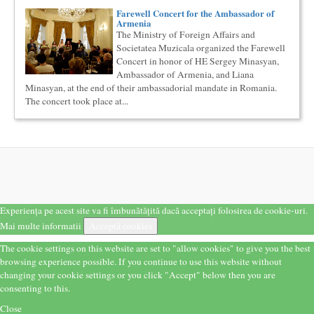
Farewell Concert for the Ambassador of
Cursul de Sociologie
Armenia
Societatea Muzicala organizeaza un curs de Sociologie, in
The Ministry of Foreign Affairs and
parteneriat cu Facultatea de Sociologie si Asistenta Sociala a
Societatea Muzicala organized the Farewell
Univ...
Concert in honor of HE Sergey Minasyan,
Cursul de Muzica universala (anul II)
Ambassador of Armenia, and Liana
Societatea Muzicala organizeaza un curs de cultura generala
Minasyan, at the end of their ambassadorial mandate in Romania.
muzicala, cu durata de doi ani, in parteneriat cu Universitatea
The concert took place at...
N...
Masterclass vocal cu Lucas Meachem
Lucas Meachem, marele bariton american, care va sustine
concertul de la Atheneul Roman al Societatii Muzicale din 23
aprilie,...
Cursul de Teatru universal
Societatea Muzicala organizeaza un curs de cultura generala
teatrala, de nivel academic, in parteneriat cu Universitatea
Experiența pe acest site va fi îmbunătățită dacă acceptați folosirea de cookie-uri.
Nati...
Mai multe informatii
Acceptă cookies
Cursul de Filosofie a vietii cotidiene
Societatea Muzicala organizeaza un curs de Filosofie a vietii
The cookie settings on this website are set to "allow cookies" to give you the best
cotidiene, de nivel academic, cu durata de un an (2
browsing experience possible. If you continue to use this website without
semestre),...
changing your cookie settings or you click "Accept" below then you are
Cursul de Filosofie generala (anul I)
consenting to this.
Societatea Muzicala organizeaza un curs de Filosofie
Close
Generala, de nivel academic, cu durata de doi ani (4 semestre),