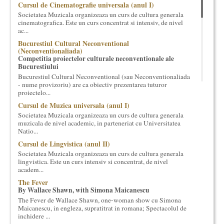
Cursul de Cinematografie universala (anul I)
cultural si consultanta. Organizam concursuri, concerte si
Societatea Muzicala organizeaza un curs de cultura generala
evenimente culturale, private sau publice, tinem cursuri de
cinematografica. Este un curs concentrat si intensiv, de nivel
cultura generala muzicala, teatrala, filosofica si de alte feluri.
ac...
Cuvinte in plus despre proiect, despre cei care il administreaza si
Bucurestiul Cultural Neconventional
cei care il finantateaza sunt in rubricile de mai jos.
(Neconventionaliada)
Competitia proiectelor culturale neconventionale ale
Bucurestiului
Bucurestiul Cultural Neconventional (sau Neconventionaliada
- nume provizoriu) are ca obiectiv prezentarea tuturor
proiectelo...
Cursul de Muzica universala (anul I)
Societatea Muzicala organizeaza un curs de cultura generala
muzicala de nivel academic, in parteneriat cu Universitatea
Natio...
Cursul de Lingvistica (anul II)
Societatea Muzicala organizeaza un curs de cultura generala
lingvistica. Este un curs intensiv si concentrat, de nivel
academ...
The Fever
By Wallace Shawn, with Simona Maicanescu
The Fever de Wallace Shawn, one-woman show cu Simona
Maicanescu, in engleza, supratitrat in romana; Spectacolul de
inchidere ...