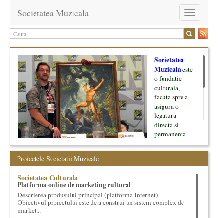
Societatea Muzicala
Toggle
navigation
Societatea
Muzicala
este
o fundatie
culturala,
facuta spre a
asigura o
legatura
directa si
permanenta
intre cultura si
oamenii ei, pe
Proiectele Societatii Muzicale
de o parte, si
lumea businessului si reprezentantii ei, de cealalta parte. Am
Societatea Culturala
inceput cu muzica clasica - si de aici numele -, insa acum
Platforma online de marketing cultural
dezvoltam proiecte si in alte domenii ale culturii.
Descrierea produsului principal (platforma Internet)
Obiectivul proiectului este de a construi un sistem complex de
Facem management cultural, dezvoltam si administram proiecte
market...
proprii sau preluate, modele si sisteme de finantare, marketing