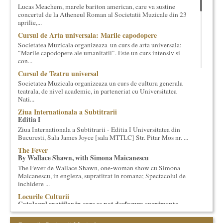
Lucas Meachem, marele bariton american, care va sustine
cultural si consultanta. Organizam concursuri, concerte si
concertul de la Atheneul Roman al Societatii Muzicale din 23
evenimente culturale, private sau publice, tinem cursuri de
aprilie,...
cultura generala muzicala, teatrala, filosofica si de alte feluri.
Cursul de Arta universala: Marile capodopere
Cuvinte in plus despre proiect, despre cei care il administreaza si
Societatea Muzicala organizeaza un curs de arta universala:
cei care il finantateaza sunt in rubricile de mai jos.
"Marile capodopere ale umanitatii". Este un curs intensiv si
con...
Cursul de Teatru universal
Societatea Muzicala organizeaza un curs de cultura generala
teatrala, de nivel academic, in parteneriat cu Universitatea
Nati...
Ziua Internationala a Subtitrarii
Editia I
Ziua Internationala a Subtitrarii - Editia I Universitatea din
Bucuresti, Sala James Joyce [sala MTTLC] Str. Pitar Mos nr. ...
The Fever
By Wallace Shawn, with Simona Maicanescu
The Fever de Wallace Shawn, one-woman show cu Simona
Maicanescu, in engleza, supratitrat in romana; Spectacolul de
inchidere ...
Locurile Culturii
Catalogul spatiilor in care se pot desfasura evenimente
culturale
Proiect lansat de catre Societatea Muzicala, conceput initial