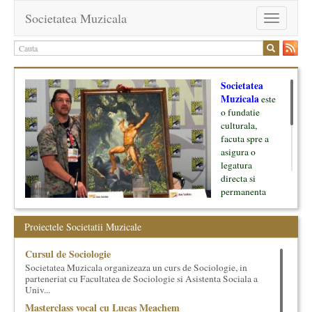
Societatea Muzicala
Toggle
navigation
Societatea
Muzicala
este
o fundatie
culturala,
facuta spre a
asigura o
legatura
directa si
permanenta
intre cultura si
oamenii ei, pe
Proiectele Societatii Muzicale
de o parte, si
lumea businessului si reprezentantii ei, de cealalta parte. Am
Cursul de Sociologie
inceput cu muzica clasica - si de aici numele -, insa acum
Societatea Muzicala organizeaza un curs de Sociologie, in
dezvoltam proiecte si in alte domenii ale culturii.
parteneriat cu Facultatea de Sociologie si Asistenta Sociala a
Univ...
Facem management cultural, dezvoltam si administram proiecte
Masterclass vocal cu Lucas Meachem
proprii sau preluate, modele si sisteme de finantare, marketing