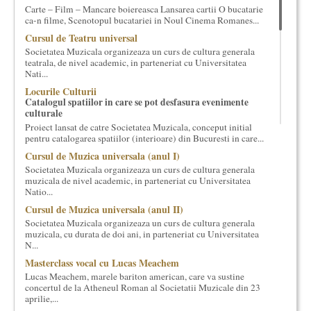
Carte – Film – Mancare boiereasca Lansarea cartii O bucatarie
cultural si consultanta. Organizam concursuri, concerte si
ca-n filme, Scenotopul bucatariei in Noul Cinema Romanes...
evenimente culturale, private sau publice, tinem cursuri de
Cursul de Teatru universal
cultura generala muzicala, teatrala, filosofica si de alte feluri.
Cuvinte in plus despre proiect, despre cei care il administreaza si
Societatea Muzicala organizeaza un curs de cultura generala
teatrala, de nivel academic, in parteneriat cu Universitatea
cei care il finantateaza sunt in rubricile de mai jos.
Nati...
Locurile Culturii
Catalogul spatiilor in care se pot desfasura evenimente
culturale
Proiect lansat de catre Societatea Muzicala, conceput initial
pentru catalogarea spatiilor (interioare) din Bucuresti in care...
Cursul de Muzica universala (anul I)
Societatea Muzicala organizeaza un curs de cultura generala
muzicala de nivel academic, in parteneriat cu Universitatea
Natio...
Cursul de Muzica universala (anul II)
Societatea Muzicala organizeaza un curs de cultura generala
muzicala, cu durata de doi ani, in parteneriat cu Universitatea
N...
Masterclass vocal cu Lucas Meachem
Lucas Meachem, marele bariton american, care va sustine
concertul de la Atheneul Roman al Societatii Muzicale din 23
aprilie,...