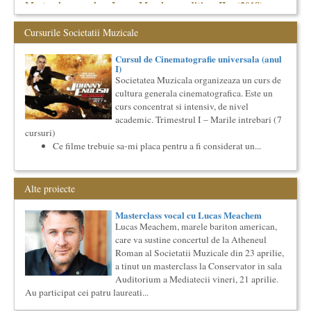
Masterclass vocal cu Lucas Meachem, editia a II-a (2018)
Lucas Meachem, marele bariton american, revenit in Romania
pentru a lua parte la editia a III-a a concertului The
Cursurile Societatii Muzicale
Metropolita...
Cursul de Filosofie generala (anul II)
Cursul de Cinematografie universala (anul
I)
Societatea Muzicala organizeaza un curs de Filosofie
Societatea Muzicala organizeaza un curs de
Generala, de nivel academic, cu durata de doi ani (4 semestre),
cultura generala cinematografica. Este un
impreuna...
curs concentrat si intensiv, de nivel
Cursul de Cinematografie universala (anul I)
academic. Trimestrul I – Marile intrebari (7
Societatea Muzicala organizeaza un curs de cultura generala
cursuri)
cinematografica. Este un curs concentrat si intensiv, de nivel
Ce filme trebuie sa-mi placa pentru a fi considerat un...
ac...
Imaginary Beyond Reality
Expozitie de arta fotografica
Alte proiecte
Expozitie de arta fotografica
Spatiu: neoBhoema Art & Social Lab, Palatul Universul,
Masterclass vocal cu Lucas Meachem
Lucas Meachem, marele bariton american,
...
care va sustine concertul de la Atheneul
Saptamana Romano-Britanica 2018
Roman al Societatii Muzicale din 23 aprilie,
Masterclass de traducere literara stilizata de scriitori
a tinut un masterclass la Conservator in sala
englezi
Auditorium a Mediatecii vineri, 21 aprilie.
“Lidia Vianu’s Students Translate” Ediția a III-a / 16-21
Au participat cei patru laureati...
aprilie 2018 5 scriitori britanici şi o edi...
Societatea Culturala