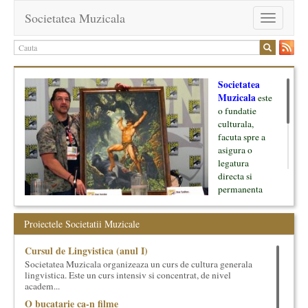
Societatea Muzicala
Toggle
navigation
Societatea
Muzicala
este
o fundatie
culturala,
facuta spre a
asigura o
legatura
directa si
permanenta
intre cultura si
oamenii ei, pe
Proiectele Societatii Muzicale
de o parte, si
lumea businessului si reprezentantii ei, de cealalta parte. Am
Cursul de Lingvistica (anul I)
inceput cu muzica clasica - si de aici numele -, insa acum
Societatea Muzicala organizeaza un curs de cultura generala
dezvoltam proiecte si in alte domenii ale culturii.
lingvistica. Este un curs intensiv si concentrat, de nivel
academ...
Facem management cultural, dezvoltam si administram proiecte
O bucatarie ca-n filme
proprii sau preluate, modele si sisteme de finantare, marketing