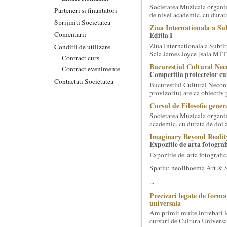
Societatea Muzicala organize
Parteneri si finantatori
de nivel academic, cu durata
Sprijiniti Societatea
Ziua Internationala a Sub
Comentarii
Editia I
Ziua Internationala a Subtitr
Conditii de utilizare
Sala James Joyce [sala MTTLC
Contract curs
Bucurestiul Cultural Nec
Contract evenimente
Competitia proiectelor cu
Contactati Societatea
Bucurestiul Cultural Necon
provizoriu) are ca obiectiv 
Cursul de Filosofie genera
Societatea Muzicala organiz
academic, cu durata de doi a
Imaginary Beyond Realit
Expozitie de arta fotograf
Expozitie de arta fotografic
Spatiu: neoBhoema Art & So
...
Precizari legate de forma
universala
Am primit multe intrebari le
cursuri de Cultura Universal