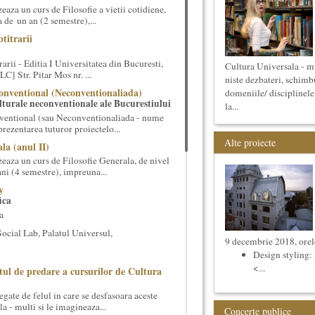
aza un curs de Filosofie a vietii cotidiene,
 de un an (2 semestre),...
titrarii
arii - Editia I Universitatea din Bucuresti,
Cultura Universala - mu
] Str. Pitar Mos nr. ...
niste dezbateri, schimbur
onventional (Neconventionaliada)
domeniile/ disciplinele
lturale neconventionale ale Bucurestiului
la...
ventional (sau Neconventionaliada - nume
prezentarea tuturor proiectelo...
Alte proiecte
la (anul II)
eaza un curs de Filosofie Generala, de nivel
ni (4 semestre), impreuna...
y
ica
a
cial Lab, Palatul Universul,
9 decembrie 2018, orel
Design styling:
<...
tul de predare a cursurilor de Cultura
gate de felul in care se desfasoara aceste
a - multi si le imagineaza...
Concerte publice