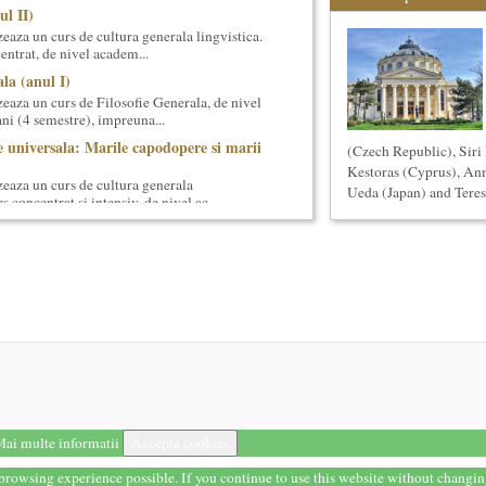
ul II)
eaza un curs de cultura generala lingvistica.
entrat, de nivel academ...
la (anul I)
eaza un curs de Filosofie Generala, de nivel
ni (4 semestre), impreuna...
 universala: Marile capodopere si marii
(Czech Republic), Siri
Kestoras (Cyprus), Ann
eaza un curs de cultura generala
Ueda (Japan) and Teres
 concentrat si intensiv, de nivel ac...
cas Meachem
ton american, care va sustine concertul de
tii Muzicale din 23 aprilie,...
ul I)
eaza un curs de cultura generala lingvistica.
entrat, de nivel academ...
i stiintifice din Romania
cietatea Muzicala, a fost conceput initial ca
din Romania – anuar...
ai multe informatii
Acceptă cookies
a: Marile capodopere
eaza un curs de arta universala: "Marile
t browsing experience possible. If you continue to use this website without changi
ste un curs intensiv si con...