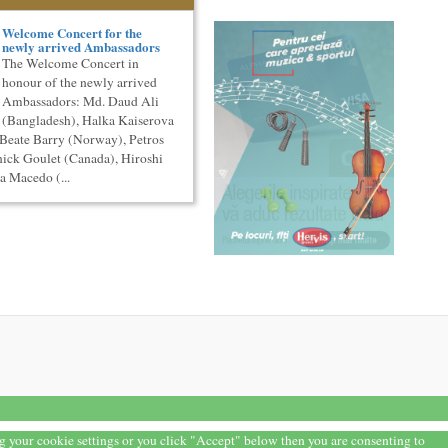
Welcome Concert for the
newly arrived Ambassadors
The Welcome Concert in
honour of the newly arrived
Ambassadors: Md. Daud Ali
(Bangladesh), Halka Kaiserova
 Beate Barry (Norway), Petros
ick Goulet (Canada), Hiroshi
a Macedo (...
ng your cookie settings or you click "Accept" below then you are consenting to