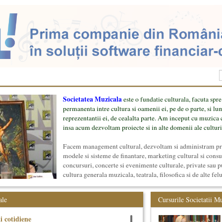
Societatea Muzicala
este o fundatie culturala, facuta spre
permanenta intre cultura si oamenii ei, pe de o parte, si lu
reprezentantii ei, de cealalta parte. Am inceput cu muzica c
insa acum dezvoltam proiecte si in alte domenii ale culturi
Facem management cultural, dezvoltam si administram proi
modele si sisteme de finantare, marketing cultural si cons
concursuri, concerte si evenimente culturale, private sau p
cultura generala muzicala, teatrala, filosofica si de alte fel
proiect, despre cei care il administreaza si cei care il finan
mai jos.
ale
Cursurile Societatii M
ii cotidiene