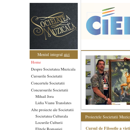
Meniul integral
aici
Home
Despre Societatea Muzicala
Cursurile Societatii
Concertele Societatii
Concursurile Societatii
Mihail Jora
Lidia Vianu Translates
Alte proiecte ale Societatii
Societatea Culturala
Proiectele Societatii Muzic
Locurile Culturii
Cursul de Filosofie a viet
Elitele Romaniei