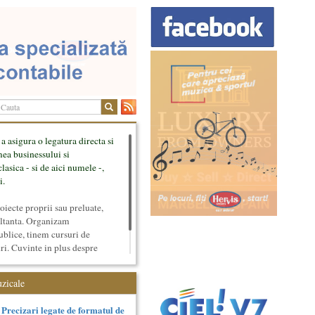
 a asigura o legatura directa si
mea businessului si
lasica - si de aici numele -,
i.
ecte proprii sau preluate,
ultanta. Organizam
ublice, tinem cursuri de
uri. Cuvinte in plus despre
tateaza sunt in rubricile de
uzicale
Precizari legate de formatul de