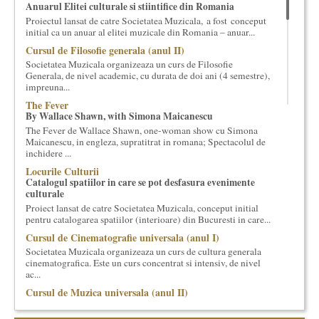
Anuarul Elitei culturale si stiintifice din Romania
cultural si consultanta. Organizam concursuri, concerte si
Proiectul lansat de catre Societatea Muzicala, a fost conceput
evenimente culturale, private sau publice, tinem cursuri de
initial ca un anuar al elitei muzicale din Romania – anuar...
cultura generala muzicala, teatrala, filosofica si de alte feluri.
Cursul de Filosofie generala (anul II)
Cuvinte in plus despre proiect, despre cei care il administreaza si
Societatea Muzicala organizeaza un curs de Filosofie
cei care il finantateaza sunt in rubricile de mai jos.
Generala, de nivel academic, cu durata de doi ani (4 semestre),
impreuna...
The Fever
By Wallace Shawn, with Simona Maicanescu
The Fever de Wallace Shawn, one-woman show cu Simona
Maicanescu, in engleza, supratitrat in romana; Spectacolul de
inchidere ...
Locurile Culturii
Catalogul spatiilor in care se pot desfasura evenimente
culturale
Proiect lansat de catre Societatea Muzicala, conceput initial
pentru catalogarea spatiilor (interioare) din Bucuresti in care...
Cursul de Cinematografie universala (anul I)
Societatea Muzicala organizeaza un curs de cultura generala
cinematografica. Este un curs concentrat si intensiv, de nivel
ac...
Cursul de Muzica universala (anul II)
Societatea Muzicala organizeaza un curs de cultura generala
muzicala, cu durata de doi ani, in parteneriat cu Universitatea