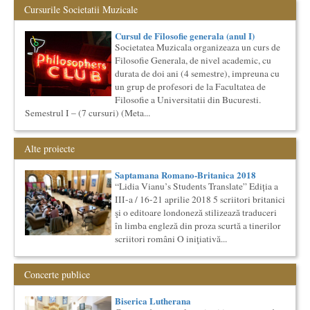
Cursurile Societatii Muzicale
N...
Cursul de Teatru universal
Cursul de Filosofie generala (anul I)
Societatea Muzicala organizeaza un curs de cultura generala
Societatea Muzicala organizeaza un curs de
teatrala, de nivel academic, in parteneriat cu Universitatea
Filosofie Generala, de nivel academic, cu
Nati...
durata de doi ani (4 semestre), impreuna cu
Cursul de Literatura universala: Marile texte literare ale
un grup de profesori de la Facultatea de
umanitatii
Filosofie a Universitatii din Bucuresti.
Societatea Muzicala organizeaza un curs de literatura
Semestrul I – (7 cursuri) (Meta...
universala: „Marile texte si marile batalii culturale”. Este un
cu...
Masterclass vocal cu Lucas Meachem, editia a II-a (2018)
Alte proiecte
Lucas Meachem, marele bariton american, revenit in Romania
pentru a lua parte la editia a III-a a concertului The
Saptamana Romano-Britanica 2018
Metropolita...
“Lidia Vianu’s Students Translate” Ediția a
Cursul de Filosofie a vietii cotidiene
III-a / 16-21 aprilie 2018 5 scriitori britanici
Societatea Muzicala organizeaza un curs de Filosofie a vietii
şi o editoare londoneză stilizează traduceri
cotidiene, de nivel academic, cu durata de un an (2
în limba engleză din proza scurtă a tinerilor
semestre),...
scriitori români O iniţiativă...
Saptamana Romano-Britanica 2018
Masterclass de traducere literara stilizata de scriitori
englezi
Concerte publice
“Lidia Vianu’s Students Translate” Ediția a III-a / 16-21
aprilie 2018 5 scriitori britanici şi o edi...
Biserica Lutherana