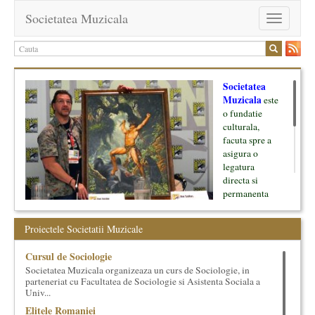
Societatea Muzicala
Toggle
navigation
Societatea
Muzicala
este
o fundatie
culturala,
facuta spre a
asigura o
legatura
directa si
permanenta
intre cultura si
oamenii ei, pe
Proiectele Societatii Muzicale
de o parte, si
lumea businessului si reprezentantii ei, de cealalta parte. Am
Cursul de Sociologie
inceput cu muzica clasica - si de aici numele -, insa acum
Societatea Muzicala organizeaza un curs de Sociologie, in
dezvoltam proiecte si in alte domenii ale culturii.
parteneriat cu Facultatea de Sociologie si Asistenta Sociala a
Univ...
Facem management cultural, dezvoltam si administram proiecte
Elitele Romaniei
proprii sau preluate, modele si sisteme de finantare, marketing