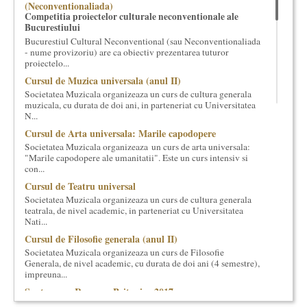
(Neconventionaliada)
cultural si consultanta. Organizam concursuri, concerte si
Competitia proiectelor culturale neconventionale ale
evenimente culturale, private sau publice, tinem cursuri de
Bucurestiului
cultura generala muzicala, teatrala, filosofica si de alte feluri.
Bucurestiul Cultural Neconventional (sau Neconventionaliada
Cuvinte in plus despre proiect, despre cei care il administreaza si
- nume provizoriu) are ca obiectiv prezentarea tuturor
proiectelo...
cei care il finantateaza sunt in rubricile de mai jos.
Cursul de Muzica universala (anul II)
Societatea Muzicala organizeaza un curs de cultura generala
muzicala, cu durata de doi ani, in parteneriat cu Universitatea
N...
Cursul de Arta universala: Marile capodopere
Societatea Muzicala organizeaza un curs de arta universala:
"Marile capodopere ale umanitatii". Este un curs intensiv si
con...
Cursul de Teatru universal
Societatea Muzicala organizeaza un curs de cultura generala
teatrala, de nivel academic, in parteneriat cu Universitatea
Nati...
Cursul de Filosofie generala (anul II)
Societatea Muzicala organizeaza un curs de Filosofie
Generala, de nivel academic, cu durata de doi ani (4 semestre),
impreuna...
Saptamana Romano-Britanica 2017
Masterclass de traducere literara stilizata de scriitori