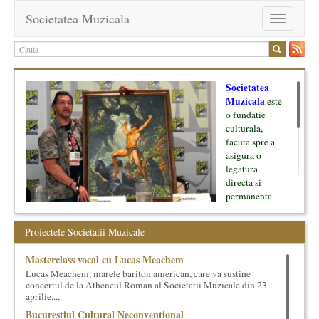
Societatea Muzicala
Toggle
navigation
Societatea
Muzicala
este
o fundatie
culturala,
facuta spre a
asigura o
legatura
directa si
permanenta
intre cultura si
oamenii ei, pe
Proiectele Societatii Muzicale
de o parte, si
lumea businessului si reprezentantii ei, de cealalta parte. Am
Masterclass vocal cu Lucas Meachem
inceput cu muzica clasica - si de aici numele -, insa acum
Lucas Meachem, marele bariton american, care va sustine
dezvoltam proiecte si in alte domenii ale culturii.
concertul de la Atheneul Roman al Societatii Muzicale din 23
aprilie,...
Facem management cultural, dezvoltam si administram proiecte
Bucurestiul Cultural Neconventional
proprii sau preluate, modele si sisteme de finantare, marketing