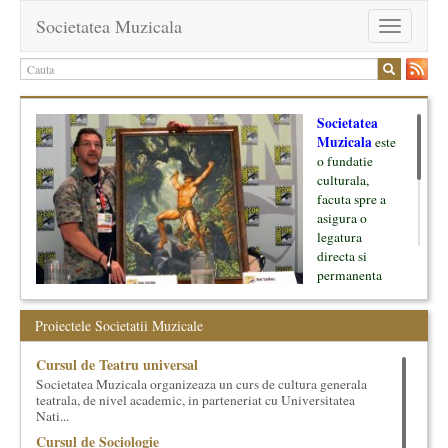
Societatea Muzicala
Toggle
navigation
Societatea
Muzicala
este
o fundatie
culturala,
facuta spre a
asigura o
legatura
directa si
permanenta
intre cultura si
oamenii ei, pe
Proiectele Societatii Muzicale
de o parte, si
lumea businessului si reprezentantii ei, de cealalta parte. Am
Cursul de Teatru universal
inceput cu muzica clasica - si de aici numele -, insa acum
Societatea Muzicala organizeaza un curs de cultura generala
dezvoltam proiecte si in alte domenii ale culturii.
teatrala, de nivel academic, in parteneriat cu Universitatea
Nati...
Facem management cultural, dezvoltam si administram proiecte
Cursul de Sociologie
proprii sau preluate, modele si sisteme de finantare, marketing