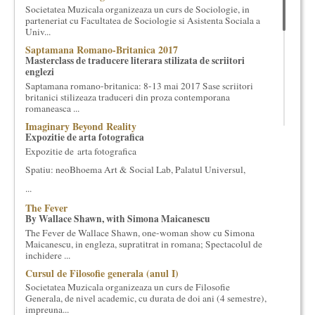
Societatea Muzicala organizeaza un curs de Sociologie, in
cultural si consultanta. Organizam concursuri, concerte si
parteneriat cu Facultatea de Sociologie si Asistenta Sociala a
evenimente culturale, private sau publice, tinem cursuri de
Univ...
cultura generala muzicala, teatrala, filosofica si de alte feluri.
Saptamana Romano-Britanica 2017
Cuvinte in plus despre proiect, despre cei care il administreaza si
Masterclass de traducere literara stilizata de scriitori
cei care il finantateaza sunt in rubricile de mai jos.
englezi
Saptamana romano-britanica: 8-13 mai 2017 Sase scriitori
britanici stilizeaza traduceri din proza contemporana
romaneasca ...
Imaginary Beyond Reality
Expozitie de arta fotografica
Expozitie de arta fotografica
Spatiu: neoBhoema Art & Social Lab, Palatul Universul,
...
The Fever
By Wallace Shawn, with Simona Maicanescu
The Fever de Wallace Shawn, one-woman show cu Simona
Maicanescu, in engleza, supratitrat in romana; Spectacolul de
inchidere ...
Cursul de Filosofie generala (anul I)
Societatea Muzicala organizeaza un curs de Filosofie
Generala, de nivel academic, cu durata de doi ani (4 semestre),
impreuna...