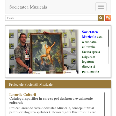
Societatea Muzicala
Toggle
navigation
Societatea
Muzicala
este
o fundatie
culturala,
facuta spre a
asigura o
legatura
directa si
permanenta
intre cultura si
oamenii ei, pe
Proiectele Societatii Muzicale
de o parte, si
lumea businessului si reprezentantii ei, de cealalta parte. Am
Locurile Culturii
inceput cu muzica clasica - si de aici numele -, insa acum
Catalogul spatiilor in care se pot desfasura evenimente
dezvoltam proiecte si in alte domenii ale culturii.
culturale
Proiect lansat de catre Societatea Muzicala, conceput initial
Facem management cultural, dezvoltam si administram proiecte
pentru catalogarea spatiilor (interioare) din Bucuresti in care...
proprii sau preluate, modele si sisteme de finantare, marketing