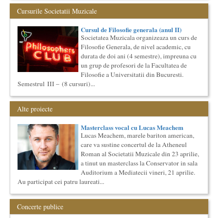
Cursurile Societatii Muzicale
Spatiu: neoBhoema Art & Social Lab, Palatul Universul,
...
Cursul de Filosofie generala (anul II)
O bucatarie ca-n filme
Societatea Muzicala organizeaza un curs de
Carte – Film – Mancare boiereasca Lansarea cartii O bucatarie
Filosofie Generala, de nivel academic, cu
ca-n filme, Scenotopul bucatariei in Noul Cinema Romanes...
durata de doi ani (4 semestre), impreuna cu
un grup de profesori de la Facultatea de
Cursul de Cinematografie universala (anul I)
Filosofie a Universitatii din Bucuresti.
Societatea Muzicala organizeaza un curs de cultura generala
Semestrul III – (8 cursuri)...
cinematografica. Este un curs concentrat si intensiv, de nivel
ac...
Cursul de Sociologie
Alte proiecte
Societatea Muzicala organizeaza un curs de Sociologie, in
parteneriat cu Facultatea de Sociologie si Asistenta Sociala a
Masterclass vocal cu Lucas Meachem
Univ...
Lucas Meachem, marele bariton american,
Cursul de Arta universala: Marile capodopere
care va sustine concertul de la Atheneul
Societatea Muzicala organizeaza un curs de arta universala:
Roman al Societatii Muzicale din 23 aprilie,
"Marile capodopere ale umanitatii". Este un curs intensiv si
a tinut un masterclass la Conservator in sala
con...
Auditorium a Mediatecii vineri, 21 aprilie.
The Fever
Au participat cei patru laureati...
By Wallace Shawn, with Simona Maicanescu
The Fever de Wallace Shawn, one-woman show cu Simona
Maicanescu, in engleza, supratitrat in romana; Spectacolul de
Concerte publice
inchidere ...