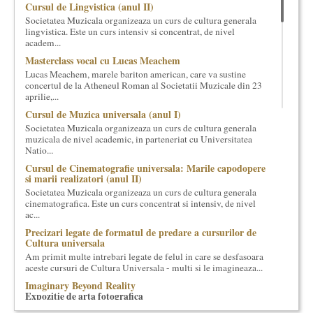
Cursul de Lingvistica (anul II)
cultural si consultanta. Organizam concursuri, concerte si
Societatea Muzicala organizeaza un curs de cultura generala
evenimente culturale, private sau publice, tinem cursuri de
lingvistica. Este un curs intensiv si concentrat, de nivel
cultura generala muzicala, teatrala, filosofica si de alte feluri.
academ...
Cuvinte in plus despre proiect, despre cei care il administreaza si
Masterclass vocal cu Lucas Meachem
cei care il finantateaza sunt in rubricile de mai jos.
Lucas Meachem, marele bariton american, care va sustine
concertul de la Atheneul Roman al Societatii Muzicale din 23
aprilie,...
Cursul de Muzica universala (anul I)
Societatea Muzicala organizeaza un curs de cultura generala
muzicala de nivel academic, in parteneriat cu Universitatea
Natio...
Cursul de Cinematografie universala: Marile capodopere
si marii realizatori (anul II)
Societatea Muzicala organizeaza un curs de cultura generala
cinematografica. Este un curs concentrat si intensiv, de nivel
ac...
Precizari legate de formatul de predare a cursurilor de
Cultura universala
Am primit multe intrebari legate de felul in care se desfasoara
aceste cursuri de Cultura Universala - multi si le imagineaza...
Imaginary Beyond Reality
Expozitie de arta fotografica
Expozitie de arta fotografica