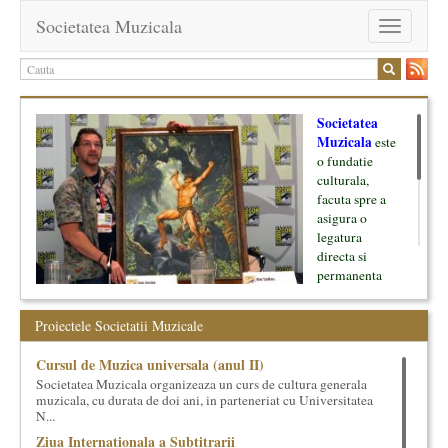
Societatea Muzicala
Toggle
navigation
Societatea
Muzicala
este
o fundatie
culturala,
facuta spre a
asigura o
legatura
directa si
permanenta
intre cultura si
oamenii ei, pe
Proiectele Societatii Muzicale
de o parte, si
lumea businessului si reprezentantii ei, de cealalta parte. Am
Cursul de Muzica universala (anul II)
inceput cu muzica clasica - si de aici numele -, insa acum
Societatea Muzicala organizeaza un curs de cultura generala
dezvoltam proiecte si in alte domenii ale culturii.
muzicala, cu durata de doi ani, in parteneriat cu Universitatea
N...
Facem management cultural, dezvoltam si administram proiecte
Ziua Internationala a Subtitrarii
proprii sau preluate, modele si sisteme de finantare, marketing