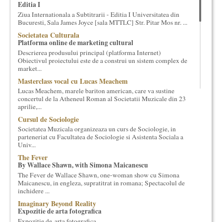
Editia I
cultural si consultanta. Organizam concursuri, concerte si
Ziua Internationala a Subtitrarii - Editia I Universitatea din
evenimente culturale, private sau publice, tinem cursuri de
Bucuresti, Sala James Joyce [sala MTTLC] Str. Pitar Mos nr. ...
cultura generala muzicala, teatrala, filosofica si de alte feluri.
Societatea Culturala
Cuvinte in plus despre proiect, despre cei care il administreaza si
Platforma online de marketing cultural
cei care il finantateaza sunt in rubricile de mai jos.
Descrierea produsului principal (platforma Internet)
Obiectivul proiectului este de a construi un sistem complex de
market...
Masterclass vocal cu Lucas Meachem
Lucas Meachem, marele bariton american, care va sustine
concertul de la Atheneul Roman al Societatii Muzicale din 23
aprilie,...
Cursul de Sociologie
Societatea Muzicala organizeaza un curs de Sociologie, in
parteneriat cu Facultatea de Sociologie si Asistenta Sociala a
Univ...
The Fever
By Wallace Shawn, with Simona Maicanescu
The Fever de Wallace Shawn, one-woman show cu Simona
Maicanescu, in engleza, supratitrat in romana; Spectacolul de
inchidere ...
Imaginary Beyond Reality
Expozitie de arta fotografica
Expozitie de arta fotografica