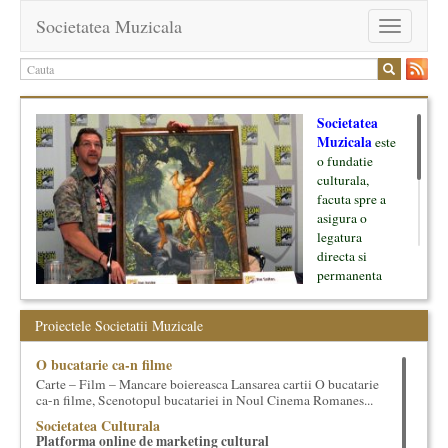
Societatea Muzicala
Toggle
navigation
Societatea
Muzicala
este
o fundatie
culturala,
facuta spre a
asigura o
legatura
directa si
permanenta
intre cultura si
oamenii ei, pe
Proiectele Societatii Muzicale
de o parte, si
lumea businessului si reprezentantii ei, de cealalta parte. Am
O bucatarie ca-n filme
inceput cu muzica clasica - si de aici numele -, insa acum
Carte – Film – Mancare boiereasca Lansarea cartii O bucatarie
dezvoltam proiecte si in alte domenii ale culturii.
ca-n filme, Scenotopul bucatariei in Noul Cinema Romanes...
Societatea Culturala
Facem management cultural, dezvoltam si administram proiecte
Platforma online de marketing cultural
proprii sau preluate, modele si sisteme de finantare, marketing