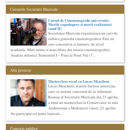
Locurile Culturii
Cursurile Societatii Muzicale
Catalogul spatiilor in care se pot desfasura evenimente
culturale
Cursul de Cinematografie universala:
Proiect lansat de catre Societatea Muzicala, conceput initial
Marile capodopere si marii realizatori
pentru catalogarea spatiilor (interioare) din Bucuresti in care...
(anul II)
Societatea Muzicala organizeaza un curs de
Bucurestiul Cultural Neconventional
(Neconventionaliada)
cultura generala cinematografica. Este un
Competitia proiectelor culturale neconventionale ale
curs concentrat si intensiv, de nivel
Bucurestiului
academic. Mari nume si mari filme din istoria cinematografiei.
Bucurestiul Cultural Neconventional (sau Neconventionaliada
Analiza stilistica Trimestrul I – Pana la Noul Val (7...
- nume provizoriu) are ca obiectiv prezentarea tuturor
proiectelo...
Ziua Internationala a Subtitrarii
Alte proiecte
Editia I
Ziua Internationala a Subtitrarii - Editia I Universitatea din
Masterclass vocal cu Lucas Meachem
Bucuresti, Sala James Joyce [sala MTTLC] Str. Pitar Mos nr. ...
Lucas Meachem, marele bariton american,
care va sustine concertul de la Atheneul
Masterclass vocal cu Lucas Meachem
Roman al Societatii Muzicale din 23 aprilie,
Lucas Meachem, marele bariton american, care va sustine
concertul de la Atheneul Roman al Societatii Muzicale din 23
a tinut un masterclass la Conservator in sala
aprilie,...
Auditorium a Mediatecii vineri, 21 aprilie.
Au participat cei patru laureati...
Cursul de Sociologie
Societatea Muzicala organizeaza un curs de Sociologie, in
parteneriat cu Facultatea de Sociologie si Asistenta Sociala a
Concerte publice
Univ...