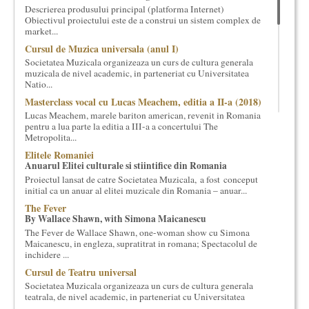
Descrierea produsului principal (platforma Internet)
cultural si consultanta. Organizam concursuri, concerte si
Obiectivul proiectului este de a construi un sistem complex de
evenimente culturale, private sau publice, tinem cursuri de
market...
cultura generala muzicala, teatrala, filosofica si de alte feluri.
Cursul de Muzica universala (anul I)
Cuvinte in plus despre proiect, despre cei care il administreaza si
Societatea Muzicala organizeaza un curs de cultura generala
cei care il finantateaza sunt in rubricile de mai jos.
muzicala de nivel academic, in parteneriat cu Universitatea
Natio...
Masterclass vocal cu Lucas Meachem, editia a II-a (2018)
Lucas Meachem, marele bariton american, revenit in Romania
pentru a lua parte la editia a III-a a concertului The
Metropolita...
Elitele Romaniei
Anuarul Elitei culturale si stiintifice din Romania
Proiectul lansat de catre Societatea Muzicala, a fost conceput
initial ca un anuar al elitei muzicale din Romania – anuar...
The Fever
By Wallace Shawn, with Simona Maicanescu
The Fever de Wallace Shawn, one-woman show cu Simona
Maicanescu, in engleza, supratitrat in romana; Spectacolul de
inchidere ...
Cursul de Teatru universal
Societatea Muzicala organizeaza un curs de cultura generala
teatrala, de nivel academic, in parteneriat cu Universitatea
Nati...