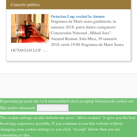
Concerte publice
Cursul de Muzica universala (anul I)
Societatea Muzicala organizeaza un curs de cultura generala
Octavian Lup, recital la Ateneu
muzicala de nivel academic, in parteneriat cu Universitatea
Stagiunea de Marti seara gazduieste, in
Natio...
ianuarie 2018, patru dintre castigatorii
Saptamana Romano-Britanica 2018
Concursului National „Mihail Jora”.
Masterclass de traducere literara stilizata de scriitori
Ateneul Roman, Sala Mica, 30 ianuarie
englezi
2018, orele 19.00 Stagiunea de Marti Seara
“Lidia Vianu’s Students Translate” Ediția a III-a / 16-21
OCTAVIAN LUP -...
aprilie 2018 5 scriitori britanici şi o edi...
Cursul de Lingvistica (anul II)
Societatea Muzicala organizeaza un curs de cultura generala
lingvistica. Este un curs intensiv si concentrat, de nivel
academ...
Cursul de Literatura universala: Marile texte literare ale
umanitatii
Societatea Muzicala organizeaza un curs de literatura
universala: „Marile texte si marile batalii culturale”. Este un
Experiența pe acest site va fi îmbunătățită dacă acceptați folosirea de cookie-uri.
cu...
Mai multe informatii
Acceptă cookies
Cursul de Muzica universala (anul II)
Societatea Muzicala organizeaza un curs de cultura generala
The cookie settings on this website are set to "allow cookies" to give you the best
muzicala, cu durata de doi ani, in parteneriat cu Universitatea
browsing experience possible. If you continue to use this website without
N...
changing your cookie settings or you click "Accept" below then you are
Precizari legate de formatul de predare a cursurilor de
consenting to this.