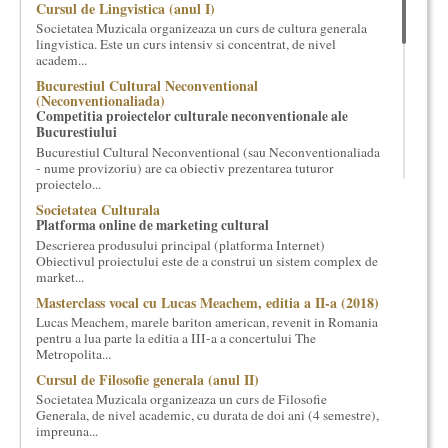
Cursul de Lingvistica (anul I)
cultural si consultanta. Organizam concursuri, concerte si
Societatea Muzicala organizeaza un curs de cultura generala
evenimente culturale, private sau publice, tinem cursuri de
lingvistica. Este un curs intensiv si concentrat, de nivel
cultura generala muzicala, teatrala, filosofica si de alte feluri.
academ...
Cuvinte in plus despre proiect, despre cei care il administreaza si
Bucurestiul Cultural Neconventional
cei care il finantateaza sunt in rubricile de mai jos.
(Neconventionaliada)
Competitia proiectelor culturale neconventionale ale
Bucurestiului
Bucurestiul Cultural Neconventional (sau Neconventionaliada
- nume provizoriu) are ca obiectiv prezentarea tuturor
proiectelo...
Societatea Culturala
Platforma online de marketing cultural
Descrierea produsului principal (platforma Internet)
Obiectivul proiectului este de a construi un sistem complex de
market...
Masterclass vocal cu Lucas Meachem, editia a II-a (2018)
Lucas Meachem, marele bariton american, revenit in Romania
pentru a lua parte la editia a III-a a concertului The
Metropolita...
Cursul de Filosofie generala (anul II)
Societatea Muzicala organizeaza un curs de Filosofie
Generala, de nivel academic, cu durata de doi ani (4 semestre),
impreuna...