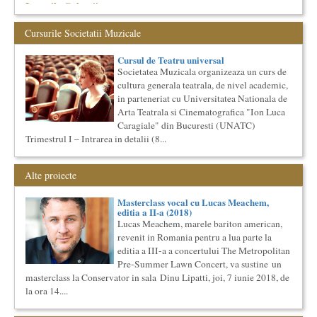
Locurile Culturii
Catalogul spatiilor in care se pot desfasura evenimente
culturale
Cursurile Societatii Muzicale
Proiect lansat de catre Societatea Muzicala, conceput initial
pentru catalogarea spatiilor (interioare) din Bucuresti in care...
Cursul de Teatru universal
Cursul de Arta universala: Marile capodopere
Societatea Muzicala organizeaza un curs de
cultura generala teatrala, de nivel academic,
Societatea Muzicala organizeaza un curs de arta universala:
"Marile capodopere ale umanitatii". Este un curs intensiv si
in parteneriat cu Universitatea Nationala de
con...
Arta Teatrala si Cinematografica "Ion Luca
O bucatarie ca-n filme
Caragiale" din Bucuresti (UNATC)
Trimestrul I – Intrarea in detalii (8...
Carte – Film – Mancare boiereasca Lansarea cartii O bucatarie
ca-n filme, Scenotopul bucatariei in Noul Cinema Romanes...
Ziua Internationala a Subtitrarii
Alte proiecte
Editia I
Ziua Internationala a Subtitrarii - Editia I Universitatea din
Masterclass vocal cu Lucas Meachem,
Bucuresti, Sala James Joyce [sala MTTLC] Str. Pitar Mos nr. ...
editia a II-a (2018)
Cursul de Teatru universal
Lucas Meachem, marele bariton american,
revenit in Romania pentru a lua parte la
Societatea Muzicala organizeaza un curs de cultura generala
teatrala, de nivel academic, in parteneriat cu Universitatea
editia a III-a a concertului The Metropolitan
Nati...
Pre-Summer Lawn Concert, va sustine un
Cursul de Filosofie a vietii cotidiene
masterclass la Conservator in sala Dinu Lipatti, joi, 7 iunie 2018, de
la ora 14....
Societatea Muzicala organizeaza un curs de Filosofie a vietii
cotidiene, de nivel academic, cu durata de un an (2
semestre),...