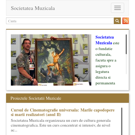
Societatea Muzicala
Toggle
navigation
Societatea
Muzicala
este
o fundatie
culturala,
facuta spre a
asigura o
legatura
directa si
permanenta
intre cultura si
oamenii ei, pe
Proiectele Societatii Muzicale
de o parte, si
lumea businessului si reprezentantii ei, de cealalta parte. Am
Cursul de Cinematografie universala: Marile capodopere
inceput cu muzica clasica - si de aici numele -, insa acum
si marii realizatori (anul II)
dezvoltam proiecte si in alte domenii ale culturii.
Societatea Muzicala organizeaza un curs de cultura generala
cinematografica. Este un curs concentrat si intensiv, de nivel
Facem management cultural, dezvoltam si administram proiecte
ac...
proprii sau preluate, modele si sisteme de finantare, marketing