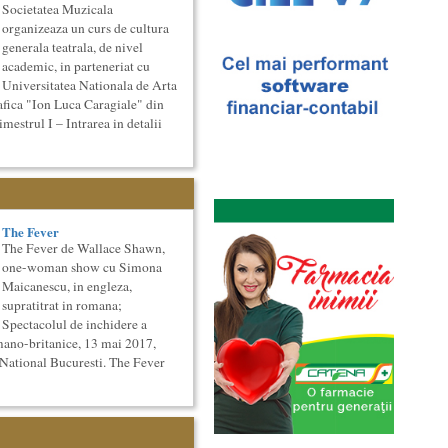
Societatea Muzicala
organizeaza un curs de cultura
generala teatrala, de nivel
academic, in parteneriat cu
Universitatea Nationala de Arta
afica "Ion Luca Caragiale" din
strul I – Intrarea in detalii
The Fever
The Fever de Wallace Shawn,
one-woman show cu Simona
Maicanescu, in engleza,
supratitrat in romana;
Spectacolul de inchidere a
mano-britanice, 13 mai 2017,
 National Bucuresti. The Fever