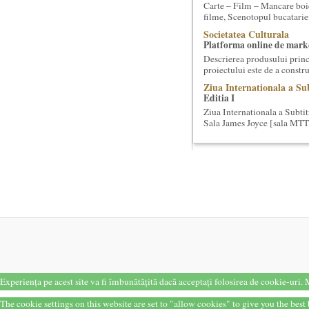
Carte – Film – Mancare boie
filme, Scenotopul bucatari
Societatea Culturala
Platforma online de marke
Descrierea produsului princ
proiectului este de a constr
Ziua Internationala a Sub
Editia I
Ziua Internationala a Subtitr
Sala James Joyce [sala MTTLC
Masterclass vocal cu Luca
Lucas Meachem, marele bari
lua parte la editia a III-a a
Saptamana Romano-Brit
Masterclass de traducere li
“Lidia Vianu’s Students Tra
scriitori britanici şi o edi...
Precizari legate de forma
universala
Am primit multe intrebari le
cursuri de Cultura Universal
Experiența pe acest site va fi îmbunătățită dacă acceptați folosirea de cookie-uri.
M
Cursul de Literatura univ
umanitatii
The cookie settings on this website are set to "allow cookies" to give you the bes