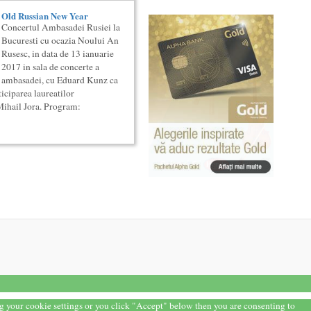
Old Russian New Year
Concertul Ambasadei Rusiei la
Bucuresti cu ocazia Noului An
Rusesc, in data de 13 ianuarie
2017 in sala de concerte a
ambasadei, cu Eduard Kunz ca
ticiparea laureatilor
ihail Jora. Program:
ng your cookie settings or you click "Accept" below then you are consenting to