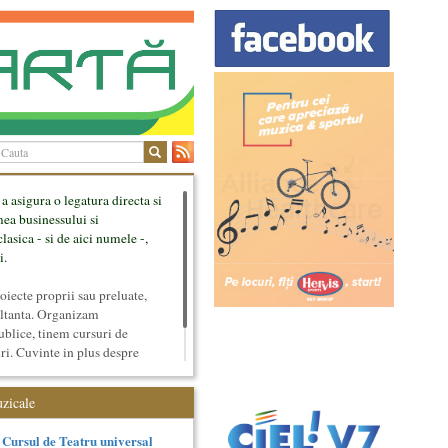
 a asigura o legatura directa si
mea businessului si
lasica - si de aici numele -,
i.
ecte proprii sau preluate,
ultanta. Organizam
ublice, tinem cursuri de
uri. Cuvinte in plus despre
tateaza sunt in rubricile de
uzicale
Cursul de Teatru universal