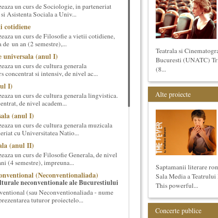
eaza un curs de Sociologie, in parteneriat
si Asistenta Sociala a Univ...
ii cotidiene
aza un curs de Filosofie a vietii cotidiene,
 de un an (2 semestre),...
Teatrala si Cinematogr
 universala (anul I)
Bucuresti (UNATC) Trime
eaza un curs de cultura generala
(8...
 concentrat si intensiv, de nivel ac...
ul I)
Alte proiecte
eaza un curs de cultura generala lingvistica.
entrat, de nivel academ...
ala (anul I)
eaza un curs de cultura generala muzicala
eriat cu Universitatea Natio...
la (anul II)
eaza un curs de Filosofie Generala, de nivel
ni (4 semestre), impreuna...
Saptamanii literare ro
onventional (Neconventionaliada)
Sala Media a Teatrului
lturale neconventionale ale Bucurestiului
This powerful...
ventional (sau Neconventionaliada - nume
prezentarea tuturor proiectelo...
Concerte publice