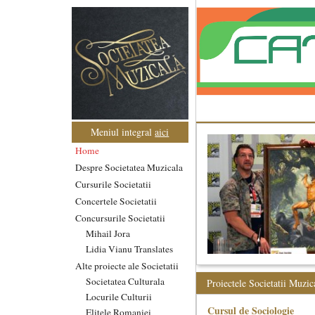
Meniul integral
aici
Home
Despre Societatea Muzicala
Cursurile Societatii
Concertele Societatii
Concursurile Societatii
Mihail Jora
Lidia Vianu Translates
Alte proiecte ale Societatii
Societatea Culturala
Proiectele Societatii Muzic
Locurile Culturii
Cursul de Sociologie
Elitele Romaniei