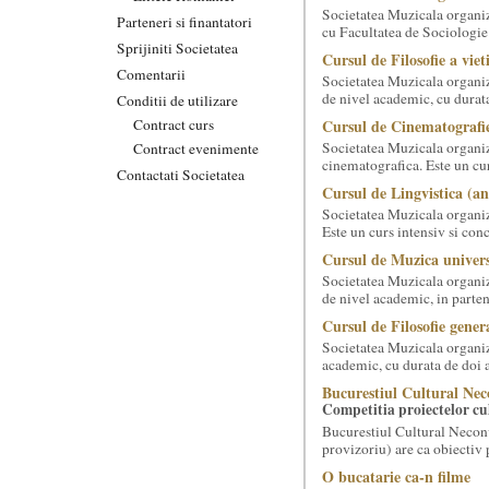
Societatea Muzicala organiz
Parteneri si finantatori
cu Facultatea de Sociologie 
Sprijiniti Societatea
Cursul de Filosofie a viet
Comentarii
Societatea Muzicala organize
de nivel academic, cu durata
Conditii de utilizare
Contract curs
Cursul de Cinematografie
Societatea Muzicala organiz
Contract evenimente
cinematografica. Este un curs
Contactati Societatea
Cursul de Lingvistica (an
Societatea Muzicala organiz
Este un curs intensiv si conc
Cursul de Muzica univers
Societatea Muzicala organiz
de nivel academic, in parten
Cursul de Filosofie genera
Societatea Muzicala organiz
academic, cu durata de doi a
Bucurestiul Cultural Nec
Competitia proiectelor cu
Bucurestiul Cultural Necon
provizoriu) are ca obiectiv 
O bucatarie ca-n filme