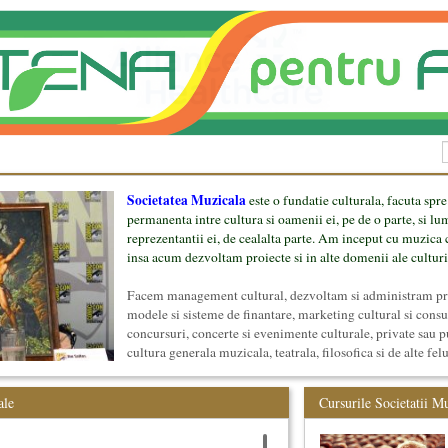
Societatea Muzicala
este o fundatie culturala, facuta spre
permanenta intre cultura si oamenii ei, pe de o parte, si lu
reprezentantii ei, de cealalta parte. Am inceput cu muzica c
insa acum dezvoltam proiecte si in alte domenii ale culturi
Facem management cultural, dezvoltam si administram proi
modele si sisteme de finantare, marketing cultural si cons
concursuri, concerte si evenimente culturale, private sau p
cultura generala muzicala, teatrala, filosofica si de alte fel
proiect, despre cei care il administreaza si cei care il finan
mai jos.
ale
Cursurile Societatii M