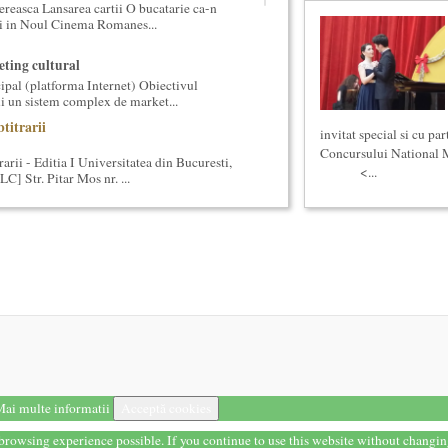
reasca Lansarea cartii O bucatarie ca-n
ei in Noul Cinema Romanes...
ting cultural
ipal (platforma Internet) Obiectivul
ui un sistem complex de market...
titrarii
invitat special si cu par
Concursului National M
arii - Editia I Universitatea din Bucuresti,
<...
] Str. Pitar Mos nr. ...
s Meachem, editia a II-a (2018)
ton american, revenit in Romania pentru a
 concertului The Metropolita...
anica 2018
terara stilizata de scriitori englezi
nslate” Ediția a III-a / 16-21 aprilie 2018 5
tul de predare a cursurilor de Cultura
gate de felul in care se desfasoara aceste
a - multi si le imagineaza...
ai multe informatii
Acceptă cookies
ersala: Marile texte literare ale
t browsing experience possible. If you continue to use this website without changi