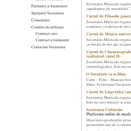
Societatea Muzicala organiz
Parteneri si finantatori
capodopere ale umanitatii". E
Sprijiniti Societatea
Cursul de Filosofie genera
Comentarii
Societatea Muzicala organiz
academic, cu durata de doi a
Conditii de utilizare
Contract curs
Cursul de Muzica univers
Societatea Muzicala organiz
Contract evenimente
cu durata de doi ani, in part
Contactati Societatea
Cursul de Cinematografie
realizatori (anul II)
Societatea Muzicala organiz
cinematografica. Este un curs
O bucatarie ca-n filme
Carte – Film – Mancare boie
filme, Scenotopul bucatari
Cursul de Lingvistica (an
Societatea Muzicala organiz
Este un curs intensiv si conc
Societatea Culturala
Platforma online de marke
Descrierea produsului princ
proiectului este de a constr