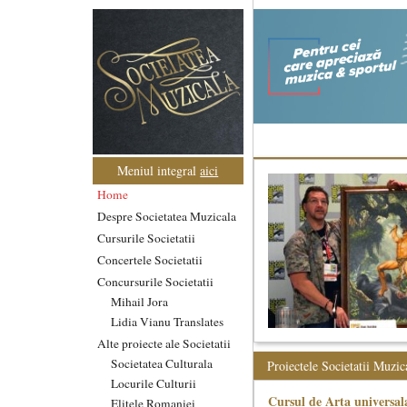
Meniul integral
aici
Home
Despre Societatea Muzicala
Cursurile Societatii
Concertele Societatii
Concursurile Societatii
Mihail Jora
Lidia Vianu Translates
Alte proiecte ale Societatii
Societatea Culturala
Proiectele Societatii Muzic
Locurile Culturii
Cursul de Arta universal
Elitele Romaniei