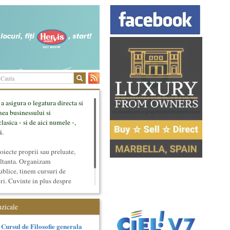
 a asigura o legatura directa si
mea businessului si
lasica - si de aici numele -,
i.
ecte proprii sau preluate,
ultanta. Organizam
ublice, tinem cursuri de
uri. Cuvinte in plus despre
tateaza sunt in rubricile de
uzicale
Cursul de Filosofie generala