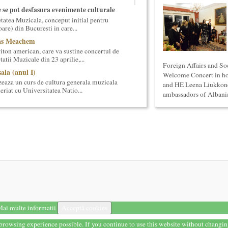
e se pot desfasura evenimente culturale
etatea Muzicala, conceput initial pentru
oare) din Bucuresti in care...
cas Meachem
ton american, care va sustine concertul de
tii Muzicale din 23 aprilie,...
Foreign Affairs and So
ala (anul I)
Welcome Concert in h
eaza un curs de cultura generala muzicala
and HE Leena Liukkone
eriat cu Universitatea Natio...
ambassadors of Albania
i stiintifice din Romania
cietatea Muzicala, a fost conceput initial ca
din Romania – anuar...
ul II)
eaza un curs de cultura generala lingvistica.
entrat, de nivel academ...
 universala (anul I)
eaza un curs de cultura generala
 concentrat si intensiv, de nivel ac...
ai multe informatii
Acceptă cookies
eaza un curs de Sociologie, in parteneriat
si Asistenta Sociala a Univ...
t browsing experience possible. If you continue to use this website without changi