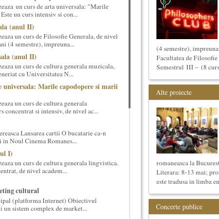
eaza un curs de arta universala: "Marile
ste un curs intensiv si con...
la (anul II)
eaza un curs de Filosofie Generala, de nivel
ni (4 semestre), impreuna...
(4 semestre), impreuna 
ala (anul II)
Facultatea de Filosofie 
eaza un curs de cultura generala muzicala,
Semestrul III – (8 cursu
eneriat cu Universitatea N...
 universala: Marile capodopere si marii
Alte proiecte
eaza un curs de cultura generala
 concentrat si intensiv, de nivel ac...
reasca Lansarea cartii O bucatarie ca-n
ei in Noul Cinema Romanes...
ul I)
eaza un curs de cultura generala lingvistica.
romaneasca la Bucurest
entrat, de nivel academ...
Literara: 8-13 mai; p
este tradusa in limba en
ting cultural
ipal (platforma Internet) Obiectivul
Concerte publice
ui un sistem complex de market...