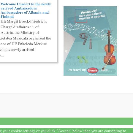
Welcome Concert to the newly
arrived Ambassadors
Ambassadors of Albania and
Finland
HE Margit Bruck-Friedrich,
Chargé d‘affaires a.i. of
Austria, the Ministry of
cietatea Muzicală organized the
onor of HE Enkeleda Mërkuri
n, the newly arrived
...
ng your cookie settings or you click "Accept" below then you are consenting to