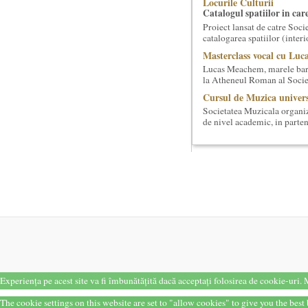
Locurile Culturii
Catalogul spatiilor in car
Proiect lansat de catre Soci
catalogarea spatiilor (interi
Masterclass vocal cu Lu
Lucas Meachem, marele bari
la Atheneul Roman al Societa
Cursul de Muzica univers
Societatea Muzicala organiz
de nivel academic, in parten
Elitele Romaniei
Anuarul Elitei culturale s
Proiectul lansat de catre So
un anuar al elitei muzicale 
Cursul de Lingvistica (an
Societatea Muzicala organiz
Este un curs intensiv si conc
Cursul de Cinematografie
Societatea Muzicala organiz
cinematografica. Este un curs
Cursul de Sociologie
Experiența pe acest site va fi îmbunătățită dacă acceptați folosirea de cookie-uri.
M
Societatea Muzicala organiz
cu Facultatea de Sociologie 
The cookie settings on this website are set to "allow cookies" to give you the bes