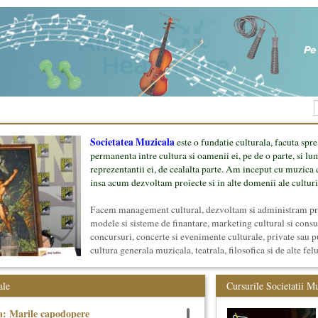
Societatea Muzicala
este o fundatie culturala, facuta spre
permanenta intre cultura si oamenii ei, pe de o parte, si lu
reprezentantii ei, de cealalta parte. Am inceput cu muzica c
insa acum dezvoltam proiecte si in alte domenii ale culturi
Facem management cultural, dezvoltam si administram proi
modele si sisteme de finantare, marketing cultural si cons
concursuri, concerte si evenimente culturale, private sau p
cultura generala muzicala, teatrala, filosofica si de alte fel
proiect, despre cei care il administreaza si cei care il finan
mai jos.
ale
Cursurile Societatii M
a: Marile capodopere