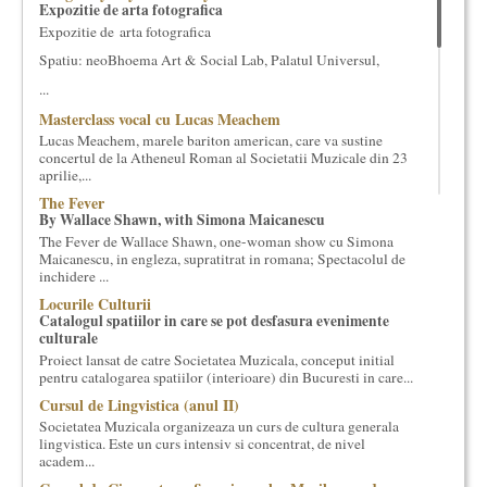
Expozitie de arta fotografica
cultural si consultanta. Organizam concursuri, concerte si
Expozitie de arta fotografica
evenimente culturale, private sau publice, tinem cursuri de
cultura generala muzicala, teatrala, filosofica si de alte feluri.
Spatiu: neoBhoema Art & Social Lab, Palatul Universul,
Cuvinte in plus despre proiect, despre cei care il administreaza si
...
cei care il finantateaza sunt in rubricile de mai jos.
Masterclass vocal cu Lucas Meachem
Lucas Meachem, marele bariton american, care va sustine
concertul de la Atheneul Roman al Societatii Muzicale din 23
aprilie,...
The Fever
By Wallace Shawn, with Simona Maicanescu
The Fever de Wallace Shawn, one-woman show cu Simona
Maicanescu, in engleza, supratitrat in romana; Spectacolul de
inchidere ...
Locurile Culturii
Catalogul spatiilor in care se pot desfasura evenimente
culturale
Proiect lansat de catre Societatea Muzicala, conceput initial
pentru catalogarea spatiilor (interioare) din Bucuresti in care...
Cursul de Lingvistica (anul II)
Societatea Muzicala organizeaza un curs de cultura generala
lingvistica. Este un curs intensiv si concentrat, de nivel
academ...