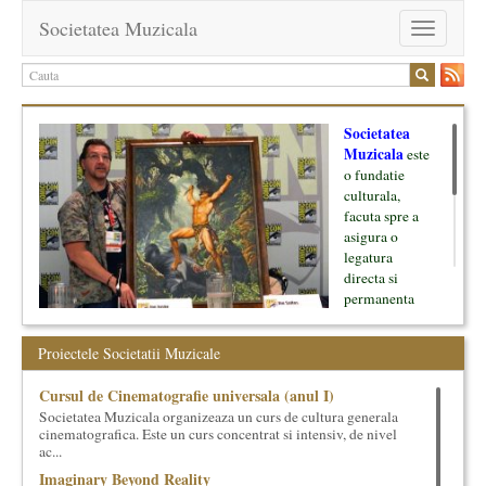
Societatea Muzicala
Toggle
navigation
Societatea
Muzicala
este
o fundatie
culturala,
facuta spre a
asigura o
legatura
directa si
permanenta
intre cultura si
oamenii ei, pe
Proiectele Societatii Muzicale
de o parte, si
lumea businessului si reprezentantii ei, de cealalta parte. Am
Cursul de Cinematografie universala (anul I)
inceput cu muzica clasica - si de aici numele -, insa acum
Societatea Muzicala organizeaza un curs de cultura generala
dezvoltam proiecte si in alte domenii ale culturii.
cinematografica. Este un curs concentrat si intensiv, de nivel
ac...
Facem management cultural, dezvoltam si administram proiecte
Imaginary Beyond Reality
proprii sau preluate, modele si sisteme de finantare, marketing